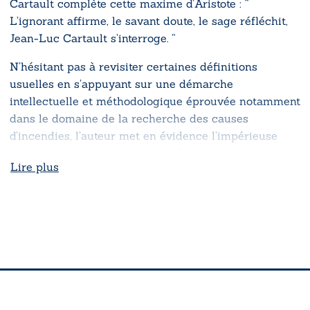
Cartault complète cette maxime d’Aristote :
“
L’ignorant affirme, le savant doute, le sage réfléchit,
Jean-Luc Cartault s’interroge. ”
N’hésitant pas à revisiter certaines définitions
usuelles en s’appuyant sur une démarche
intellectuelle et méthodologique éprouvée notamment
dans le domaine de la recherche des causes
d’incendies, l’auteur met en évidence l’impérieuse
nécessité du doute qui ne peut être levé que de
Lire plus
manière contrôlable et vérifiable.
Ne s’interdisant aucune forme d’investigation, il remet
en cause les dogmes souvent réducteurs et les idées
reçues qui ne devraient être réfutés que par les faits.
Si cet ouvrage n’a pas pour objet de réécrire l’histoire
de l’incendie de Notre-Dame de Paris, il illustre toutes
les questions qu’il conviendra de se poser pour