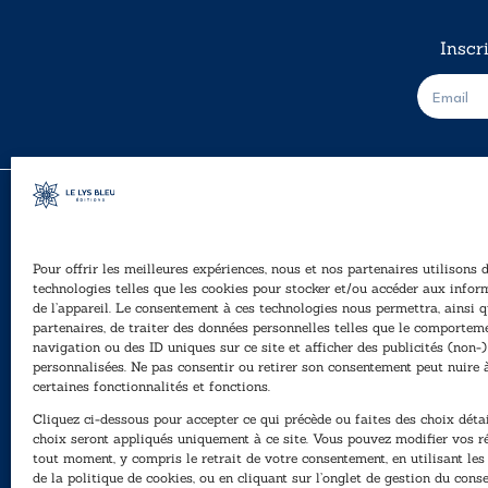
Inscr
E
-
m
a
i
l
*
Pour offrir les meilleures expériences, nous et nos partenaires utilisons 
A
technologies telles que les cookies pour stocker et/ou accéder aux infor
Ê
de l’appareil. Le consentement à ces technologies nous permettra, ainsi q
40, rue du Louvre 75001 Paris
partenaires, de traiter des données personnelles telles que le comportem
01 76 50 38 88
navigation ou des ID uniques sur ce site et afficher des publicités (non-)
personnalisées. Ne pas consentir ou retirer son consentement peut nuire 
P
Horaires du standard
certaines fonctionnalités et fonctions.
e
De mardi à vendredi :
Cliquez ci-dessous pour accepter ce qui précède ou faites des choix détai
N
9h - 12h et 13h30 - 16h30
choix seront appliqués uniquement à ce site. Vous pouvez modifier vos r
tout moment, y compris le retrait de votre consentement, en utilisant le
Lundi, samedi et dimanche : fermé
de la politique de cookies, ou en cliquant sur l’onglet de gestion du con