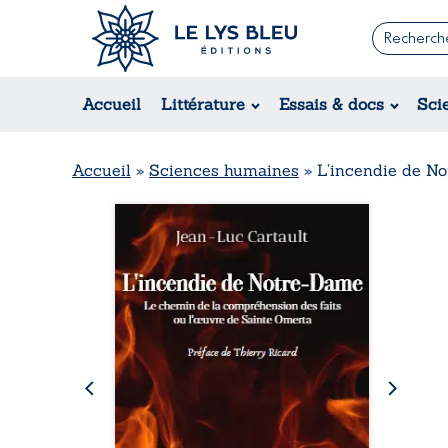
Romans
Contemporain
Rom
Accueil
Littérature
Essais & docs
Sci
Suspense / Thriller / Policier
Érot
Fantastique
Hist
Science-fiction
Rég
Accueil
»
Sciences humaines
»
L’incendie de N