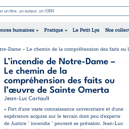
Nouvelles & Contes
Poésie
ance
Jeunesse
ences humaines
Pratique
Le Petit Lys
Nos collec
Théâtre
ique
orique
ional
otre-Dame – Le chemin de la compréhension des faits ou 
L’incendie de Notre-Dame –
Le chemin de la
compréhension des faits ou
l’œuvre de Sainte Omerta
Jean-Luc Cartault
« Fort d’une vaste connaissance universitaire et d’une
expérience acquise sur le terrain dont peu d’experts
de Justice “ incendie ” peuvent se prévaloir, Jean-Luc