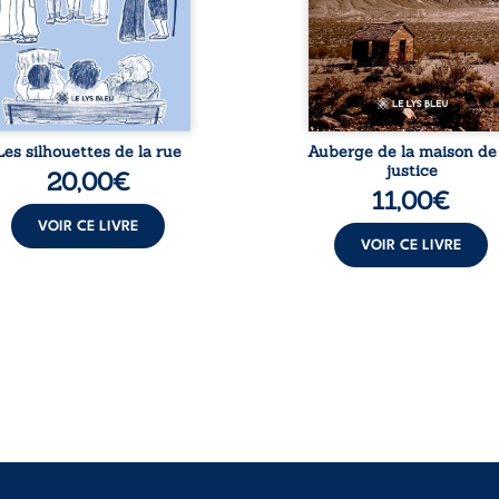
 nous entourent, à deviner
quatre ans brutalem
qui se cache derrière les
brisée par une révocat
parences et à s’ouvrir au
arbitraire en 2009, plong
urmillement sensible de
sa vie dans un ch
notre ...
matériel et moral. À
Les silhouettes de la rue
Auberge de la maison de 
justice
20,00
€
11,00
€
VOIR CE LIVRE
VOIR CE LIVRE