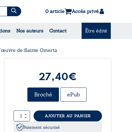
0 article
Accès privé
tions
Nos auteurs
Contact
Être édité
CONSULTEZ NOS
MEILLEURES VENTES
l’œuvre de Sainte Omerta
27,40€
Broché
ePub
quantité
AJOUTER AU PANIER
de
L’incendie
Paiement sécurisé