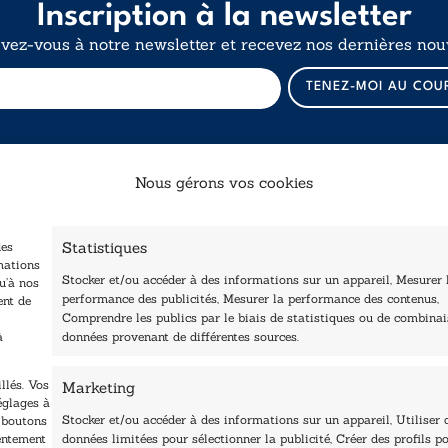
Inscription à la newsletter
ivez-vous à notre newsletter et recevez nos dernières nouv
E
TENEZ-MOI AU COU
-
m
a
i
l
Nous gérons vos cookies
E
-
Catalogue
Navigation
m
a
Statistiques
des
ccueil
i
Littérature
mations
Stocker et/ou accéder à des informations sur un appareil, Mesurer 
tre édité
l
u’à nos
Essai & docs
performance des publicités, Mesurer la performance des contenus,
ent de
*
Contactez-nous
Comprendre les publics par le biais de statistiques ou de combina
Sciences humaines
Les Plumes du Lys Bleu
à
données provenant de différentes sources.
rix sciences humaines
Pratique
t sociales
Le Petit Lys
llés. Vos
Marketing
os collections
églages à
Nos auteurs
Stocker et/ou accéder à des informations sur un appareil, Utiliser 
s boutons
sentement
données limitées pour sélectionner la publicité, Créer des profils po