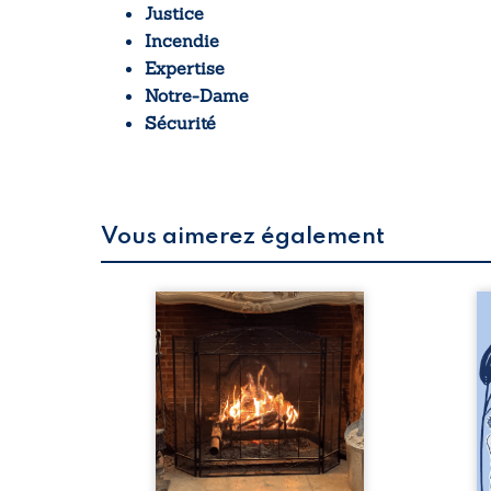
Justice
Incendie
Expertise
Notre-Dame
Sécurité
Vous aimerez également
 refus.
Fruit d’un constat, Incendies
Le
d’une
de conduits de cheminée
do
. Entre
met en exergue les
pe
on ne
compétences
tr
amours
consubstantielles à détenir
des
 corps
en matière de combustion et
qu
s liens
de Réglementation de
ch
uvrage
prévention contre le danger
le
eux qui
d’incendie. Il fournit
in
p vrai,
également des
dif