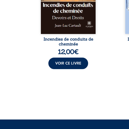
est une
connaissances pour porter
qui
ue nue.
secours lors de l’extinction
ce 
me. Une
du feu au cours des sinistres
ap
ce pour
et pour satisfaire les
fo
...
obligations d’Expertise de
Justice. Cet ...
Incendies de conduits de
cheminée
12,00
€
VOIR CE LIVRE