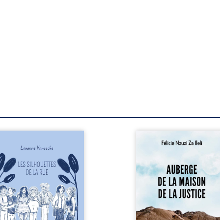
comprendre la réalité de cet événement exceptionnel.
»
Michel Garcin
Architecte ESA, Urbaniste DESS
Président AGREPI Île-de-France
Ingénieur sécurité agréé INSSI par le CNPP
Expert de Justice en Architecture – Ingénierie
s silhouettes de la rue
Auberge de la maison de
nne la parole à six
justice est un réc
rsonnages ordinaires,
témoignage consacré
aversés par des pensées,
parcours exemplaire
 émotions et des silences
Mbala Zi Nkuaku Lema Fél
i pourraient appartenir à
Magistrat intègre, ferv
acun de nous. À travers
défenseur des dro
urs parcours, ce roman
humains et 
vite à porter un regard
l’indépendance judiciaire
férent sur celles et ceux
voit sa carrière de tren