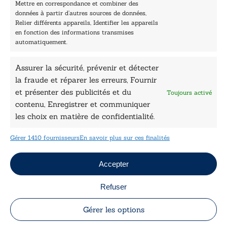
Prix sciences humaines et sociales
Mettre en correspondance et combiner des
Nos collections
données à partir d’autres sources de données,
Nos auteurs
Relier différents appareils, Identifier les appareils
Catalogue
en fonction des informations transmises
automatiquement.
Littérature
Essai & docs
Assurer la sécurité, prévenir et détecter
Sciences humaines
la fraude et réparer les erreurs, Fournir
Pratique
Le Petit Lys
et présenter des publicités et du
Toujours activé
Données légales
contenu, Enregistrer et communiquer
les choix en matière de confidentialité.
Conditions Générales de vente
Déclaration de confidentialité
Gérer 1410 fournisseurs
En savoir plus sur ces finalités
Politique de cookies
Mentions légales
Jeux concours
Accepter
Refuser
Copyright © 2026 Le Lys Bleu Éditions tous droits
réservés
Gérer les options