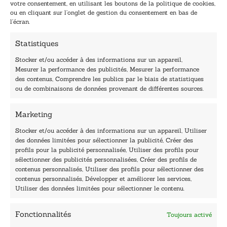
votre consentement, en utilisant les boutons de la politique de cookies,
l
l
ou en cliquant sur l’onglet de gestion du consentement en bas de
*
E
l’écran.
-
m
Statistiques
a
i
Stocker et/ou accéder à des informations sur un appareil,
l
Mesurer la performance des publicités, Mesurer la performance
E
des contenus, Comprendre les publics par le biais de statistiques
-
40, rue du Louvre 75001 Paris
ou de combinaisons de données provenant de différentes sources.
m
01 76 50 38 88
a
i
Marketing
Horaires du standard
l
De mardi à vendredi :
Stocker et/ou accéder à des informations sur un appareil, Utiliser
des données limitées pour sélectionner la publicité, Créer des
9h - 12h et 13h30 - 16h30
profils pour la publicité personnalisée, Utiliser des profils pour
Lundi, samedi et dimanche : fermé
sélectionner des publicités personnalisées, Créer des profils de
Navigation
contenus personnalisés, Utiliser des profils pour sélectionner des
contenus personnalisés, Développer et améliorer les services,
Accueil
Utiliser des données limitées pour sélectionner le contenu.
Être édité
Contactez-nous
Fonctionnalités
Toujours activé
Les Plumes du Lys Bleu