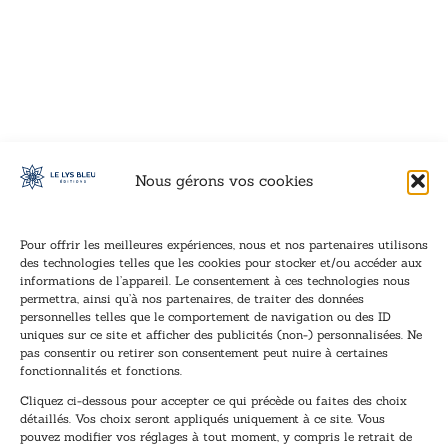
VOIR CE LIVRE
VOIR CE LIVRE
VOIR CE LIVRE
VOIR CE LIVRE
VOIR CE LIVRE
VOIR CE LIVRE
VOIR CE LIVRE
VOIR CE LIVRE
VOIR CE LIVRE
VOIR CE LIVRE
VOIR CE LIVRE
VOIR CE LIVRE
VOIR CE LIVRE
VOIR CE LIVRE
VOIR CE LIVRE
VOIR CE LIVRE
VOIR CE LIVRE
VOIR CE LIVRE
VOIR CE LIVRE
VOIR CE LIVRE
VOIR CE LIVRE
VOIR CE LIVRE
VOIR CE LIVRE
VOIR CE LIVRE
VOIR CE LIVRE
VOIR CE LIVRE
VOIR CE LIVRE
VOIR CE LIVRE
VOIR CE LIVRE
VOIR CE LIVRE
VOIR CE LIVRE
VOIR CE LIVRE
Nous gérons vos cookies
Pour offrir les meilleures expériences, nous et nos partenaires utilisons
des technologies telles que les cookies pour stocker et/ou accéder aux
informations de l’appareil. Le consentement à ces technologies nous
Inscription à la newsletter
permettra, ainsi qu’à nos partenaires, de traiter des données
Inscrivez-vous à notre newsletter et recevez nos
personnelles telles que le comportement de navigation ou des ID
uniques sur ce site et afficher des publicités (non-) personnalisées. Ne
dernières nouvelles.
pas consentir ou retirer son consentement peut nuire à certaines
E
E
fonctionnalités et fonctions.
-
-
Cliquez ci-dessous pour accepter ce qui précède ou faites des choix
m
m
détaillés. Vos choix seront appliqués uniquement à ce site. Vous
a
a
pouvez modifier vos réglages à tout moment, y compris le retrait de
TENEZ-MOI AU COURANT !
i
i