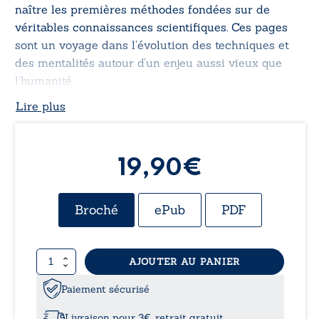
naître les premières méthodes fondées sur de
véritables connaissances scientifiques. Ces pages
sont un voyage dans l’évolution des techniques et
des mentalités autour d’un enjeu aussi vieux que
l’humanité.
Lire plus
19,90€
Broché
ePub
PDF
quantité
AJOUTER AU PANIER
de
Contraception
Paiement sécurisé
-
Vingt
Livraison pour 3€, retrait gratuit