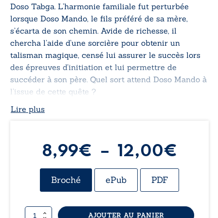
Doso Tabga. L’harmonie familiale fut perturbée
lorsque Doso Mando, le fils préféré de sa mère,
s’écarta de son chemin. Avide de richesse, il
chercha l’aide d’une sorcière pour obtenir un
talisman magique, censé lui assurer le succès lors
des épreuves d’initiation et lui permettre de
succéder à son père. Quel sort attend Doso Mando à
l’issue de cette quête ?
Lire plus
Plag
8,99
€
–
12,00
€
de
Broché
ePub
PDF
prix :
quantité
AJOUTER AU PANIER