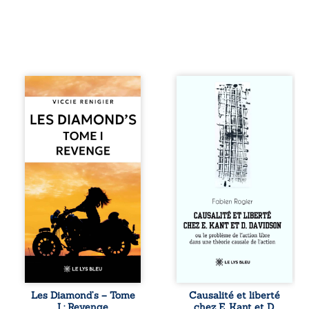
Revenge est à la
Sommes-nous
tête des
vraiment libres si
Diamond’s, un clan
chacun de nos
de motards aussi
actes s’inscrit
réputé et respecté
dans une chaîne
que redouté dans
de causes ? À
tout le pays. Rien
travers une
ne la prédestinait
confrontation
à cette vie, mais
entre les pensées
les épreuves ont
d’Emmanuel Kant
forgé une femme
et de Donald
dure, inaccessible
Davidson, cet
et résolue à ne
essai explore les
jamais dévoiler
liens entre libre
ses faiblesses,
arbitre,
jusqu’à ce que le
déterminisme
mystérieux Juan
causal et
croise sa route.
responsabilité. De
Les Diamond’s – Tome
Causalité et liberté
Chef d’une famille
la volonté
I : Revenge
chez E. Kant et D.