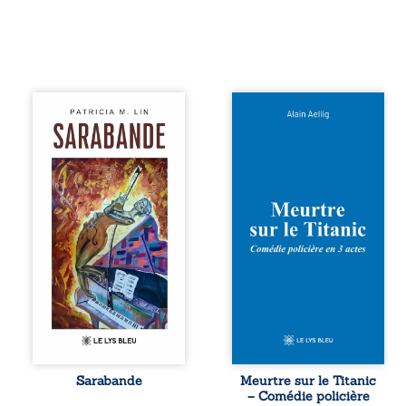
Aux chants
Et si le naufrage
crépitants de l’été,
n’avait pas
Sous le silence
emporté tous ses
ouaté de la neige
secrets ? À bord
en hiver, Au cours
du Titanic, lors du
de nuits pâles,
voyage inaugural
Dans la clarté
en 1912, un
bienveillante de la
meurtre est
lune, Rêves,
commis. Le drame
pensées, révoltes
disparaît avec le
et espoirs… Des
navire, englouti
mots s’assemblent,
dans les
colorés, rebelles
profondeurs de
aux règles de la
l’Atlantique. Sept
poésie, mais
décennies plus
chantant en
tard, la
rythme. Ils
découverte de
forment une
l’épave fait
Sarabande
Meurtre sur le Titanic
sarabande,
resurgir un secret
– Comédie policière
passionnée
que l’on croyait