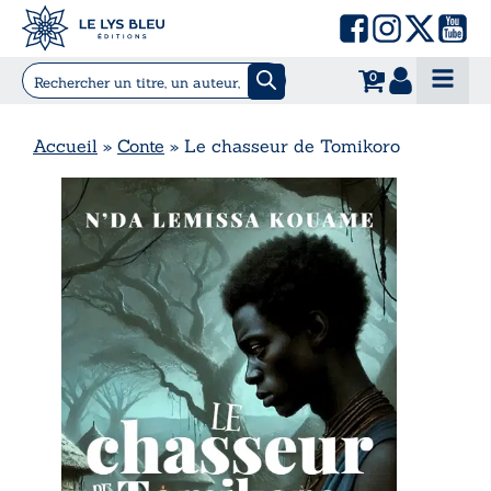
0
Accueil
»
Conte
»
Le chasseur de Tomikoro