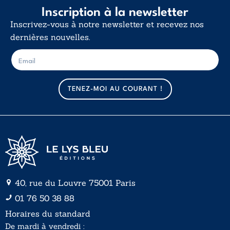
Inscription à la newsletter
Inscrivez-vous à notre newsletter et recevez nos
dernières nouvelles.
E
E
-
-
m
m
a
a
TENEZ-MOI AU COURANT !
i
i
l
l
*
40, rue du Louvre 75001 Paris
01 76 50 38 88
Horaires du standard
De mardi à vendredi :