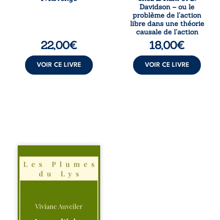
de Nomads, Juan
kantienne au
Davidson – ou le
porte lui aussi le
monisme anomal
problème de l’action
poids ...
de Davidson, il
libre dans une théorie
interroge la
causale de l’action
manière dont les
22,00
€
18,00
€
intentions et les
croyances
peuvent ...
VOIR CE LIVRE
VOIR CE LIVRE
Trois récits, trois
existences saisies
à l’instant où tout
bascule. Une
amitié meurtrie
cherche
l’apaisement, un
couple vacillant