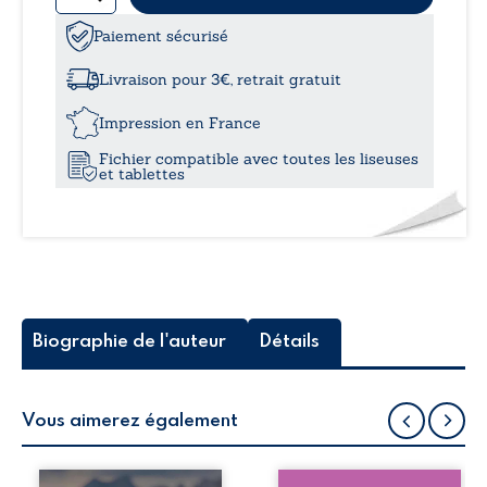
8,99
de
Le
Paiement sécurisé
à
chasseur
de
Livraison pour 3€, retrait gratuit
Tomikoro
12,0
Impression en France
Fichier compatible avec toutes les liseuses
et tablettes
Biographie de l'auteur
Détails
Vous aimerez également