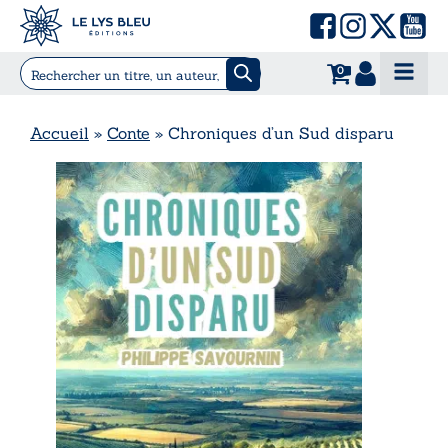
0
Accueil
»
Conte
»
Chroniques d’un Sud disparu