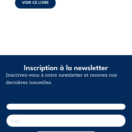
déclaration
VOIR CE LIVRE
d’existence pour ...
Inscription à la newsletter
Inscrivez-vous à notre newsletter et recevez nos
dernières nouvelles.
E-mail
E
-
m