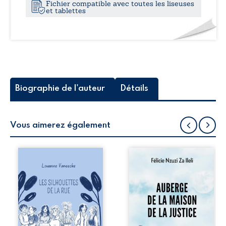
Fichier compatible avec toutes les liseuses
et tablettes
Biographie de l'auteur
Détails
Vous aimerez également
Les silhouettes de
Auberge de la
la rue donne la
maison de la
parole à six
justice est un
personnages
récit-témoignage
ordinaires,
consacré au
traversés par des
parcours
pensées, des
exemplaire de
émotions et des
Mbala Zi Nkuaku