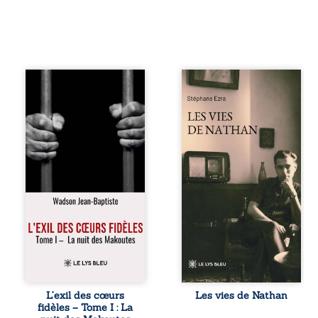
« Une nuit suffit
Les vies de
parfois pour briser
Nathan est un
une famille… mais
recueil de poésie
certaines fidélités
né en trois jours,
traversent les
au printemps
années. » Haïti,
2026. Pour la
sous la dictature
première fois,
des Duvalier. La
Stéphane Ezra,
peur s’étend
médium, a pu
jusque dans les
communiquer
villages les plus
avec son père,
reculés. À Bainet,
disparu depuis
Jean-Joël Joli
plus de vingt ans
mène une
et qu’il n’a jamais
existence paisible
connu. De ce
avec sa famille.
dialogue par-delà
Chef de section
la mort naissent
respecté, il refuse
des poèmes qui
L’exil des cœurs
Les vies de Nathan
pourtant de
retracent une vie
fidèles – Tome I : La
fermer les yeux
marquée par la