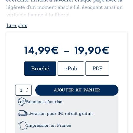
légèreté d’un moment ensoleillé, évoquant ainsi un
véritable hymne à la liberté.
Lire plus
Plag
14,99
€
–
19,90
€
de
Broché
ePub
PDF
prix 
quantité
AJOUTER AU PANIER
14,9
de
Chroniques
Paiement sécurisé
à
d’un
Sud
Livraison pour 3€, retrait gratuit
disparu
19,9
Impression en France