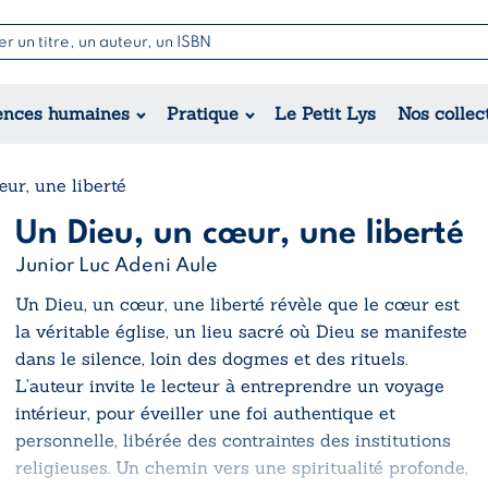
Nouvell
Poésie
Romance
Jeunesse
ences humaines
Pratique
Le Petit Lys
Nos collec
Théâtre
Érotique
Historique
Régional
ur, une liberté
Un Dieu, un cœur, une liberté
Junior Luc Adeni Aule
Un Dieu, un cœur, une liberté
révèle que le cœur est
la véritable église, un lieu sacré où Dieu se manifeste
dans le silence, loin des dogmes et des rituels.
L’auteur invite le lecteur à entreprendre un voyage
intérieur, pour éveiller une foi authentique et
personnelle, libérée des contraintes des institutions
religieuses. Un chemin vers une spiritualité profonde,