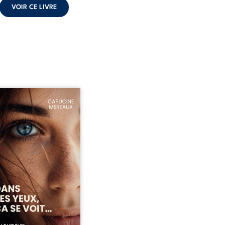
VOIR CE LIVRE
ze ans, Violette peine à
ver sa place dans la
été. Entre timidité,
ueries et peur du
ent, elle avance avec le
ment d’être différente,
 comprendre pleinement
i l’habite. Sa rencontre
 Louise bouleverse ses
udes et fait naître en elle
émotions longtemps
ulées. Des années plus
 alors qu’elle s’apprête à ...