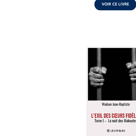
VOIR CE LIVRE
« Une nuit suffit parfoi
briser une famille…
certaines fidélités trav
les années. » Haïti, s
dictature des Duvalier. L
s’étend jusque dan
villages les plus recu
Bainet, Jean-Joël Joli mè
existence paisible av
famille. Chef de se
respecté, il refuse pourt
fermer les yeux sur l’inju
Mais, dans