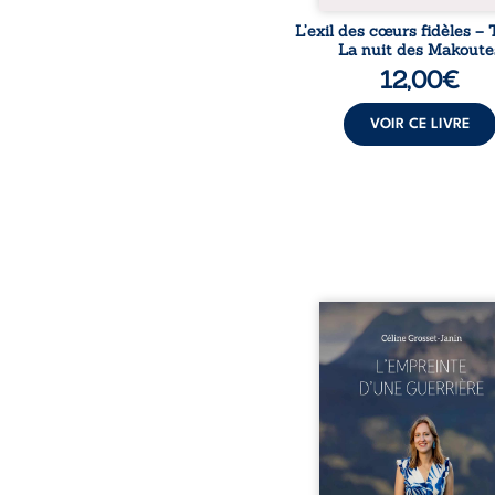
L’exil des cœurs fidèles – 
La nuit des Makoute
12,00
€
VOIR CE LIVRE
Que reste-t-il de l’e
lorsque la maladie impo
propres règles ? L’emp
d’une guerrière livre
détour, le récit d’un quo
bouleversé par la ma
chronique, l’errance mé
et de longues hospitalisa
L’auteure y raconte ce q
dossiers médicaux taisen