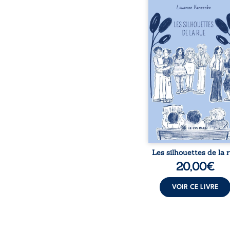
Les silhouettes de l
donne la parole à
personnages ordina
traversés par des pensée
émotions et des silenc
pourraient apparte
chacun de nous. À tr
leurs parcours, ce roman 
à porter un regard dif
sur celles et ceux qu
entourent, à deviner ce 
cache derrière les appa
et à s’ouvrir au fourmil
sensible de no
Les silhouettes de la 
20,00
€
VOIR CE LIVRE