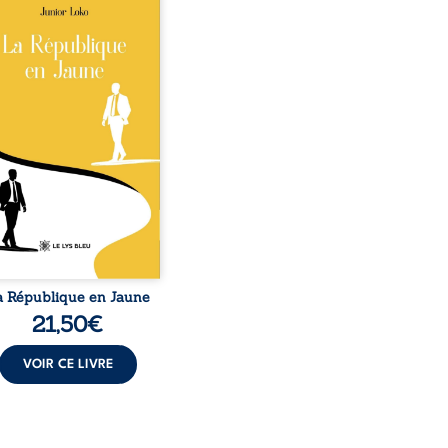
épublique Fédérale du
o, la naissance de
ux de races différentes
verse l’ordre établi :
r est Noir et Junior est
c, bien que nés d’un
e de Noirs. Très vite,
nement attire les médias
nationaux et transforme
bé blanc en une figure
matique sacrée, investie,
 certains, d’une mission
trice. Cependant, sous
couvert de ...
a République en Jaune
21,50
€
VOIR CE LIVRE