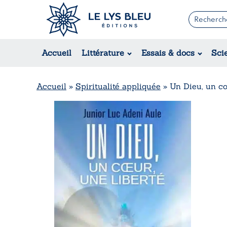
Romans
Contemporain
Accueil
Littérature
Essais & docs
Sci
Suspense / Thriller / Policier
Fantastique
Science-fiction
Accueil
»
Spiritualité appliquée
»
Un Dieu, un cœ