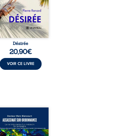
t familial fasse planer
ensable : et s’ils étaient
demi-frère et ...
Désirée
20,90
€
VOIR CE LIVRE
sinat sur ordonnance –
e trépidante d’un médecin
mpagne est la réédition
chie et actualisée du
ignage du Docteur Marc