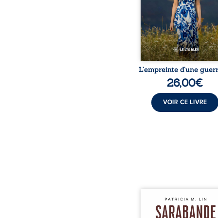
peur, l’isolement, l’épui
et le sentiment de ne 
L’empreinte d’une guerr
26,00
€
VOIR CE LIVRE
Aux chants crépitants de 
Sous le silence ouaté
neige en hiver, Au co