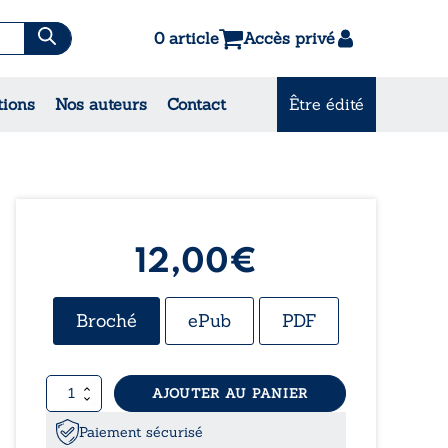
0 article
Accès privé
es & Contes
tions
Nos auteurs
Contact
Être édité
CONSULTEZ NOS
MEILLEURES VENTES
12,00
€
Broché
ePub
PDF
quantité
AJOUTER AU PANIER
de
Un
Paiement sécurisé