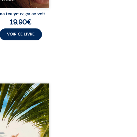
ns tes yeux, ça se voit…
19,90
€
VOIR CE LIVRE
eil, Pierre, jeune retraité,
vre qu’il est devenu une
sante femme métissée de
te ans. À peine a-t-il
encé à apprivoiser ce
au corps qu’Ange surgit
sa vie et fait vaciller
s ses certitudes. Entre
l’attirance est immédiate,
ante jusqu’à ce qu’un