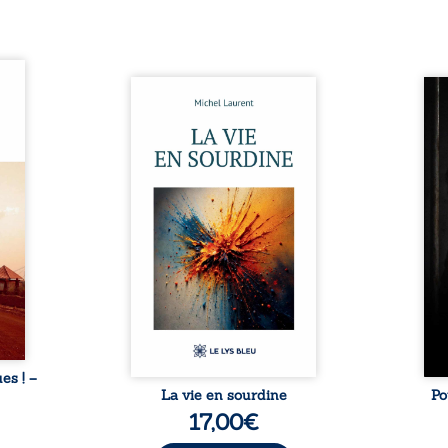
ques !
ue et
Nina et Pierre se sont
Pour
s, aux
rencontrés très jeunes,
racon
tions
presque par hasard, et se sont
marqu
nt en
aimés simplement, persuadés
la c
ntre
que la présence de l’autre
l’enf
é. Des
suffirait. Ils mènent une
égale
luie à
existence modeste, rythmée
ont p
ab de
par le travail, la fatigue et les
Au-d
raits
silences. La mort de la mère de
pers
nkara,
Nina, chez qui ils vivent,
inte
Vieux
fragilise un équilibre déjà
respo
ge des
précaire. Puis vient la
la 
nés ...
naissance de leur enfant, et le
reco
basculement. ...
ues ! –
La vie en sourdine
Po
17,00
€