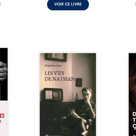
VOIR CE LIVRE
s pour
 mais
Les vies de Nathan est un
À sei
ersent
recueil de poésie né en trois
trou
ous la
jours, au printemps 2026. Pour
soci
a peur
la première fois, Stéphane Ezra,
moq
s les
médium, a pu communiquer
jugem
lés. À
avec son père, disparu depuis
senti
ne une
plus de vingt ans et qu’il n’a
sans
ec sa
jamais connu. De ce dialogue
ce qu
ction
par-delà la mort naissent des
avec
ant de
poèmes qui retracent une vie
certit
stice.
marquée par la Seconde
des 
 un ...
Guerre mondiale, une identité
refo
juive brisée, la guerre ...
tard,