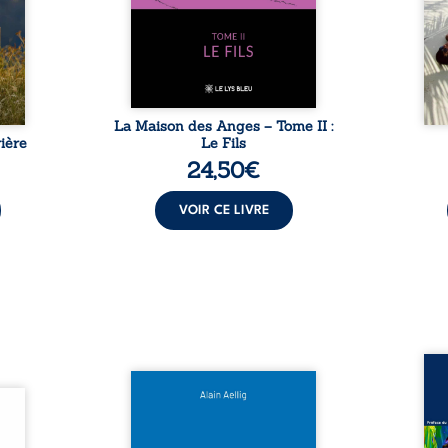
sement
puissance de Gauthier. Mais
secre
pas ...
comment dompter cet enfant
l’imp
avant qu’il ...
La Maison des Anges – Tome II :
ière
Le Fils
24,50
€
VOIR CE LIVRE
Assas
Et si le naufrage n’avait pas
La vi
l’été,
emporté tous ses secrets ? À
de ca
 de la
bord du Titanic, lors du voyage
enri
urs de
inaugural en 1912, un meurtre
témo