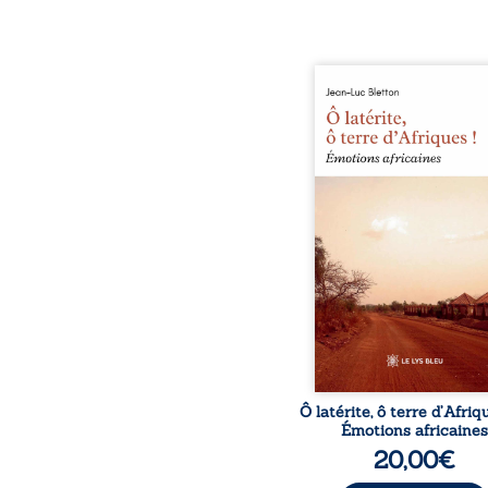
Ô latérite, ô terre d’Afri
est un hommage poétiq
authentique aux paysage
rencontres et aux émo
brutes d’un contine
reconstruction, e
traditions et modernit
souvenirs intimes – la p
Namoungou, le baob
Zagtouli – aux port
marquants – Thomas Sa
Hamadoun Dicko, le 
Biokou – l’auteur parta
instanta
Ô latérite, ô terre d’Afriq
Émotions africaines
20,00
€