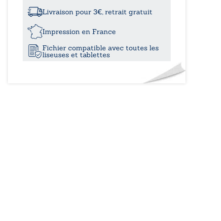
Dieu,
un
Livraison pour 3€, retrait gratuit
cœur,
une
Impression en France
liberté
Fichier compatible avec toutes les
liseuses et tablettes