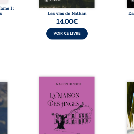
Tome I :
s
Les vies de Nathan
Da
14,00
€
VOIR CE LIVRE
Nous sommes en 1979, soit 15
nfance
ans après le décès du
Au rév
se ses
patriarche Anatole-Eustache.
décou
reinte
La famille devra affronter non
sédui
, sans
seulement un inconnu qui rôde
tren
tidien
autour du domaine et dont
comm
ladie
Firmin, le fidèle majordome,
nouve
dicale
redoute les visites, le passé
dans 
tions.
encombrant d’Anatole-
toute
ue les
Eustache, la malédiction
eux, 
t : la
familiale, mais aussi la toute-
brûl