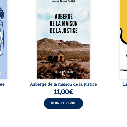
a rue
Auberge de la maison de la
En R
 six
justice est un récit-
Cong
ires,
témoignage consacré au
jumea
s, des
parcours exemplaire de Mbala
boule
es qui
Zi Nkuaku Lema Félix.
Senio
nir à
Magistrat intègre, fervent
Blan
avers
défenseur des droits humains
coupl
invite
et de l’indépendance
l’évé
férent
judiciaire, il voit sa carrière de
inter
i nous
trente-quatre ans brutalement
le bé
qui se
brisée par une révocation
emblé
rences
arbitraire en 2009, plongeant
selon
lement
sa vie dans un chaos matériel
salva
tre ...
et moral. À ...
rue
Auberge de la maison de la justice
L
11,00
€
VOIR CE LIVRE