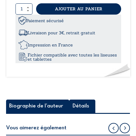
quantité
AJOUTER AU PANIER
11,9
de
Le
Paiement sécurisé
à
succès
par
Livraison pour 3€, retrait gratuit
l’identité
15,5
-
Impression en France
Tome
Fichier compatible avec toutes les liseuses
II
et tablettes
:
Comment
maintenir
le
succès
en
vie
Biographie de l'auteur
Détails
Vous aimerez également