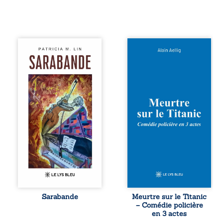
Aux chants
Et si le naufrage
crépitants de l’été,
n’avait pas
Sous le silence
emporté tous ses
ouaté de la neige
secrets ? À bord
en hiver, Au cours
du Titanic, lors du
de nuits pâles,
voyage inaugural
Dans la clarté
en 1912, un
bienveillante de la
meurtre est
lune, Rêves,
commis. Le drame
pensées, révoltes
disparaît avec le
et espoirs… Des
navire, englouti
mots s’assemblent,
dans les
colorés, rebelles
profondeurs de
aux règles de la
l’Atlantique. Sept
poésie, mais
décennies plus
chantant en
tard, la
rythme. Ils
découverte de
forment une
l’épave fait
Sarabande
Meurtre sur le Titanic
sarabande,
resurgir un secret
– Comédie policière
passionnée
que l’on croyait
en 3 actes
souvent, plus ...
perdu. Dans un