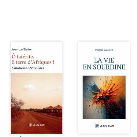
Ô latérite, ô terre
Nina et Pierre se
d’Afriques ! est un
sont rencontrés
hommage
très jeunes,
poétique et
presque par
authentique aux
hasard, et se sont
paysages, aux
aimés simplement,
rencontres et aux
persuadés que la
émotions brutes
présence de
d’un continent en
l’autre suffirait. Ils
reconstruction,
mènent une
entre traditions et
existence
modernité. Des
modeste, rythmée
souvenirs intimes
par le travail, la
– la pluie à
fatigue et les
Namoungou, le
silences. La mort
baobab de
de la mère de
Zagtouli – aux
Nina, chez qui ils
portraits
vivent, fragilise un