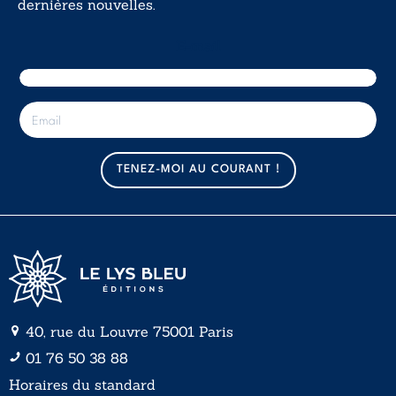
dernières nouvelles.
E-mail
E
-
m
a
TENEZ-MOI AU COURANT !
i
l
*
40, rue du Louvre 75001 Paris
01 76 50 38 88
Horaires du standard