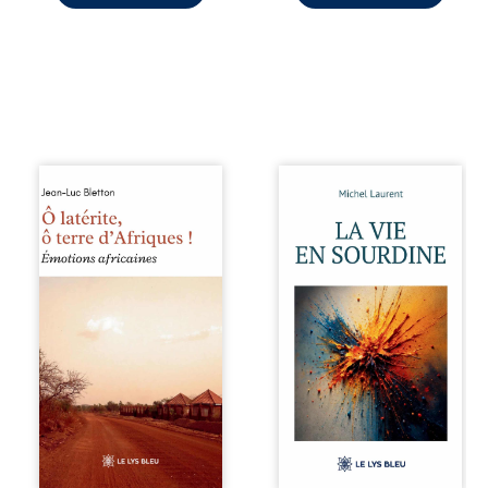
sensible de notre ...
À ...
Ô latérite, ô terre
Nina et Pierre se
d’Afriques ! est un
sont rencontrés
hommage
très jeunes,
poétique et
presque par
authentique aux
hasard, et se sont
paysages, aux
aimés simplement,
rencontres et aux
persuadés que la
émotions brutes
présence de
d’un continent en
l’autre suffirait. Ils
reconstruction,
mènent une
entre traditions et
existence
modernité. Des
modeste, rythmée
souvenirs intimes
par le travail, la
– la pluie à
fatigue et les
Namoungou, le
silences. La mort
baobab de
de la mère de
Zagtouli – aux
Nina, chez qui ils