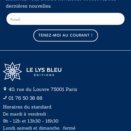
dernières nouvelles.
E
E
-
-
m
m
a
a
TENEZ-MOI AU COURANT !
i
i
l
l
*
40, rue du Louvre 75001 Paris
01 76 50 38 88
Horaires du standard
De mardi à vendredi :
9h - 12h et 13h30 - 16h30
Lundi, samedi et dimanche : fermé