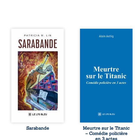
Aux chants
Et si le naufrage
crépitants de l’été,
n’avait pas
Sous le silence
emporté tous ses
ouaté de la neige
secrets ? À bord
en hiver, Au cours
du Titanic, lors du
de nuits pâles,
voyage inaugural
Dans la clarté
en 1912, un
bienveillante de la
meurtre est
lune, Rêves,
commis. Le drame
pensées, révoltes
disparaît avec le
et espoirs… Des
navire, englouti
mots s’assemblent,
dans les
colorés, rebelles
profondeurs de
aux règles de la
l’Atlantique. Sept
poésie, mais
décennies plus
chantant en
tard, la
rythme. Ils
découverte de
forment une
l’épave fait
Sarabande
Meurtre sur le Titanic
sarabande,
resurgir un secret
– Comédie policière
passionnée
que l’on croyait
en 3 actes