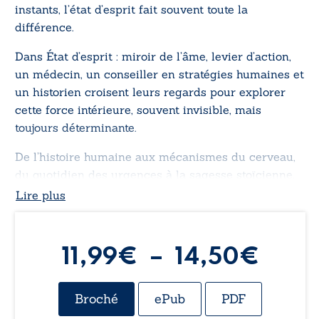
instants, l’état d’esprit fait souvent toute la
différence.
Dans
État d’esprit : miroir de l’âme, levier d’action
,
un médecin, un conseiller en stratégies humaines et
un historien croisent leurs regards pour explorer
cette force intérieure, souvent invisible, mais
toujours déterminante.
De l’histoire humaine aux mécanismes du cerveau,
du quotidien des urgences à la sagesse stoïcienne,
cet ouvrage invite à mieux comprendre ce qui nous
Lire plus
anime, nous freine et nous transforme.
À l’heure où tout s’accélère, il devient essentiel de
Plag
11,99
€
–
14,50
€
revenir à ce qui, en nous, précède l’action. Car avant
les méthodes, les outils et les stratégies, il y a cette
de
disposition intérieure qui oriente nos choix, nos
Broché
ePub
PDF
réactions et parfois le cours d’une vie.