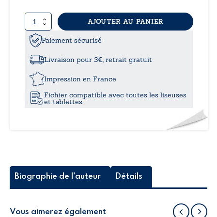
prix :
L’état d’esprit n’est pas un détail : il est souvent le
quantité
AJOUTER AU PANIER
11,9
point de départ de tout.
de
État
Paiement sécurisé
à
d’esprit
:
Livraison pour 3€, retrait gratuit
miroir
14,5
de
Impression en France
l’âme,
Fichier compatible avec toutes les liseuses
levier
et tablettes
d’action
Biographie de l'auteur
Détails
Vous aimerez également