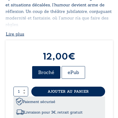
et situations décalées, l’humour devient arme de
réflexion. Un coup de théâtre jubilatoire, conjuguant
modernité et fantaisie, où l’amour n’a que faire des
règles.
Lire plus
12,00€
Broché
ePub
quantité
AJOUTER AU PANIER
de
Relations
Paiement sécurisé
impossibles
Livraison pour 3€, retrait gratuit