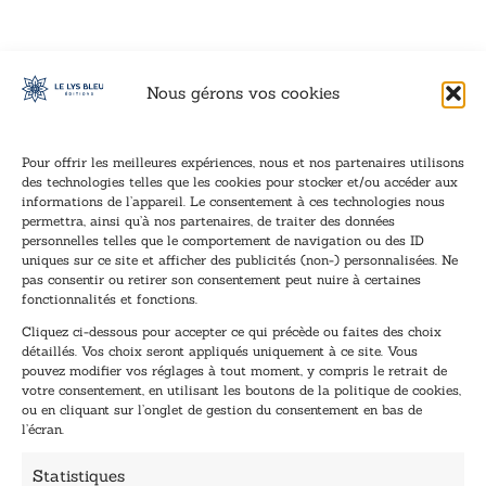
Nous gérons vos cookies
Pour offrir les meilleures expériences, nous et nos partenaires utilisons
des technologies telles que les cookies pour stocker et/ou accéder aux
informations de l’appareil. Le consentement à ces technologies nous
Inscription à la newsletter
permettra, ainsi qu’à nos partenaires, de traiter des données
Inscrivez-vous à notre newsletter et recevez nos
personnelles telles que le comportement de navigation ou des ID
uniques sur ce site et afficher des publicités (non-) personnalisées. Ne
dernières nouvelles.
pas consentir ou retirer son consentement peut nuire à certaines
E
E
fonctionnalités et fonctions.
-
-
Cliquez ci-dessous pour accepter ce qui précède ou faites des choix
m
m
détaillés. Vos choix seront appliqués uniquement à ce site. Vous
a
a
pouvez modifier vos réglages à tout moment, y compris le retrait de
TENEZ-MOI AU COURANT !
i
i
votre consentement, en utilisant les boutons de la politique de cookies,
l
l
ou en cliquant sur l’onglet de gestion du consentement en bas de
*
E
l’écran.
-
m
Statistiques
a