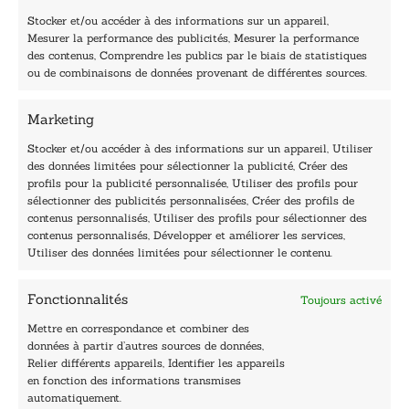
i
Stocker et/ou accéder à des informations sur un appareil,
l
Mesurer la performance des publicités, Mesurer la performance
*
des contenus, Comprendre les publics par le biais de statistiques
40, rue du Louvre 75001 Paris
ou de combinaisons de données provenant de différentes sources.
01 76 50 38 88
Marketing
Horaires du standard
De mardi à vendredi :
Stocker et/ou accéder à des informations sur un appareil, Utiliser
des données limitées pour sélectionner la publicité, Créer des
9h - 12h et 13h30 - 16h30
profils pour la publicité personnalisée, Utiliser des profils pour
Lundi, samedi et dimanche : fermé
sélectionner des publicités personnalisées, Créer des profils de
Navigation
contenus personnalisés, Utiliser des profils pour sélectionner des
contenus personnalisés, Développer et améliorer les services,
Accueil
Utiliser des données limitées pour sélectionner le contenu.
Être édité
Contactez-nous
Fonctionnalités
Toujours activé
Les Plumes du Lys Bleu
Prix sciences humaines et sociales
Mettre en correspondance et combiner des
Nos collections
données à partir d’autres sources de données,
Nos auteurs
Relier différents appareils, Identifier les appareils
Catalogue
en fonction des informations transmises
automatiquement.