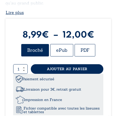
qu’au grand public.
Lire plus
Plag
8,99
€
–
12,00
€
de
Broché
ePub
PDF
prix :
quantité
AJOUTER AU PANIER
8,99
de
Zouglou,
Paiement sécurisé
à
rythmes
et
Livraison pour 3€, retrait gratuit
résistance
12,0
Impression en France
Fichier compatible avec toutes les liseuses
et tablettes