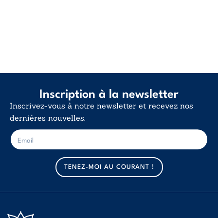
Inscription à la newsletter
Inscrivez-vous à notre newsletter et recevez nos
dernières nouvelles.
E
E
-
-
m
m
a
a
TENEZ-MOI AU COURANT !
i
i
l
l
*