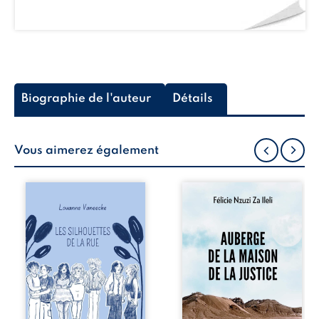
Biographie de l'auteur
Détails
Vous aimerez également
Les silhouettes de
Auberge de la
la rue donne la
maison de la
parole à six
justice est un
personnages
récit-témoignage
ordinaires,
consacré au
traversés par des
parcours
pensées, des
exemplaire de
émotions et des
Mbala Zi Nkuaku
silences qui
Lema Félix.
pourraient
Magistrat intègre,
appartenir à
fervent défenseur