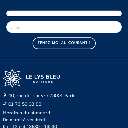
E-mail
E
-
m
a
TENEZ-MOI AU COURANT !
i
l
*
40, rue du Louvre 75001 Paris
01 76 50 38 88
Horaires du standard
De mardi à vendredi :
9h - 12h et 13h30 - 16h30