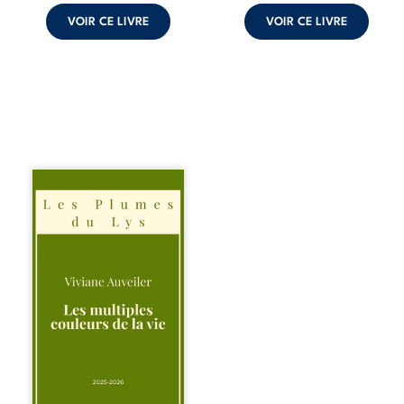
peuvent ...
VOIR CE LIVRE
VOIR CE LIVRE
Trois récits, trois
existences saisies
à l’instant où tout
bascule. Une
amitié meurtrie
cherche
l’apaisement, un
couple vacillant
recouvre
l’espérance, tandis
qu’une femme
interroge les faux
éclats des fêtes
pour en retrouver
le sens profond.