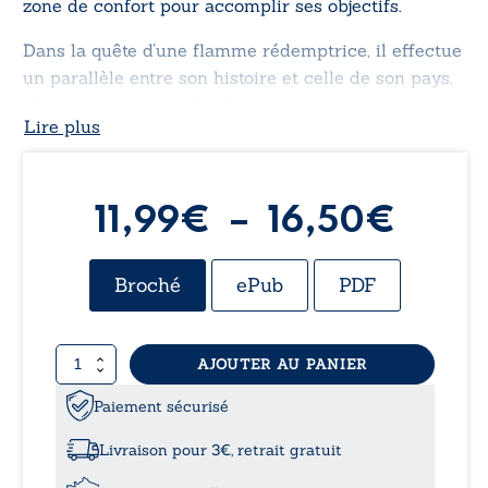
zone de confort pour accomplir ses objectifs.
Dans la quête d’une flamme rédemptrice, il effectue
un parallèle entre son histoire et celle de son pays,
plus précisément celle de son peuple.
Lire plus
Plag
11,99
€
–
16,50
€
de
Broché
ePub
PDF
prix :
quantité
AJOUTER AU PANIER
11,9
de
TiYa
Paiement sécurisé
à
Livraison pour 3€, retrait gratuit
16,5