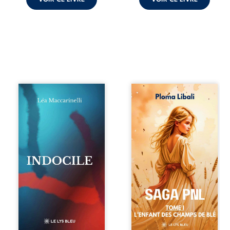
Quatre parties.
Autrefois, les
Quatre refus.
champs d’Atlantis
Quatre visages
vibraient sous le
d’une existence en
vent et les enfants
friction. Entre les
couraient dans les
silences qu’on ne
blés. Puis la
déchiffre pas, les
couronne plia le
amours qu’on
genou, livrant son
dérange, les corps
peuple à l’ombre
qu’on administre
d’Ivorny. À Atove,
et les liens qu’on
Luwel aurait pu
sabote, cet
disparaître dans
ouvrage parle à
les ruines de son
celles et ceux qui
destin ; pourtant,
vivent trop fort,
sous les pierres
trop vrai, trop tôt.
d’un temple