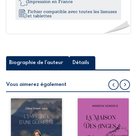
Impression en France
Fichier compatible avec toutes les liseuses
et tablettes
Biographie de l'auteur
Détails
Vous aimerez également
Que reste-t-il de
Nous sommes en
l’enfance lorsque
1979, soit 15 ans
la maladie impose
après le décès du
ses propres règles
patriarche
? L’empreinte
Anatole-Eustache.
d’une guerrière
La famille devra
livre, sans détour,
affronter non