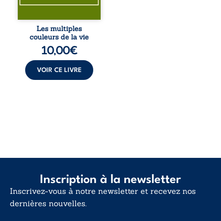
Entre souvenirs,
blessures et
désillusions, Les
Les multiples
multiples couleurs
couleurs de la vie
de la vie explore la
10,00
€
force des liens, le
poids des non-dits
et la ...
VOIR CE LIVRE
Inscription à la newsletter
Inscrivez-vous à notre newsletter et recevez nos
dernières nouvelles.