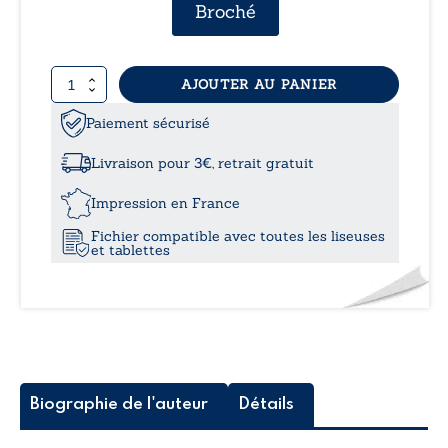
Broché
et l’expérience usager.
quantité
AJOUTER AU PANIER
de
Pré-
Paiement sécurisé
standardisation
des
Livraison pour 3€, retrait gratuit
systèmes
IA-
Impression en France
natifs
Fichier compatible avec toutes les liseuses
de
et tablettes
supervision
transport
&
télécom
Biographie de l'auteur
Détails