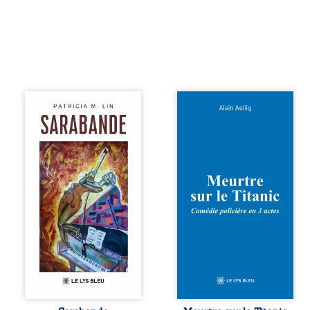
qu’il ...
Aux chants
Et si le naufrage
crépitants de l’été,
n’avait pas
Sous le silence
emporté tous ses
ouaté de la neige
secrets ? À bord
en hiver, Au cours
du Titanic, lors du
de nuits pâles,
voyage inaugural
Dans la clarté
en 1912, un
bienveillante de la
meurtre est
lune, Rêves,
commis. Le drame
pensées, révoltes
disparaît avec le
et espoirs… Des
navire, englouti
mots s’assemblent,
dans les
colorés, rebelles
profondeurs de
aux règles de la
l’Atlantique. Sept
poésie, mais
décennies plus
chantant en
tard, la
rythme. Ils
découverte de
forment une
l’épave fait