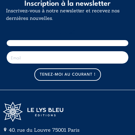
Inscription à la newsletter
Inscrivez-vous à notre newsletter et recevez nos
dernières nouvelles.
E-mail
E
-
m
a
TENEZ-MOI AU COURANT !
i
l
*
40, rue du Louvre 75001 Paris