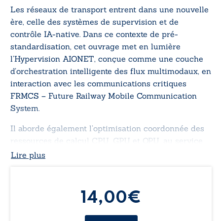
Les réseaux de transport entrent dans une nouvelle
ère, celle des systèmes de supervision et de
contrôle IA-native. Dans ce contexte de pré-
standardisation, cet ouvrage met en lumière
l’Hypervision AIONET, conçue comme une couche
d’orchestration intelligente des flux multimodaux, en
interaction avec les communications critiques
FRMCS – Future Railway Mobile Communication
System.
Il aborde également l’optimisation coordonnée des
ressources de calcul CPU, GPU et QPU, au service
de la prédiction du trafic, de la classification
Lire plus
dynamique des usages et du pilotage en temps réel
des infrastructures. À travers cette approche
intégrée, Nicolas Seynat esquisse les fondations de
14,00
€
réseaux de transport plus résilients, interopérables
et durables, orientés vers la sécurité, la performance