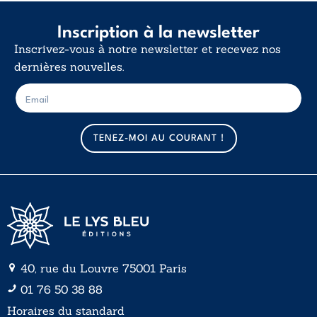
Inscription à la newsletter
Inscrivez-vous à notre newsletter et recevez nos
dernières nouvelles.
E
E
-
-
m
m
a
a
TENEZ-MOI AU COURANT !
i
i
l
l
*
40, rue du Louvre 75001 Paris
01 76 50 38 88
Horaires du standard