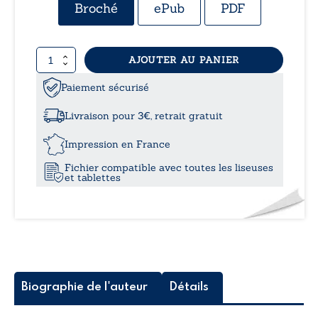
de
Broché
ePub
PDF
prix 
quantité
AJOUTER AU PANIER
15,
de
Qu’est-
Paiement sécurisé
à
ce
qu’un
Livraison pour 3€, retrait gratuit
argument
20,
?
Impression en France
-
Fichier compatible avec toutes les liseuses
Reconstruire
et tablettes
les
discours
de
l’espace
public
mondialisé
Biographie de l'auteur
Détails