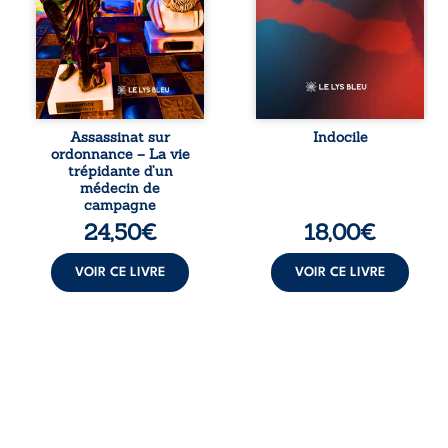
médecin de
et les liens qu’on
famille, qui revient
sabote, cet
sur son parcours
ouvrage parle à
médical, syndical
celles et ceux qui
et ordinal. Depuis
vivent trop fort,
septembre 2013, il
trop vrai, trop tôt.
raconte le long
Indocile est une
combat qui l’a
traversée. Une
Assassinat sur
Indocile
conduit à être
langue nue. Une
ordonnance – La vie
écarté du corps
insurrection
trépidante d’un
médical, malgré
calme. Une
médecin de
une décision de
déclaration
campagne
première instance
d’existence pour ...
24,50
€
18,00
€
...
VOIR CE LIVRE
VOIR CE LIVRE