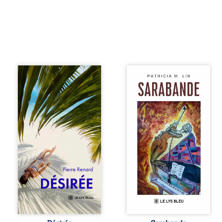
Au réveil, Pierre,
Aux chants
jeune retraité,
crépitants de l’été,
découvre qu’il est
Sous le silence
devenu une
ouaté de la neige
séduisante femme
en hiver, Au cours
métissée de trente
de nuits pâles,
ans. À peine a-t-il
Dans la clarté
commencé à
bienveillante de la
apprivoiser ce
lune, Rêves,
nouveau corps
pensées, révoltes
qu’Ange surgit
et espoirs… Des
dans sa vie et fait
mots s’assemblent,
vaciller toutes ses
colorés, rebelles
certitudes. Entre
aux règles de la
eux, l’attirance est
poésie, mais
immédiate,
chantant en
brûlante jusqu’à
rythme. Ils
ce qu’un secret
forment une