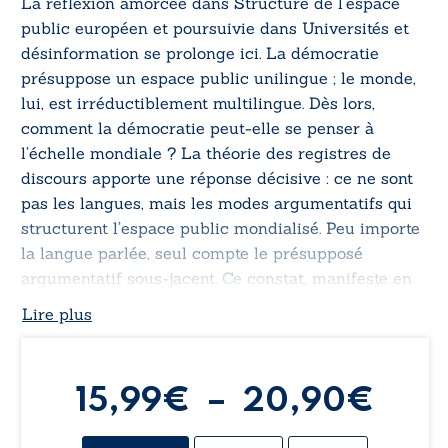
La réflexion amorcée dans
Structure de l’espace
public européen
et poursuivie dans
Universités et
désinformation
se prolonge ici. La démocratie
présuppose un espace public unilingue ; le monde,
lui, est irréductiblement multilingue. Dès lors,
comment la démocratie peut-elle se penser à
l’échelle mondiale ? La théorie des registres de
discours apporte une réponse décisive : ce ne sont
pas les langues, mais les modes argumentatifs qui
structurent l’espace public mondialisé. Peu importe
la langue parlée, seul compte le présupposé
argumentatif sous-jacent. Ce constat, manifeste en
philosophie, permet de démontrer l’efficacité de
Lire plus
cette théorie, de décrire la structuration de l’espace
discursif global et, ce faisant, d’établir les conditions
de possibilité d’une démocratie mondiale.
Pla
15,99
€
–
20,90
€