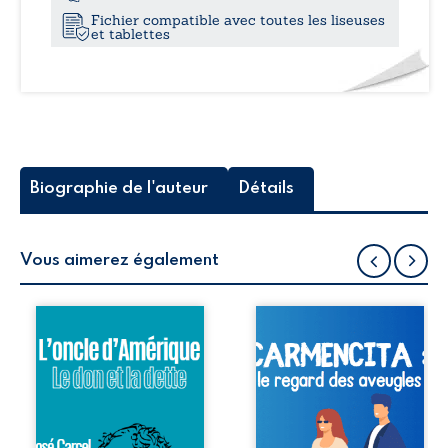
Fichier compatible avec toutes les liseuses
et tablettes
Biographie de l'auteur
Détails
Vous aimerez également
Deux hommes
« Papa, pour
d’affaires, Désiré
Carmencita, les
et Jean, font
malades mentaux
fortune, l’un dans
ne sont pas les
le rachat des
seuls aveugles
entreprises en
d’esprit, les
faillite et l’autre
“normaux” aussi. »
dans l'immobilier.
Carmencita,