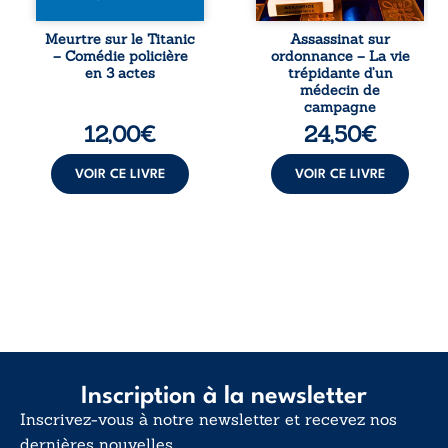
découverte de
raconte le long
l’épave fait
combat qui l’a
Meurtre sur le Titanic
Assassinat sur
resurgir un secret
conduit à être
– Comédie policière
ordonnance – La vie
que l’on croyait
écarté du corps
en 3 actes
trépidante d’un
perdu. Dans un
médical, malgré
médecin de
coffre mystérieux,
une décision de
campagne
des indices
première instance
12,00
€
24,50
€
oubliés ...
...
VOIR CE LIVRE
VOIR CE LIVRE
Inscription à la newsletter
Inscrivez-vous à notre newsletter et recevez nos
dernières nouvelles.