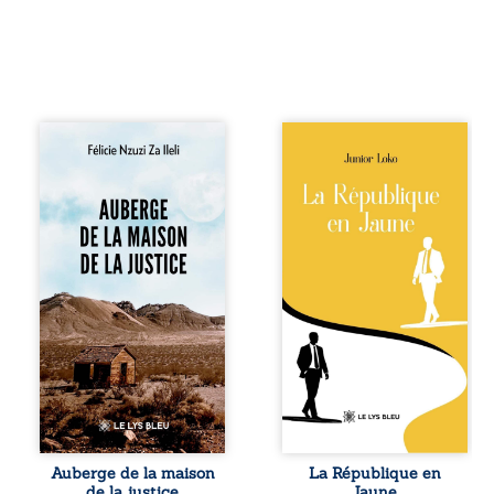
Auberge de la
En République
maison de la
Fédérale du
justice est un
Congo, la
récit-témoignage
naissance de
consacré au
jumeaux de races
parcours
différentes
exemplaire de
bouleverse l’ordre
Mbala Zi Nkuaku
établi : Senior est
Lema Félix.
Noir et Junior est
Magistrat intègre,
Blanc, bien que
fervent défenseur
nés d’un couple de
des droits
Noirs. Très vite,
humains et de
l’événement attire
l’indépendance
les médias
judiciaire, il voit sa
internationaux et
carrière de trente-
transforme le
quatre ans
bébé blanc en une
brutalement
figure
Auberge de la maison
La République en
brisée par une
emblématique
de la justice
Jaune