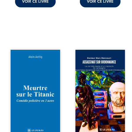
VOIR CE LIVRE
VOIR CE LIVRE
comment dompter
cet enfant avant
qu’il ...
Et si le naufrage
Assassinat sur
n’avait pas
ordonnance – La
emporté tous ses
vie trépidante
secrets ? À bord
d’un médecin de
du Titanic, lors du
campagne est la
voyage inaugural
réédition enrichie
en 1912, un
et actualisée du
meurtre est
témoignage du
commis. Le drame
Docteur Marc
disparaît avec le
Biencourt, ancien
navire, englouti
médecin de
dans les
famille, qui revient
profondeurs de
sur son parcours
l’Atlantique. Sept
médical, syndical
décennies plus
et ordinal. Depuis
tard, la
septembre 2013, il