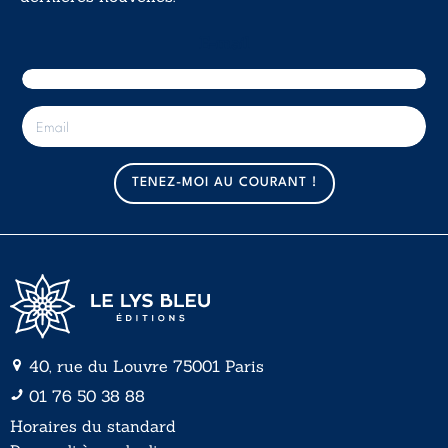
E-mail
E
-
m
a
TENEZ-MOI AU COURANT !
i
l
*
40, rue du Louvre 75001 Paris
01 76 50 38 88
Horaires du standard