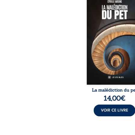
Dans la ville imagina
Makossa, un lieu où la r
se confond avec le surréa
un homme débarque en 
d’un Eden idéal. Cependa
qu’il découvre est bie
sombre : un monde chao
peuplé de corps difform
bruits assourdissants
scènes grotesques, 
violence et la folie s’em
de tout. Comme la danse
musique Makossa, ce mon
La malédiction du p
14,00
€
VOIR CE LIVRE