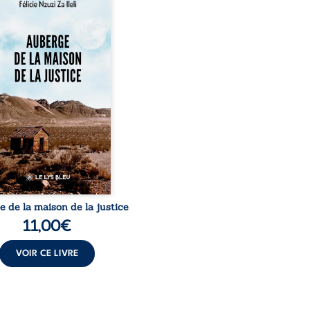
rge de la maison de la
tice est un récit-
ignage consacré au
urs exemplaire de Mbala
Nkuaku Lema Félix.
strat intègre, fervent
seur des droits humains
de l’indépendance
aire, il voit sa carrière de
e-quatre ans brutalement
ée par une révocation
raire en 2009, plongeant
e dans un chaos matériel
et moral. À ...
 de la maison de la justice
11,00
€
VOIR CE LIVRE