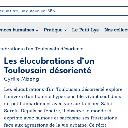
Nouvell
Poésie
Romance
Jeunesse
ences humaines
Pratique
Le Petit Lys
Nos collec
Théâtre
Érotique
Historique
Régional
cubrations d’un Toulousain désorienté
Les élucubrations d’un
Toulousain désorienté
Cyrille Mbeng
Les élucubrations d’un Toulousain désorienté
explore
l’univers d’un homme hypersensible vivant seul dans
un petit appartement avec vue sur la place Saint-
Sernin. Depuis sa fenêtre, il observe le monde et
exprime avec humour et sarcasme ses frustrations
face aux agressions de la vie urbaine. Ce récit