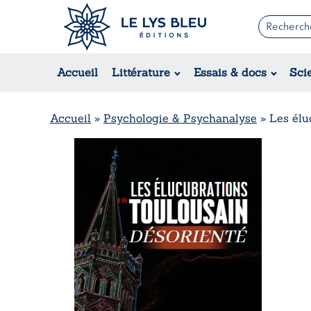
Romans
Contemporain
Accueil
Littérature
Essais & docs
Sci
Suspense / Thriller / Policier
Fantastique
Science-fiction
Accueil
»
Psychologie & Psychanalyse
»
Les élu