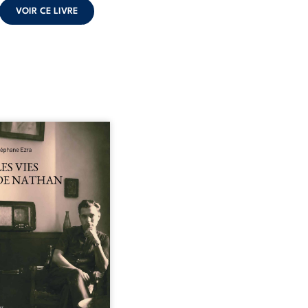
VOIR CE LIVRE
vies de Nathan est un
il de poésie né en trois
, au printemps 2026. Pour
emière fois, Stéphane Ezra,
um, a pu communiquer
son père, disparu depuis
de vingt ans et qu’il n’a
s connu. De ce dialogue
elà la mort naissent des
s qui retracent une vie
uée par la Seconde
e mondiale, une identité
juive brisée, la guerre ...