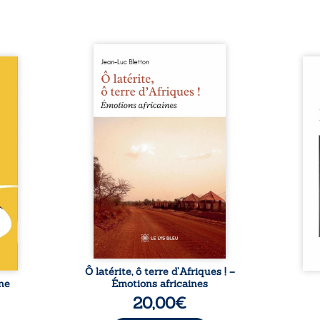
Ô latérite, ô terre d’Afriques !
le du
est un hommage poétique et
Nina
ce de
authentique aux paysages, aux
renc
rentes
rencontres et aux émotions
presq
abli :
brutes d’un continent en
aimés
or est
reconstruction, entre
que 
 d’un
traditions et modernité. Des
suff
 vite,
souvenirs intimes – la pluie à
exis
médias
Namoungou, le baobab de
par le
sforme
Zagtouli – aux portraits
silen
figure
marquants – Thomas Sankara,
Nina
estie,
Hamadoun Dicko, le Vieux
fragi
ission
Biokou – l’auteur partage des
préc
, sous
instantanés ...
naiss
 de ...
Ô latérite, ô terre d’Afriques ! –
ne
Émotions africaines
20,00
€