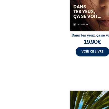
certitudes et fait naître 
des émotions long
refoulées. Des années
tard, alors qu’elle s’apprêt
Dans tes yeux, ça se vo
19,90
€
VOIR CE LIVRE
Au réveil, Pierre, jeune re
découvre qu’il est deve
séduisante femme métis
trente ans. À peine a