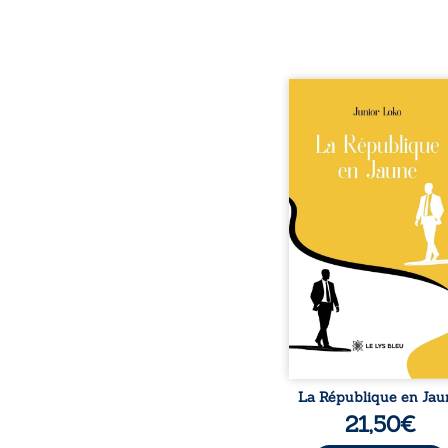
En République Fédéra
Congo, la naissan
jumeaux de races diffé
bouleverse l’ordre ét
Senior est Noir et Juni
Blanc, bien que nés
couple de Noirs. Très
l’événement attire les 
internationaux et tran
le bébé blanc en une 
emblématique sacrée, inv
selon certains, d’une m
salvatrice. Cependant
couvert
La République en Jau
21,50
€