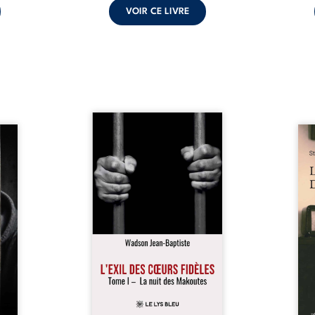
VOIR CE LIVRE
« Une nuit suffit parfois pour
moi ?
briser une famille… mais
Les 
auteur
certaines fidélités traversent
recue
choix,
les années. » Haïti, sous la
jours
ve de
dictature des Duvalier. La peur
la pr
évoile
s’étend jusque dans les
médi
ui lui
villages les plus reculés. À
avec 
oncer.
Bainet, Jean-Joël Joli mène une
plus 
toire
existence paisible avec sa
jamai
gnage
famille. Chef de section
par-d
n, la
respecté, il refuse pourtant de
poème
nce et
fermer les yeux sur l’injustice.
marq
e se
Mais, dans un ...
Guerr
é les
age ...