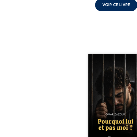
VOIR CE LIVRE
Pourquoi lui et pas 
raconte le parcours de l’
marqué par les mauvais 
la chute et l’épreu
l’enfermement. Mais il d
également les espoirs q
ont permis de ne pas ren
Au-delà d’une his
personnelle, ce témoi
interroge le desti
responsabilité, la résilie
la possibilité d
reconstruire malgr
obstacles. Un ouvr