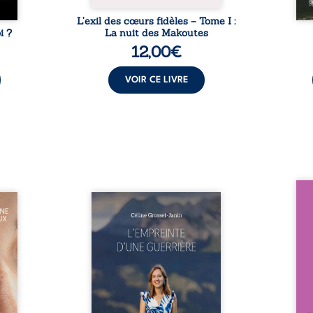
L’exil des cœurs fidèles – Tome I :
i ?
La nuit des Makoutes
12,00
€
VOIR CE LIVRE
Nous 
eine à
Que reste-t-il de l’enfance
ans
ns la
lorsque la maladie impose ses
patri
dité,
propres règles ? L’empreinte
La fa
r du
d’une guerrière livre, sans
seule
vec le
détour, le récit d’un quotidien
auto
rente,
bouleversé par la maladie
Firmi
ement
chronique, l’errance médicale
redou
contre
et de longues hospitalisations.
enc
e ses
L’auteure y raconte ce que les
Eust