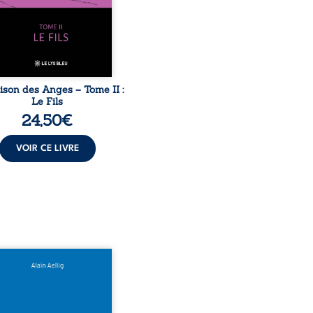
iale, mais aussi la toute-
ance de Gauthier. Mais
ent dompter cet enfant
avant qu’il ...
ison des Anges – Tome II :
Le Fils
24,50
€
VOIR CE LIVRE
 le naufrage n’avait pas
té tous ses secrets ? À
du Titanic, lors du voyage
ural en 1912, un meurtre
ommis. Le drame disparaît