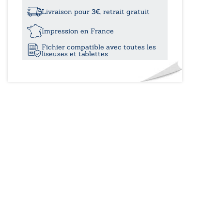
élucubrations
d’un
Livraison pour 3€, retrait gratuit
Toulousain
désorienté
Impression en France
Fichier compatible avec toutes les
liseuses et tablettes