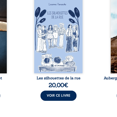
ire de
Les silhouettes de la rue
Aube
éalité
donne la parole à six
jus
lisme,
personnages ordinaires,
témo
quête
traversés par des pensées, des
parco
nt, ce
émotions et des silences qui
Zi 
n plus
pourraient appartenir à
Magi
tique,
chacun de nous. À travers
défen
es, de
leurs parcours, ce roman invite
et 
 et de
à porter un regard différent
judici
où la
sur celles et ceux qui nous
trent
parent
entourent, à deviner ce qui se
bris
 et la
cache derrière les apparences
arbit
de ...
et à s’ouvrir au fourmillement
sa vi
sensible de notre ...
et
Les silhouettes de la rue
Auberge
20,00
€
VOIR CE LIVRE