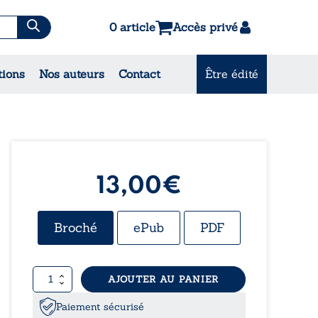
0 article
Accès privé
es & Contes
tions
Nos auteurs
Contact
Être édité
CONSULTEZ NOS
MEILLEURES VENTES
13,00
€
Broché
ePub
PDF
quantité
AJOUTER AU PANIER
de
Les
Paiement sécurisé