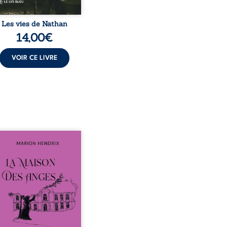
Les vies de Nathan
14,00
€
VOIR CE LIVRE
sommes en 1979, soit 15
 après le décès du
arche Anatole-Eustache.
mille devra affronter non
ment un inconnu qui rôde
ur du domaine et dont
n, le fidèle majordome,
te les visites, le passé
ombrant d’Anatole-
ache, la malédiction