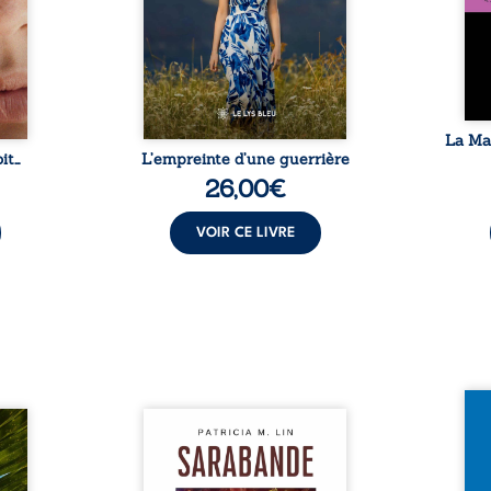
en elle
dossiers médicaux taisent : la
famil
temps
peur, l’isolement, l’épuisement
puiss
 plus
et le sentiment de ne pas ...
comm
e à ...
La Ma
it…
L’empreinte d’une guerrière
26,00
€
VOIR CE LIVRE
Et si
traité,
Aux chants crépitants de l’été,
empor
nu une
Sous le silence ouaté de la
bord 
sée de
neige en hiver, Au cours de
inaug
-t-il
nuits pâles, Dans la clarté
est c