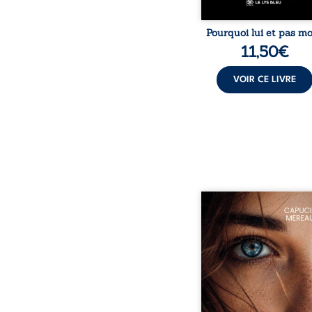
Pourquoi lui et pas mo
11,50
€
VOIR CE LIVRE
À seize ans, Violette p
trouver sa place da
société. Entre timi
moqueries et peu
jugement, elle avance a
sentiment d’être diffé
sans comprendre plein
ce qui l’habite. Sa ren
avec Louise boulevers