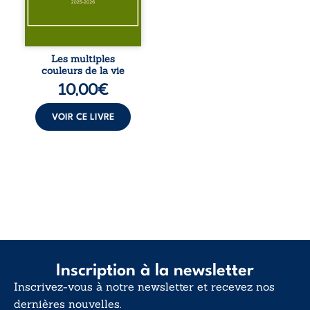
pour en retrouver
le sens profond.
Entre souvenirs,
blessures et
désillusions, Les
Les multiples
multiples couleurs
couleurs de la vie
de la vie explore la
10,00
€
force des liens, le
poids des non-dits
et la ...
VOIR CE LIVRE
Inscription à la newsletter
Inscrivez-vous à notre newsletter et recevez nos
dernières nouvelles.