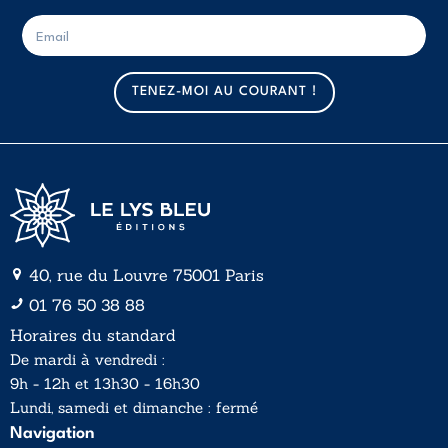
E
E
-
-
m
m
a
a
TENEZ-MOI AU COURANT !
i
i
l
l
*
40, rue du Louvre 75001 Paris
01 76 50 38 88
Horaires du standard
De mardi à vendredi :
9h - 12h et 13h30 - 16h30
Lundi, samedi et dimanche : fermé
Navigation