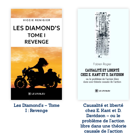
Revenge est à la
Sommes-nous
tête des
vraiment libres si
Diamond’s, un clan
chacun de nos
de motards aussi
actes s’inscrit
réputé et respecté
dans une chaîne
que redouté dans
de causes ? À
tout le pays. Rien
travers une
ne la prédestinait
confrontation
à cette vie, mais
entre les pensées
les épreuves ont
d’Emmanuel Kant
forgé une femme
et de Donald
dure, inaccessible
Davidson, cet
et résolue à ne
essai explore les
jamais dévoiler
liens entre libre
ses faiblesses,
arbitre,
jusqu’à ce que le
déterminisme
mystérieux Juan
causal et
croise sa route.
responsabilité. De
Les Diamond’s – Tome
Causalité et liberté
Chef d’une famille
la volonté
I : Revenge
chez E. Kant et D.
de Nomads, Juan
kantienne au
Davidson – ou le
porte lui aussi le
monisme anomal
problème de l’action
poids ...
de Davidson, il
libre dans une théorie
interroge la
causale de l’action
manière dont les