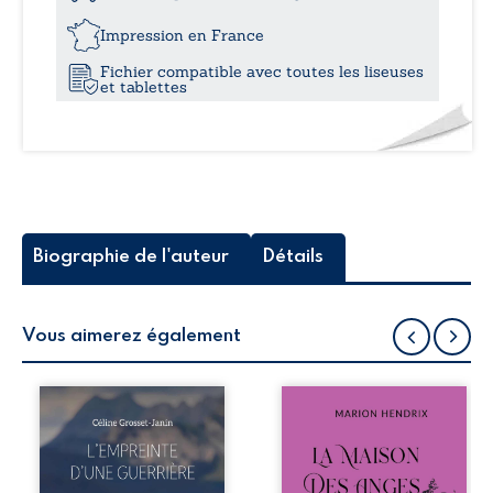
23,
Impression en France
Fichier compatible avec toutes les liseuses
et tablettes
Biographie de l'auteur
Détails
Vous aimerez également
Que reste-t-il de
Nous sommes en
l’enfance lorsque
1979, soit 15 ans
la maladie impose
après le décès du
ses propres règles
patriarche
? L’empreinte
Anatole-Eustache.