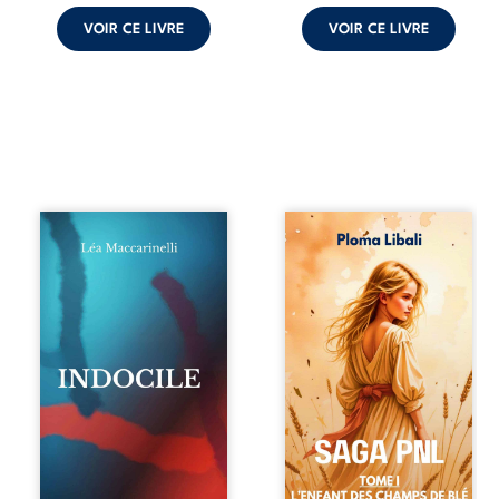
VOIR CE LIVRE
VOIR CE LIVRE
Quatre parties.
Autrefois, les
Quatre refus.
champs d’Atlantis
Quatre visages
vibraient sous le
d’une existence en
vent et les enfants
friction. Entre les
couraient dans les
silences qu’on ne
blés. Puis la
déchiffre pas, les
couronne plia le
amours qu’on
genou, livrant son
dérange, les corps
peuple à l’ombre
qu’on administre
d’Ivorny. À Atove,
et les liens qu’on
Luwel aurait pu
sabote, cet
disparaître dans
ouvrage parle à
les ruines de son
celles et ceux qui
destin ; pourtant,