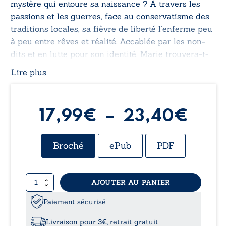
mystère qui entoure sa naissance ? À travers les
passions et les guerres, face au conservatisme des
traditions locales, sa fièvre de liberté l’enferme peu
à peu entre rêves et réalité. Accablée par les non-
dits et en lutte pour son identité, Marie trouvera-t-
elle la force de se libérer d’un univers qui l’oppresse
Lire plus
?
Pla
17,99
€
–
23,40
€
de
Broché
ePub
PDF
prix 
quantité
AJOUTER AU PANIER
17,9
de
L’enfermée
Paiement sécurisé
à
des
Glénan
Livraison pour 3€, retrait gratuit