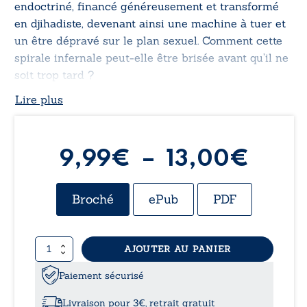
endoctriné, financé généreusement et transformé
en djihadiste, devenant ainsi une machine à tuer et
un être dépravé sur le plan sexuel. Comment cette
spirale infernale peut-elle être brisée avant qu’il ne
soit trop tard ?
Lire plus
Plag
9,99
€
–
13,00
€
de
Broché
ePub
PDF
prix :
quantité
AJOUTER AU PANIER
9,99
de
Laïdi
Paiement sécurisé
à
:
stupre,
Livraison pour 3€, retrait gratuit