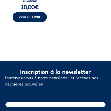
Indocile
langue nue. Une
18,00
€
insurrection
calme. Une
déclaration
VOIR CE LIVRE
d’existence pour ...
Inscription à la newsletter
Inscrivez-vous à notre newsletter et recevez nos
dernières nouvelles.
E-mail