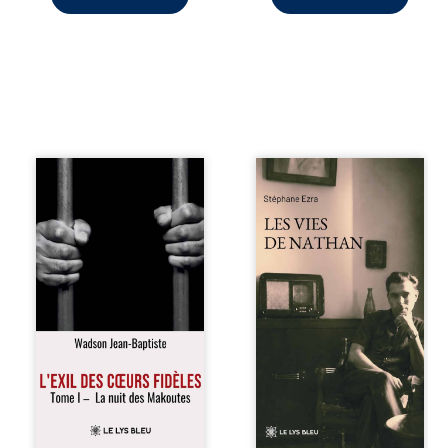
« Une nuit suffit
Les vies de
parfois pour briser
Nathan est un
une famille… mais
recueil de poésie
certaines fidélités
né en trois jours,
traversent les
au printemps
années. » Haïti,
2026. Pour la
sous la dictature
première fois,
des Duvalier. La
Stéphane Ezra,
peur s’étend
médium, a pu
jusque dans les
communiquer
villages les plus
avec son père,
reculés. À Bainet,
disparu depuis
Jean-Joël Joli
plus de vingt ans
mène une
et qu’il n’a jamais
existence paisible
connu. De ce
avec sa famille.
dialogue par-delà