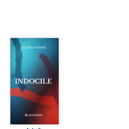
Quatre parties.
Quatre refus.
Quatre visages
d’une existence en
friction. Entre les
silences qu’on ne
déchiffre pas, les
amours qu’on
dérange, les corps
qu’on administre
et les liens qu’on
sabote, cet
ouvrage parle à
celles et ceux qui
vivent trop fort,
trop vrai, trop tôt.
Indocile est une
traversée. Une