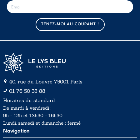
E
-
m
a
TENEZ-MOI AU COURANT !
i
l
*
40, rue du Louvre 75001 Paris
01 76 50 38 88
Horaires du standard
De mardi à vendredi :
9h - 12h et 13h30 - 16h30
Lundi, samedi et dimanche : fermé
Navigation