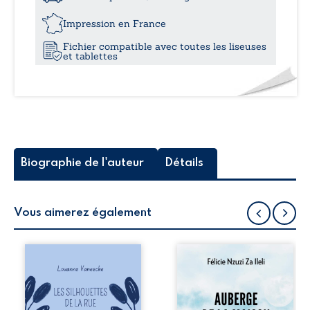
lucre
13,0
et
Impression en France
djihadisme
Fichier compatible avec toutes les liseuses
-
et tablettes
Un
voyage
au
bout
de
l’imposture
Biographie de l'auteur
Détails
Vous aimerez également
Les silhouettes de
Auberge de la
la rue donne la
maison de la
parole à six
justice est un
personnages
récit-témoignage
ordinaires,
consacré au