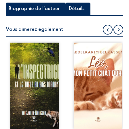
Biographie de l'auteur
Détails
Vous aimerez également
Une inspectrice
Âgé de cinq jours,
de police est
Léo, le dernier à
confrontée à une
être adopté, a été
série de meurtres
récupéré sur un
énigmatiques
toit. Sa mère
dans les environs
l’ayant abandonné,
de Saint-Étienne-
son histoire est
du-Rouvray. Les
une succession de
circonstances
surprises. Elle
réelles restent
s’entremêle avec
obscures. Sur les
celle des autres
lieux du crime, elle
chats de la
découvre des
maison. Sa vie
indices confus qui
relève d’un
ne permettent pas
véritable miracle.
réellement de
Découvrez-la !
dresser le profil