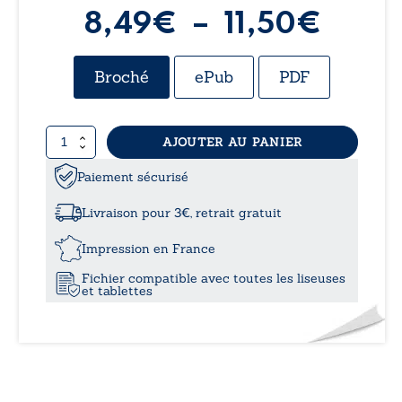
Plag
8,49
€
–
11,50
€
de
Broché
ePub
PDF
prix :
quantité
AJOUTER AU PANIER
8,49
de
La
Paiement sécurisé
à
sagesse
des
Livraison pour 3€, retrait gratuit
chats
11,50
Impression en France
Fichier compatible avec toutes les liseuses
et tablettes