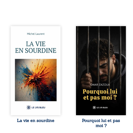
Nina et Pierre se
Pourquoi lui et pas
sont rencontrés
moi ? raconte le
très jeunes,
parcours de
presque par
l’auteur marqué
hasard, et se sont
par les mauvais
aimés simplement,
choix, la chute et
persuadés que la
l’épreuve de
présence de
l’enfermement.
l’autre suffirait. Ils
Mais il dévoile
mènent une
également les
existence
espoirs qui lui ont
modeste, rythmée
permis de ne pas
par le travail, la
renoncer. Au-delà
fatigue et les
d’une histoire
silences. La mort
personnelle, ce
de la mère de
témoignage
Nina, chez qui ils
interroge le destin,
vivent, fragilise un
la responsabilité,
La vie en sourdine
Pourquoi lui et pas
équilibre déjà
la résilience et la
moi ?
précaire. Puis
possibilité de se