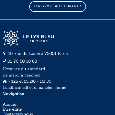
a
TENEZ-MOI AU COURANT !
i
l
*
40, rue du Louvre 75001 Paris
01 76 50 38 88
Horaires du standard
De mardi à vendredi :
9h - 12h et 13h30 - 16h30
Lundi, samedi et dimanche : fermé
Navigation
Accueil
Être édité
Contactez-nous