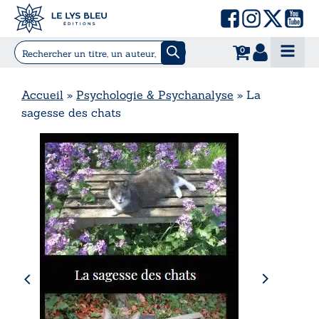
0
Accueil
»
Psychologie & Psychanalyse
»
La
sagesse des chats