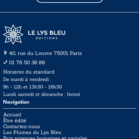
l
l
*
40, rue du Louvre 75001 Paris
01 76 50 38 88
Horaires du standard
De mardi à vendredi :
9h - 12h et 13h30 - 16h30
Lundi, samedi et dimanche : fermé
Navigation
Accueil
Être édité
Contactez-nous
Les Plumes du Lys Bleu
Prix sciences humaines et sociales