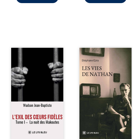
« Une nuit suffit
Les vies de
parfois pour briser
Nathan est un
une famille… mais
recueil de poésie
certaines fidélités
né en trois jours,
traversent les
au printemps
années. » Haïti,
2026. Pour la
sous la dictature
première fois,
des Duvalier. La
Stéphane Ezra,
peur s’étend
médium, a pu
jusque dans les
communiquer
villages les plus
avec son père,
reculés. À Bainet,
disparu depuis
Jean-Joël Joli
plus de vingt ans
mène une
et qu’il n’a jamais
existence paisible
connu. De ce
avec sa famille.
dialogue par-delà
Chef de section
la mort naissent