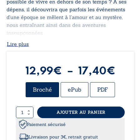
possible de vivre en dehors de son temps ? À ses
dépens, il découvrira que parfois les événements
d’une époque se mêlent à l’amour et au mystère,
nous entraînant ainsi dans des aventures
insoupçonnées.
Lire plus
Plag
12,99
€
–
17,40
€
de
Broché
ePub
PDF
prix 
quantité
AJOUTER AU PANIER
12,9
de
Hors
Paiement sécurisé
à
connexion
-
Livraison pour 3€, retrait gratuit