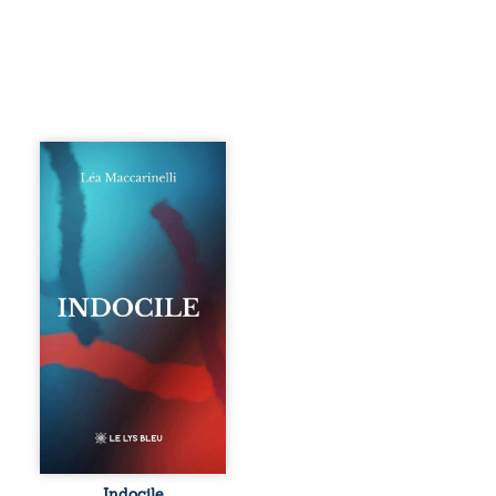
Quatre parties.
Quatre refus.
Quatre visages
d’une existence en
friction. Entre les
silences qu’on ne
déchiffre pas, les
amours qu’on
dérange, les corps
qu’on administre
et les liens qu’on
sabote, cet
ouvrage parle à
celles et ceux qui
vivent trop fort,
trop vrai, trop tôt.
Indocile est une
traversée. Une
Indocile