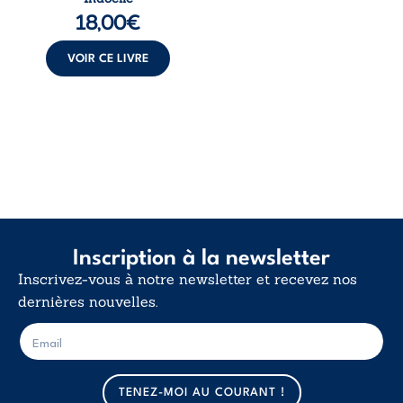
langue nue. Une
18,00
€
insurrection
calme. Une
déclaration
VOIR CE LIVRE
d’existence pour ...
Inscription à la newsletter
Inscrivez-vous à notre newsletter et recevez nos
dernières nouvelles.
E
E
-
-
m
m
a
a
TENEZ-MOI AU COURANT !
i
i