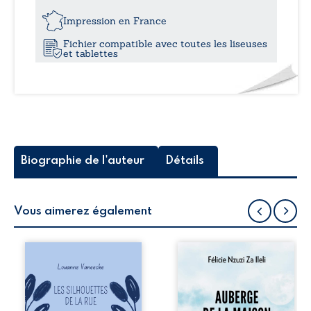
Vol
17,4
I
Impression en France
-
Fichier compatible avec toutes les liseuses
En
et tablettes
mode
avion
Biographie de l'auteur
Détails
Vous aimerez également
Les silhouettes de
Auberge de la
la rue donne la
maison de la
parole à six
justice est un
personnages
récit-témoignage
ordinaires,
consacré au