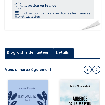
12,0
la
Impression en France
raison
Fichier compatible avec toutes les liseuses
et tablettes
Biographie de l'auteur
Détails
Vous aimerez également
Les silhouettes de
Auberge de la
la rue donne la
maison de la
parole à six
justice est un
personnages
récit-témoignage
ordinaires,
consacré au