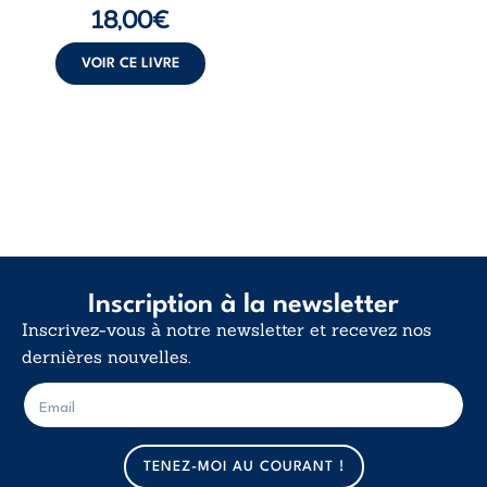
langue nue. Une
18,00
€
insurrection
calme. Une
déclaration
VOIR CE LIVRE
d’existence pour ...
Inscription à la newsletter
Inscrivez-vous à notre newsletter et recevez nos
dernières nouvelles.
E
E
-
-
m
m
a
a
TENEZ-MOI AU COURANT !
i
i