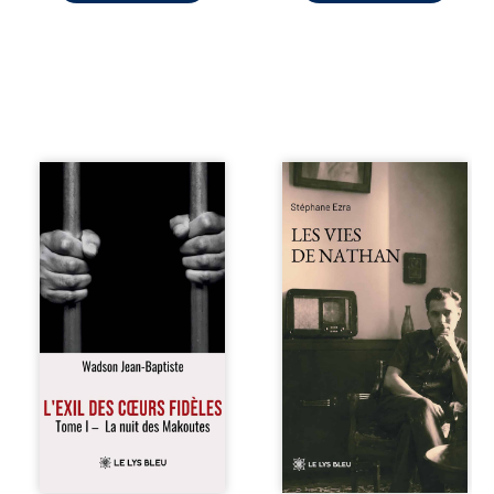
« Une nuit suffit
Les vies de
parfois pour briser
Nathan est un
une famille… mais
recueil de poésie
certaines fidélités
né en trois jours,
traversent les
au printemps
années. » Haïti,
2026. Pour la
sous la dictature
première fois,
des Duvalier. La
Stéphane Ezra,
peur s’étend
médium, a pu
jusque dans les
communiquer
villages les plus
avec son père,
reculés. À Bainet,
disparu depuis
Jean-Joël Joli
plus de vingt ans
mène une
et qu’il n’a jamais
existence paisible
connu. De ce
avec sa famille.
dialogue par-delà
Chef de section
la mort naissent