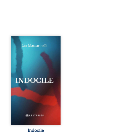
Quatre parties.
Quatre refus.
Quatre visages
d’une existence en
friction. Entre les
silences qu’on ne
déchiffre pas, les
amours qu’on
dérange, les corps
qu’on administre
et les liens qu’on
sabote, cet
ouvrage parle à
celles et ceux qui
vivent trop fort,
trop vrai, trop tôt.
Indocile est une
traversée. Une
Indocile