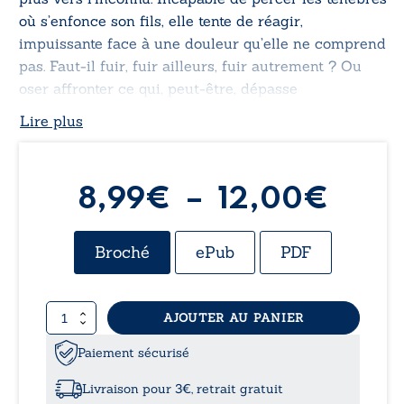
où s’enfonce son fils, elle tente de réagir,
impuissante face à une douleur qu’elle ne comprend
pas. Faut-il fuir, fuir ailleurs, fuir autrement ? Ou
oser affronter ce qui, peut-être, dépasse
l’entendement ?
Lire plus
Plag
8,99
€
–
12,00
€
de
Broché
ePub
PDF
prix :
quantité
AJOUTER AU PANIER
8,99
de
De
Paiement sécurisé
à
l’autre
côté
Livraison pour 3€, retrait gratuit
de