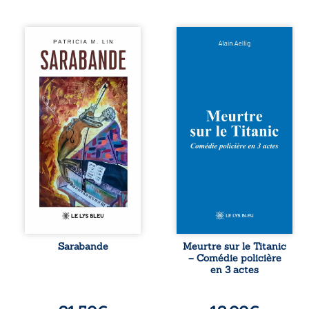
Aux chants
Et si le naufrage
crépitants de l’été,
n’avait pas
Sous le silence
emporté tous ses
ouaté de la neige
secrets ? À bord
en hiver, Au cours
du Titanic, lors du
de nuits pâles,
voyage inaugural
Dans la clarté
en 1912, un
bienveillante de la
meurtre est
lune, Rêves,
commis. Le drame
pensées, révoltes
disparaît avec le
et espoirs… Des
navire, englouti
mots s’assemblent,
dans les
colorés, rebelles
profondeurs de
aux règles de la
l’Atlantique. Sept
poésie, mais
décennies plus
chantant en
tard, la
rythme. Ils
découverte de
forment une
l’épave fait
Sarabande
Meurtre sur le Titanic
sarabande,
resurgir un secret
– Comédie policière
passionnée
que l’on croyait
en 3 actes
souvent, plus ...
perdu. Dans un
coffre mystérieux,
des indices