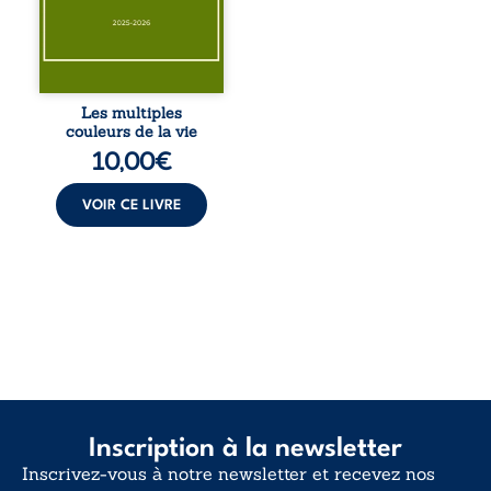
éclats des fêtes
pour en retrouver
le sens profond.
Entre souvenirs,
blessures et
désillusions, Les
Les multiples
multiples couleurs
couleurs de la vie
de la vie explore la
10,00
€
force des liens, le
poids des non-dits
et la ...
VOIR CE LIVRE
Inscription à la newsletter
Inscrivez-vous à notre newsletter et recevez nos