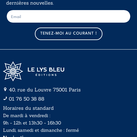
dernières nouvelles.
E
E
-
-
m
m
a
a
TENEZ-MOI AU COURANT !
i
i
l
l
*
40, rue du Louvre 75001 Paris
01 76 50 38 88
Horaires du standard
De mardi à vendredi :
9h - 12h et 13h30 - 16h30
Lundi, samedi et dimanche : fermé