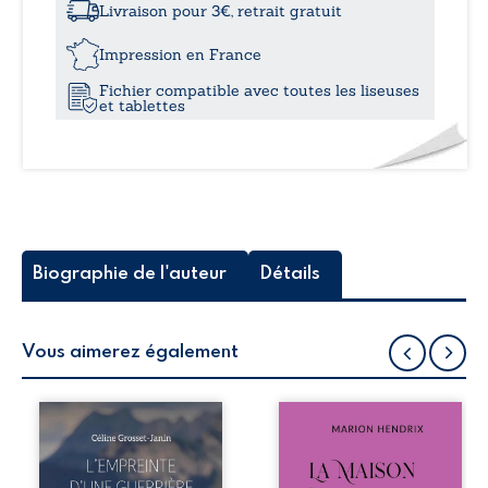
vie
Livraison pour 3€, retrait gratuit
!
12,0
Impression en France
Fichier compatible avec toutes les liseuses
et tablettes
Biographie de l'auteur
Détails
Vous aimerez également
Que reste-t-il de
Nous sommes en
l’enfance lorsque
1979, soit 15 ans
la maladie impose
après le décès du
ses propres règles
patriarche