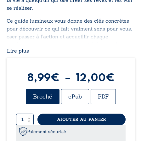
se réaliser.
Ce guide lumineux vous donne des clés concrètes
pour découvrir ce qui fait vraiment sens pour vous,
oser passer à l’action et accueillir chaque
expérience comme une opportunité de grandir.
Lire plus
Catherine vous accompagne dans cette
transformation afin que vous puissiez, vous aussi,
quitter une vie connue, mais inconfortable pour une
existence authentique, rayonnante et pleine de sens.
Plag
8,99
€
–
12,00
€
de
Broché
ePub
PDF
prix :
quantité
AJOUTER AU PANIER
8,99
de
Ose
Paiement sécurisé
à
ta