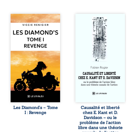
Revenge est à la
Sommes-nous
tête des
vraiment libres si
Diamond’s, un clan
chacun de nos
de motards aussi
actes s’inscrit
réputé et respecté
dans une chaîne
que redouté dans
de causes ? À
tout le pays. Rien
travers une
ne la prédestinait
confrontation
à cette vie, mais
entre les pensées
les épreuves ont
d’Emmanuel Kant
forgé une femme
et de Donald
dure, inaccessible
Davidson, cet
et résolue à ne
essai explore les
jamais dévoiler
liens entre libre
ses faiblesses,
arbitre,
jusqu’à ce que le
déterminisme
mystérieux Juan
causal et
croise sa route.
responsabilité. De
Les Diamond’s – Tome
Causalité et liberté
Chef d’une famille
la volonté
I : Revenge
chez E. Kant et D.
de Nomads, Juan
kantienne au
Davidson – ou le
porte lui aussi le
monisme anomal
problème de l’action
poids ...
de Davidson, il
libre dans une théorie
interroge la