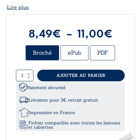
Lire plus
Plag
8,49
€
–
11,00
€
de
Broché
ePub
PDF
prix :
quantité
AJOUTER AU PANIER
8,49
de
Origines
Paiement sécurisé
à
-
Tome
Livraison pour 3€, retrait gratuit
II:
11,0
L’immense
Impression en France
suite
Fichier compatible avec toutes les liseuses
d’un
et tablettes
tout
petit