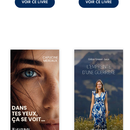
VOIR CE LIVRE
VOIR CE LIVRE
À seize ans,
Que reste-t-il de
Violette peine à
l’enfance lorsque
trouver sa place
la maladie impose
dans la société.
ses propres règles
Entre timidité,
? L’empreinte
moqueries et peur
d’une guerrière
du jugement, elle
livre, sans détour,
avance avec le
le récit d’un
sentiment d’être
quotidien
différente, sans
bouleversé par la
comprendre
maladie
pleinement ce qui
chronique,
l’habite. Sa
l’errance médicale
rencontre avec
et de longues
Louise bouleverse
hospitalisations.
ses certitudes et
L’auteure y