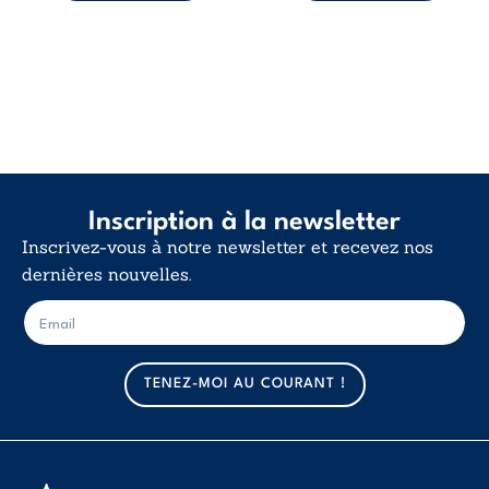
Inscription à la newsletter
Inscrivez-vous à notre newsletter et recevez nos
dernières nouvelles.
E
E
-
-
m
m
a
a
TENEZ-MOI AU COURANT !
i
i
l
l
*