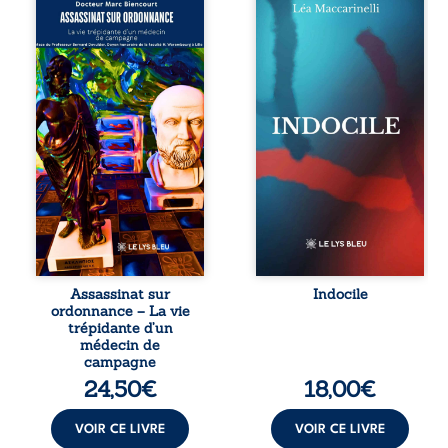
ordonnance – La
Quatre refus.
vie trépidante
Quatre visages
d’un médecin de
d’une existence en
campagne est la
friction. Entre les
réédition enrichie
silences qu’on ne
et actualisée du
déchiffre pas, les
témoignage du
amours qu’on
Docteur Marc
dérange, les corps
Biencourt, ancien
qu’on administre
médecin de
et les liens qu’on
famille, qui revient
sabote, cet
sur son parcours
ouvrage parle à
médical, syndical
celles et ceux qui
et ordinal. Depuis
vivent trop fort,
septembre 2013, il
trop vrai, trop tôt.
raconte le long
Indocile est une
combat qui l’a
traversée. Une
Assassinat sur
Indocile
conduit à être
langue nue. Une
ordonnance – La vie
écarté du corps
insurrection
trépidante d’un
médical, malgré
calme. Une
médecin de
une décision de
déclaration
campagne
première instance
d’existence pour ...
24,50
€
18,00
€
...
VOIR CE LIVRE
VOIR CE LIVRE