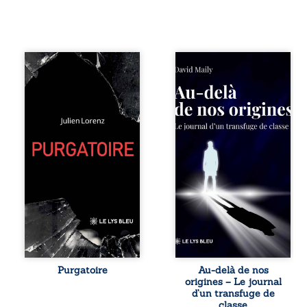
Vingt années
Né dans un milieu
d’écriture, de
populaire où la
blessures,
violence et les
d’émotions et de
fractures
pensées se
familiales tenaient
rencontrent dans
lieu de destin,
ce recueil
David a choisi la
profondément
rupture. Très tôt,
intime. Entre
l’école et les livres
nouvelles
deviennent ses
autobiographiques,
armes de survie, le
poèmes bruts,
moteur d’une
pamphlets et
lente ascension
réflexions
sociale. S’arracher
philosophiques,
à ses racines
chaque texte
exige pourtant un
ouvre une porte
prix invisible. Pris
sur l’existence. Ici,
entre deux
Purgatoire
Au-delà de nos
nul ordre imposé :
mondes, l’homme
origines – Le journal
chaque page peut
réalise que les
d’un transfuge de
être choisie au
succès
classe