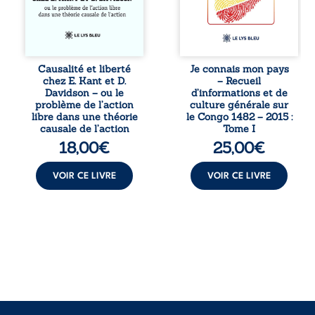
essai explore les
entend combattre
liens entre libre
l’ignorance, le
arbitre,
repli identitaire et
déterminisme
l’affaiblissement
causal et
du sentiment
responsabilité. De
patriotique.
Causalité et liberté
Je connais mon pays
la volonté
Accessible à tous,
chez E. Kant et D.
– Recueil
kantienne au
ce recueil offre
Davidson – ou le
d’informations et de
monisme anomal
des repères
problème de l’action
culture générale sur
de Davidson, il
essentiels pour
libre dans une théorie
le Congo 1482 – 2015 :
interroge la
mieux
causale de l’action
Tome I
manière dont les
comprendre le ...
18,00
€
25,00
€
intentions et les
croyances
peuvent ...
VOIR CE LIVRE
VOIR CE LIVRE