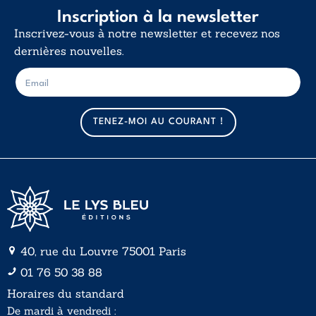
Inscription à la newsletter
Inscrivez-vous à notre newsletter et recevez nos
dernières nouvelles.
E
E
-
-
m
m
a
a
TENEZ-MOI AU COURANT !
i
i
l
l
*
40, rue du Louvre 75001 Paris
01 76 50 38 88
Horaires du standard
De mardi à vendredi :