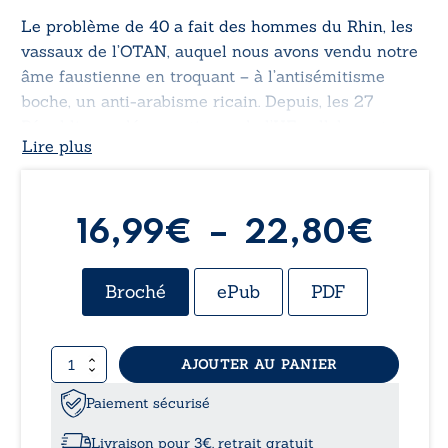
Le problème de 40 a fait des hommes du Rhin, les
vassaux de l’OTAN, auquel nous avons vendu notre
âme faustienne en troquant – à l’antisémitisme
boche, un anti-arabisme ricain. Depuis, les 27
Républiques démocratiques de l’UE collaborent avec
Lire plus
l’empire ricain.
27 colonies faisant de nous des esclaves dépourvus
d’identité nationale. »
Pla
16,99
€
–
22,80
€
de
Broché
ePub
PDF
prix 
quantité
AJOUTER AU PANIER
16,
de
Ma
Paiement sécurisé
à
3e
Guerre
Livraison pour 3€, retrait gratuit