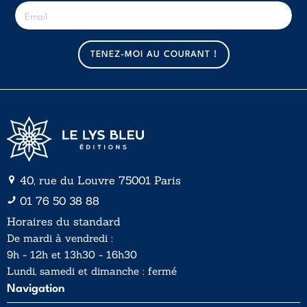
E
-
m
a
TENEZ-MOI AU COURANT !
i
l
*
40, rue du Louvre 75001 Paris
01 76 50 38 88
Horaires du standard
De mardi à vendredi :
9h - 12h et 13h30 - 16h30
Lundi, samedi et dimanche : fermé
Navigation