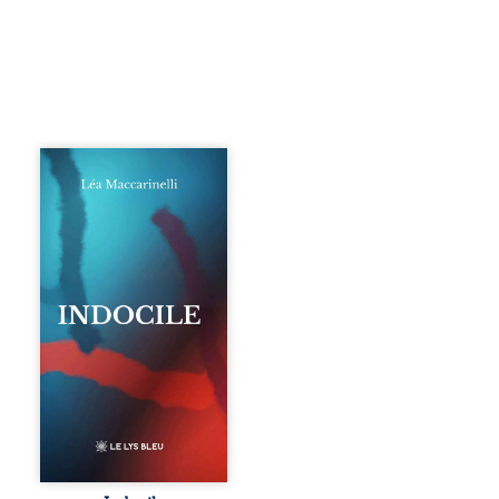
Quatre parties.
Quatre refus.
Quatre visages
d’une existence en
friction. Entre les
silences qu’on ne
déchiffre pas, les
amours qu’on
dérange, les corps
qu’on administre
et les liens qu’on
sabote, cet
ouvrage parle à
celles et ceux qui
vivent trop fort,
trop vrai, trop tôt.
Indocile est une
traversée. Une