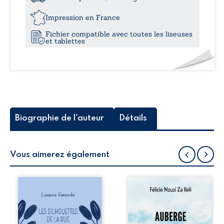
mondiale
22,
De
Impression en France
01
Fichier compatible avec toutes les liseuses
–
et tablettes
49
(Mémoire
d’un
cybersoldat)
Biographie de l'auteur
Détails
Vous aimerez également
Les silhouettes de
Auberge de la
la rue donne la
maison de la
parole à six
justice est un
personnages
récit-témoignage
ordinaires,
consacré au