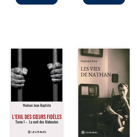
« Une nuit suffit
Les vies de
parfois pour briser
Nathan est un
une famille… mais
recueil de poésie
certaines fidélités
né en trois jours,
traversent les
au printemps
années. » Haïti,
2026. Pour la
sous la dictature
première fois,
des Duvalier. La
Stéphane Ezra,
peur s’étend
médium, a pu
jusque dans les
communiquer
villages les plus
avec son père,
reculés. À Bainet,
disparu depuis
Jean-Joël Joli
plus de vingt ans
mène une
et qu’il n’a jamais
existence paisible
connu. De ce
avec sa famille.
dialogue par-delà