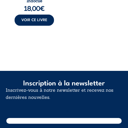
Indocile
langue nue. Une
18,00
€
insurrection
calme. Une
déclaration
VOIR CE LIVRE
d’existence pour ...
Inscription à la newsletter
Inscrivez-vous à notre newsletter et recevez nos
dernières nouvelles.
E-mail