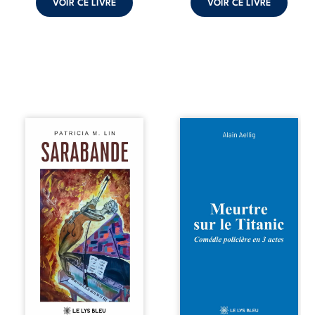
VOIR CE LIVRE
VOIR CE LIVRE
comment dompter
cet enfant avant
qu’il ...
Aux chants
Et si le naufrage
crépitants de l’été,
n’avait pas
Sous le silence
emporté tous ses
ouaté de la neige
secrets ? À bord
en hiver, Au cours
du Titanic, lors du
de nuits pâles,
voyage inaugural
Dans la clarté
en 1912, un
bienveillante de la
meurtre est
lune, Rêves,
commis. Le drame
pensées, révoltes
disparaît avec le
et espoirs… Des
navire, englouti
mots s’assemblent,
dans les
colorés, rebelles
profondeurs de
aux règles de la
l’Atlantique. Sept
poésie, mais
décennies plus
chantant en
tard, la