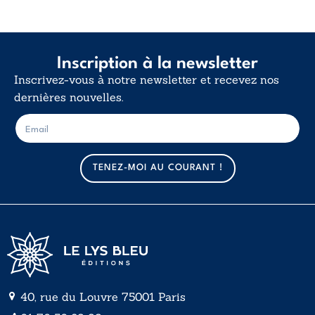
Inscription à la newsletter
Inscrivez-vous à notre newsletter et recevez nos
dernières nouvelles.
E
E
-
-
m
m
a
a
TENEZ-MOI AU COURANT !
i
i
l
l
*
40, rue du Louvre 75001 Paris