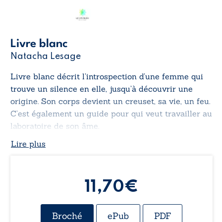
Livre blanc
Natacha Lesage
Livre blanc
décrit l’introspection d’une femme qui
trouve un silence en elle, jusqu’à découvrir une
origine. Son corps devient un creuset, sa vie, un feu.
C’est également un guide pour qui veut travailler au
laboratoire de son âme.
Lire plus
11,70
€
Broché
ePub
PDF