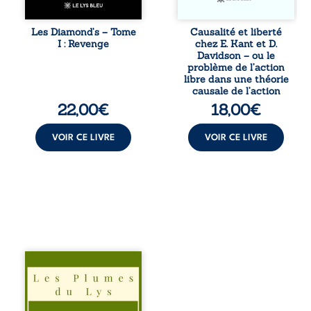
jusqu’à ce que le
déterminisme
mystérieux Juan
causal et
croise sa route.
responsabilité. De
Les Diamond’s – Tome
Causalité et liberté
Chef d’une famille
la volonté
I : Revenge
chez E. Kant et D.
de Nomads, Juan
kantienne au
Davidson – ou le
porte lui aussi le
monisme anomal
problème de l’action
poids ...
de Davidson, il
libre dans une théorie
interroge la
causale de l’action
manière dont les
22,00
€
18,00
€
intentions et les
croyances
peuvent ...
VOIR CE LIVRE
VOIR CE LIVRE
Trois récits, trois
existences saisies
à l’instant où tout
bascule. Une