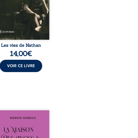
s qui retracent une vie
uée par la Seconde
e mondiale, une identité
juive brisée, la guerre ...
Les vies de Nathan
14,00
€
VOIR CE LIVRE
sommes en 1979, soit 15
 après le décès du
arche Anatole-Eustache.
mille devra affronter non
ment un inconnu qui rôde