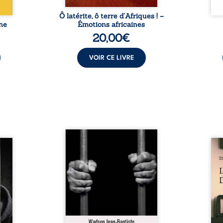
Ô latérite, ô terre d’Afriques ! –
ne
Émotions africaines
20,00
€
VOIR CE LIVRE
« Une nuit suffit parfois pour
moi ?
briser une famille… mais
Les 
auteur
certaines fidélités traversent
recue
choix,
les années. » Haïti, sous la
jours
ve de
dictature des Duvalier. La peur
la pr
évoile
s’étend jusque dans les
médi
ui lui
villages les plus reculés. À
avec 
oncer.
Bainet, Jean-Joël Joli mène une
plus 
toire
existence paisible avec sa
jamai
gnage
famille. Chef de section
par-d