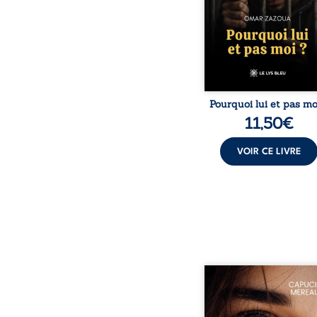
interroge le desti
responsabilité, la résilie
la possibilité d
reconstruire malgr
obstacles. Un ouvr
Pourquoi lui et pas mo
11,50
€
VOIR CE LIVRE
À seize ans, Violette p
trouver sa place da
société. Entre timi
moqueries et peu