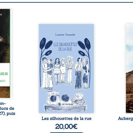
ches
chives
encés,
sse un
Les silhouettes de la rue
Aube
n des
donne la parole à six
jus
nches
personnages ordinaires,
témo
rbon-
traversés par des pensées, des
parco
oit en
émotions et des silences qui
Zi 
dique.
pourraient appartenir à
Magi
chacun de nous. À travers
défen
leurs parcours, ce roman invite
et 
à porter un regard différent
judici
sur celles et ceux qui nous
trent
entourent, à deviner ce qui se
bris
cache derrière les apparences
arbit
et à s’ouvrir au fourmillement
sa vi
sensible de notre ...
on-
ducs de
7), puis
Les silhouettes de la rue
Auberge
20,00
€