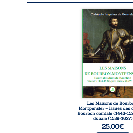
Grâce aux recher
effectuées dans des ar
et des documents référ
ce second ouvrage dre
portrait de chacu
membres des deux bra
de la Maison de Bou
Montpensier, que ce s
généalogie ou en héral
Les Maisons de Bourb
Montpensier – Issues des 
Bourbon comtale (1443-152
ducale (1539-1627)
25,00
€