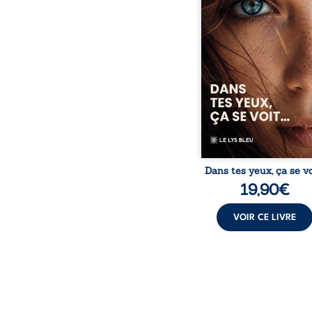
jugement, elle avance a
sentiment d’être diffé
sans comprendre plein
ce qui l’habite. Sa ren
avec Louise boulevers
certitudes et fait naître 
des émotions long
refoulées. Des années
tard, alors qu’elle s’apprêt
Dans tes yeux, ça se vo
19,90
€
VOIR CE LIVRE