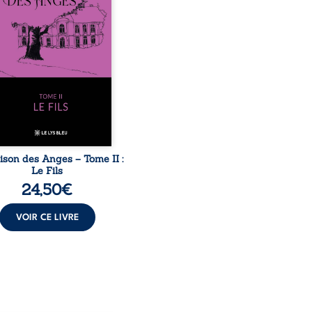
ur du domaine et dont
n, le fidèle majordome,
te les visites, le passé
ombrant d’Anatole-
ache, la malédiction
iale, mais aussi la toute-
ance de Gauthier. Mais
ent dompter cet enfant
avant qu’il ...
ison des Anges – Tome II :
Le Fils
24,50
€
VOIR CE LIVRE