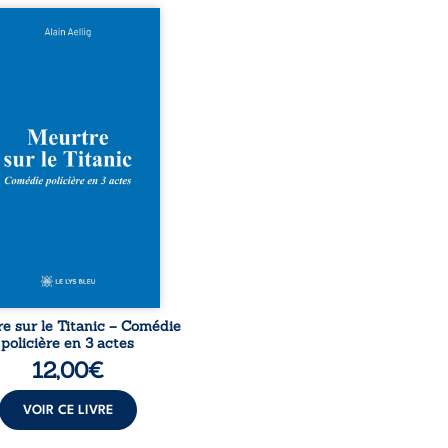
 le naufrage n’avait pas
té tous ses secrets ? À
du Titanic, lors du voyage
ural en 1912, un meurtre
ommis. Le drame disparaît
le navire, englouti dans
rofondeurs de l’Atlantique.
décennies plus tard, la
uverte de l’épave fait
gir un secret que l’on
it perdu. Dans un coffre
rieux, des indices oubliés
...
e sur le Titanic – Comédie
policière en 3 actes
12,00
€
VOIR CE LIVRE