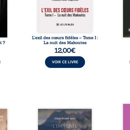
n, la
respecté, il refuse pourtant de
poème
nce et
fermer les yeux sur l’injustice.
marq
e se
Mais, dans un ...
Guerr
é les
age ...
L’exil des cœurs fidèles – Tome I :
i ?
La nuit des Makoutes
12,00
€
VOIR CE LIVRE
Nous 
eine à
Que reste-t-il de l’enfance
ans
ns la
lorsque la maladie impose ses
patri
dité,
propres règles ? L’empreinte
La fa
r du
d’une guerrière livre, sans
seule