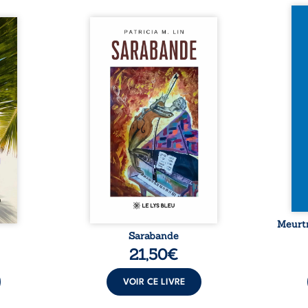
Et si
traité,
Aux chants crépitants de l’été,
empor
nu une
Sous le silence ouaté de la
bord 
sée de
neige en hiver, Au cours de
inaug
-t-il
nuits pâles, Dans la clarté
est c
er ce
bienveillante de la lune, Rêves,
avec 
surgit
pensées, révoltes et espoirs…
les p
ciller
Des mots s’assemblent, colorés,
Sept 
 Entre
rebelles aux règles de la
déco
diate,
poésie, mais chantant en
resur
qu’un
rythme. Ils forment une
croya
planer
sarabande, passionnée souvent,
mysté
taient
plus ...
 et ...
Meurtr
Sarabande
21,50
€
VOIR CE LIVRE