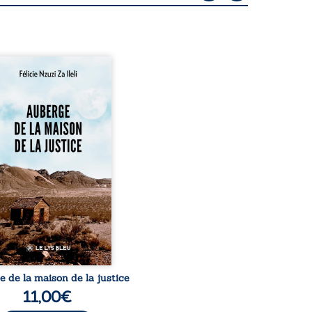
rge de la maison de la
tice est un récit-
ignage consacré au
urs exemplaire de Mbala
Nkuaku Lema Félix.
strat intègre, fervent
seur des droits humains
de l’indépendance
aire, il voit sa carrière de
e-quatre ans brutalement
ée par une révocation
raire en 2009, plongeant
e dans un chaos matériel
et moral. À ...
 de la maison de la justice
11,00
€