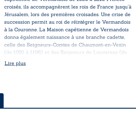
croisés, ils accompagnèrent les rois de France jusqu’à
Jérusalem, lors des premières croisades. Une crise de
succession permit au roi de réintégrer le Vermandois
à la Couronne. La Maison capétienne de Vermandois
donna également naissance à une branche cadette,
celle des Seigneurs-Comtes de Chaumont-en-Vexin
(de 1091 à 1196) et des Seigneurs de Louversay (de
1091 à 1266).
Lire plus