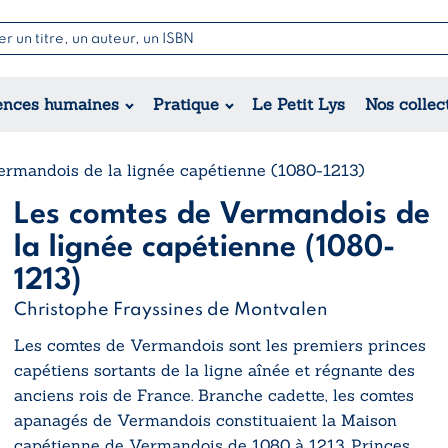
Nouvell
Poésie
Romance
Jeunesse
ences humaines
Pratique
Le Petit Lys
Nos collec
Théâtre
Érotique
Historique
Régional
ermandois de la lignée capétienne (1080-1213)
Les comtes de Vermandois de
la lignée capétienne (1080-
1213)
Christophe Frayssines de Montvalen
Les comtes de Vermandois sont les premiers princes
capétiens sortants de la ligne aînée et régnante des
anciens rois de France. Branche cadette, les comtes
apanagés de Vermandois constituaient la Maison
capétienne de Vermandois de 1080 à 1213. Princes