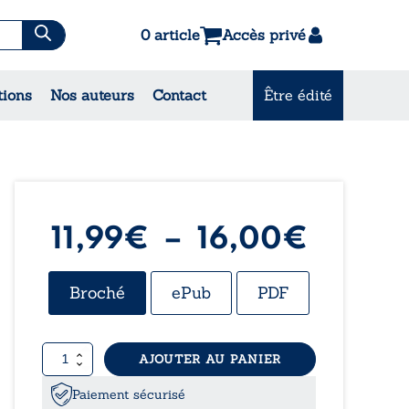
0 article
Accès privé
es & Contes
tions
Nos auteurs
Contact
Être édité
CONSULTEZ NOS
MEILLEURES VENTES
Plage
11,99
€
–
16,00
€
de
Broché
ePub
PDF
prix :
quantité
AJOUTER AU PANIER
11,99€
de
Les
Paiement sécurisé