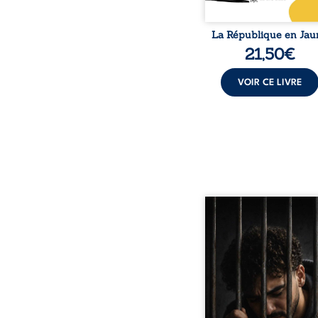
La République en Jau
21,50
€
VOIR CE LIVRE
Pourquoi lui et pas 
raconte le parcours de l’
marqué par les mauvais 
la chute et l’épreu
l’enfermement. Mais il d
également les espoirs q
ont permis de ne pas ren
Au-delà d’une his
personnelle, ce témoi