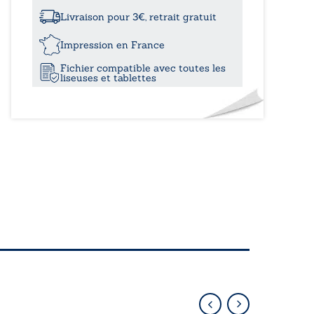
à
comtes
de
Livraison pour 3€, retrait gratuit
Vermandois
16,00
de
Impression en France
la
Fichier compatible avec toutes les
lignée
liseuses et tablettes
capétienne
(1080-
1213)