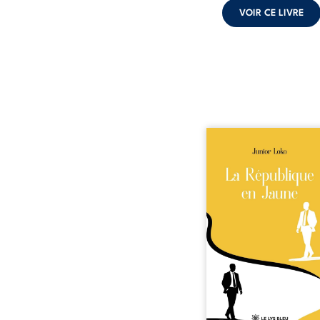
VOIR CE LIVRE
En République Fédéra
Congo, la naissan
jumeaux de races diffé
bouleverse l’ordre ét
Senior est Noir et Juni
Blanc, bien que nés
couple de Noirs. Très
l’événement attire les 
internationaux et tran
le bébé blanc en une 
emblématique sacrée, inv
selon certains, d’une m
salvatrice. Cependant
couvert