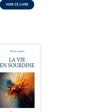
VOIR CE LIVRE
 et Pierre se sont
ontrés très jeunes,
ue par hasard, et se sont
 simplement, persuadés
la présence de l’autre
irait. Ils mènent une
tence modeste, rythmée
 travail, la fatigue et les
ces. La mort de la mère de
, chez qui ils vivent,
lise un équilibre déjà
aire. Puis vient la
ance de leur enfant, et le
basculement. ...