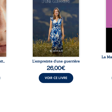
vec le
détour, le récit d’un quotidien
auto
rente,
bouleversé par la maladie
Firmi
ement
chronique, l’errance médicale
redou
contre
et de longues hospitalisations.
enc
e ses
L’auteure y raconte ce que les
Eust
en elle
dossiers médicaux taisent : la
famil
temps
peur, l’isolement, l’épuisement
puiss
 plus
et le sentiment de ne pas ...
comm
e à ...
La Ma
it…
L’empreinte d’une guerrière
26,00
€
VOIR CE LIVRE