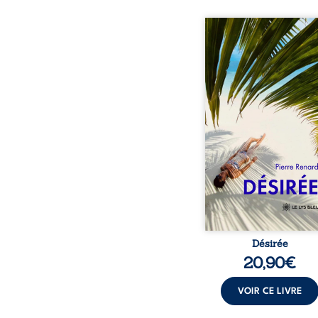
Au réveil, Pierre, jeune re
découvre qu’il est deve
séduisante femme métis
trente ans. À peine a
commencé à apprivois
nouveau corps qu’Ange 
dans sa vie et fait va
toutes ses certitudes.
eux, l’attirance est immé
brûlante jusqu’à ce 
secret familial fasse 
l’impensable : et s’ils é
demi-frère
Désirée
20,90
€
VOIR CE LIVRE