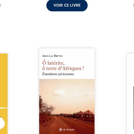
VOIR CE LIVRE
Ô latérite, ô terre d’Afriques !
le du
est un hommage poétique et
Nina
ce de
authentique aux paysages, aux
renc
rentes
rencontres et aux émotions
presq
abli :
brutes d’un continent en
aimés
or est
reconstruction, entre
que 
 d’un
traditions et modernité. Des
suff
 vite,
souvenirs intimes – la pluie à
exis
médias
Namoungou, le baobab de
par le
sforme
Zagtouli – aux portraits
silen
figure
marquants – Thomas Sankara,
Nina
estie,
Hamadoun Dicko, le Vieux
fragi
ission
Biokou – l’auteur partage des
préc
, sous
instantanés ...
naiss
 de ...