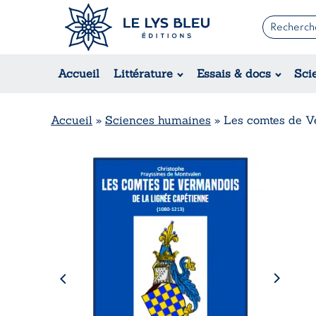
Romans
Contemporain
Accueil
Littérature
Essais & docs
Sci
Suspense / Thriller / Policier
Fantastique
Science-fiction
Accueil
»
Sciences humaines
»
Les comtes de V