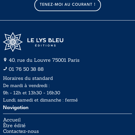
a
a
TENEZ-MOI AU COURANT !
i
i
l
l
*
40, rue du Louvre 75001 Paris
01 76 50 38 88
Horaires du standard
De mardi à vendredi :
9h - 12h et 13h30 - 16h30
Lundi, samedi et dimanche : fermé
Navigation
Accueil
Être édité
Contactez-nous