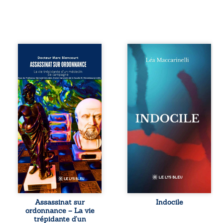
Assassinat sur
Quatre parties.
ordonnance – La
Quatre refus.
vie trépidante
Quatre visages
d’un médecin de
d’une existence en
campagne est la
friction. Entre les
réédition enrichie
silences qu’on ne
et actualisée du
déchiffre pas, les
témoignage du
amours qu’on
Docteur Marc
dérange, les corps
Biencourt, ancien
qu’on administre
médecin de
et les liens qu’on
famille, qui revient
sabote, cet
sur son parcours
ouvrage parle à
médical, syndical
celles et ceux qui
et ordinal. Depuis
vivent trop fort,
septembre 2013, il
trop vrai, trop tôt.
raconte le long
Indocile est une
combat qui l’a
traversée. Une
Assassinat sur
Indocile
conduit à être
langue nue. Une
ordonnance – La vie
écarté du corps
insurrection
trépidante d’un