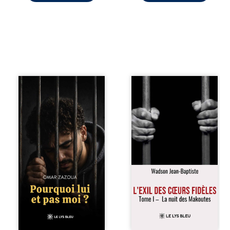
Pourquoi lui et pas
« Une nuit suffit
moi ? raconte le
parfois pour briser
parcours de
une famille… mais
l’auteur marqué
certaines fidélités
par les mauvais
traversent les
choix, la chute et
années. » Haïti,
l’épreuve de
sous la dictature
l’enfermement.
des Duvalier. La
Mais il dévoile
peur s’étend
également les
jusque dans les
espoirs qui lui ont
villages les plus
permis de ne pas
reculés. À Bainet,
renoncer. Au-delà
Jean-Joël Joli
d’une histoire
mène une
personnelle, ce
existence paisible
témoignage
avec sa famille.
interroge le destin,
Chef de section