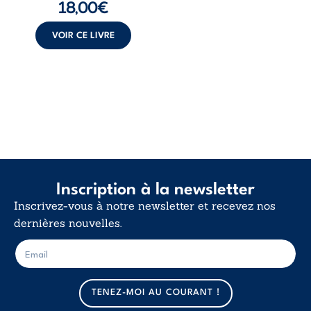
18,00
€
insurrection
calme. Une
déclaration
VOIR CE LIVRE
d’existence pour ...
Inscription à la newsletter
Inscrivez-vous à notre newsletter et recevez nos
dernières nouvelles.
E
E
-
-
m
m
a
a
TENEZ-MOI AU COURANT !
i
i
l
l