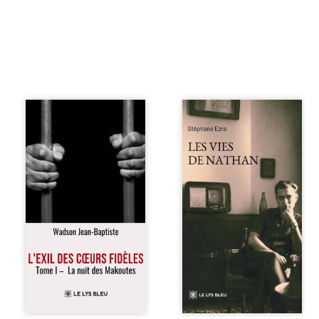
« Une nuit suffit
Les vies de
parfois pour briser
Nathan est un
une famille… mais
recueil de poésie
certaines fidélités
né en trois jours,
traversent les
au printemps
années. » Haïti,
2026. Pour la
sous la dictature
première fois,
des Duvalier. La
Stéphane Ezra,
peur s’étend
médium, a pu
jusque dans les
communiquer
villages les plus
avec son père,
reculés. À Bainet,
disparu depuis
Jean-Joël Joli
plus de vingt ans
mène une
et qu’il n’a jamais
existence paisible
connu. De ce
avec sa famille.
dialogue par-delà
Chef de section
la mort naissent