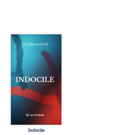
Quatre parties.
Quatre refus.
Quatre visages
d’une existence en
friction. Entre les
silences qu’on ne
déchiffre pas, les
amours qu’on
dérange, les corps
qu’on administre
et les liens qu’on
sabote, cet
ouvrage parle à
celles et ceux qui
vivent trop fort,
trop vrai, trop tôt.
Indocile est une
traversée. Une
Indocile
langue nue. Une