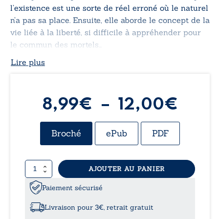
l’existence est une sorte de réel erroné où le naturel
n’a pas sa place. Ensuite, elle aborde le concept de la
vie liée à la liberté, si difficile à appréhender pour
le commun des mortels…
Lire plus
Plag
8,99
€
–
12,00
€
de
Broché
ePub
PDF
prix :
quantité
AJOUTER AU PANIER
8,99
de
L’art
Paiement sécurisé
à
de
la
Livraison pour 3€, retrait gratuit
dérobade