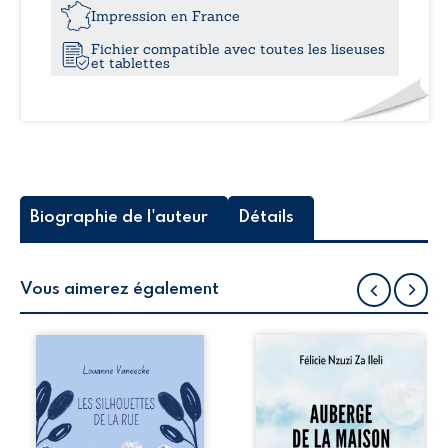
12,0
ou
Impression en France
de
Fichier compatible avec toutes les liseuses
l’exploration
et tablettes
des
poubelles
philosophiques
-
Pamphlet
de
sagesse
sur
Biographie de l'auteur
Détails
le
détournement
de
fonds…
Vous aimerez également
Les silhouettes de
Auberge de la
la rue donne la
maison de la
parole à six
justice est un
personnages
récit-témoignage
ordinaires,
consacré au
traversés par des
parcours