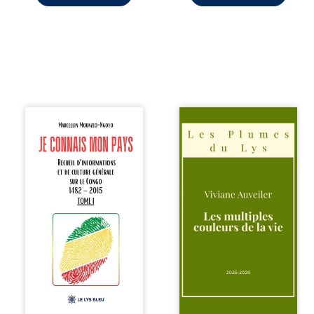
Je connais mon
Trois récits, trois
pays se présente
existences saisies
comme une œuvre
à l’instant où tout
de transmission et
bascule. Une
d’éveil civique,
amitié meurtrie
destinée à raviver
cherche
la mémoire
l’apaisement, un
congolaise. En
couple vacillant
retraçant les
recouvre
grandes étapes de
l’espérance, tandis
l’histoire
qu’une femme
nationale, il
interroge les faux
entend combattre
éclats des fêtes
l’ignorance, le
pour en retrouver
repli identitaire et
le sens profond.
l’affaiblissement
Entre souvenirs,
du sentiment
blessures et