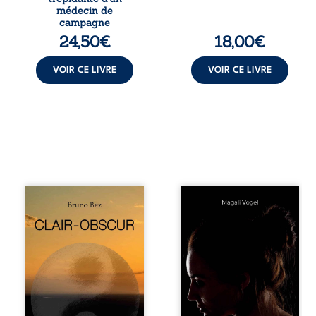
médical, malgré
calme. Une
médecin de
une décision de
déclaration
campagne
première instance
d’existence pour ...
24,50
€
18,00
€
...
VOIR CE LIVRE
VOIR CE LIVRE
Composé en
Qui prend soin de
alexandrins, Clair-
celles et ceux
obscur aborde la
auxquels nous
spiritualité, les
confions nos
relations
enfants ? Derrière
humaines, la
la douceur
nature et les
apparente des
territoires à partir
maisons d’accueil
d’expériences
se joue une réalité
personnelles.
que nul ne