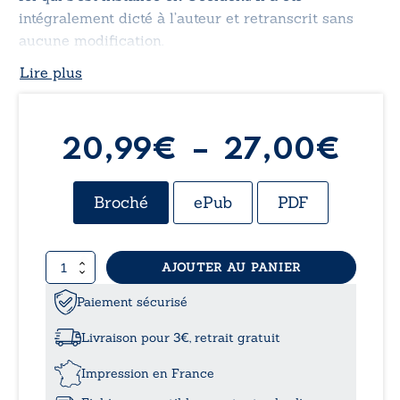
intégralement dicté à l’auteur et retranscrit sans
aucune modification.
Lire plus
Pla
20,99
€
–
27,00
€
de
Broché
ePub
PDF
prix
quantité
AJOUTER AU PANIER
20,
de
J’étais
Paiement sécurisé
à
avec
Jésus
Livraison pour 3€, retrait gratuit
27,
Impression en France