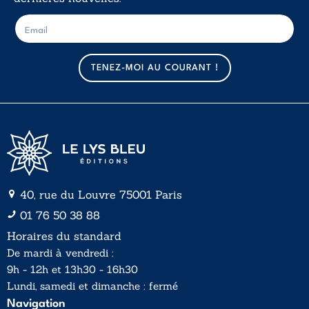
E
E
-
-
m
m
a
a
TENEZ-MOI AU COURANT !
i
i
l
l
*
40, rue du Louvre 75001 Paris
01 76 50 38 88
Horaires du standard
De mardi à vendredi :
9h - 12h et 13h30 - 16h30
Lundi, samedi et dimanche : fermé
Navigation