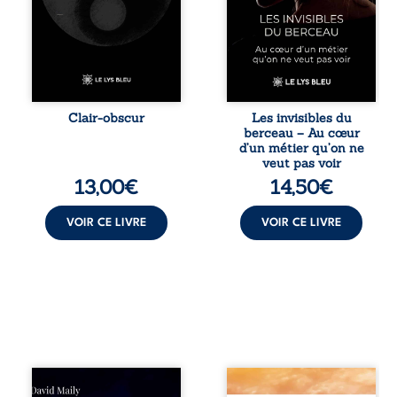
Entre clarté et
soupçonne :
obscurité, les
rémunérations
poèmes traduisent
dérisoires,
les observations
solitude,
et les ressentis
épuisement,
façonnés au fil
responsabilités
d’une vie. Ils
écrasantes… À
portent un regard
travers des
Clair-obscur
Les invisibles du
sensible sur
témoignages
berceau – Au cœur
l’existence et le
saisissants et sa
d’un métier qu’on ne
monde
propre expérience,
veut pas voir
contemporain,
Magali Vogel lève
13,00
€
14,50
€
invitant chacun à
le voile sur les
questionner ses ...
coulisses d’une ...
VOIR CE LIVRE
VOIR CE LIVRE
Né dans un milieu
Revenge est à la