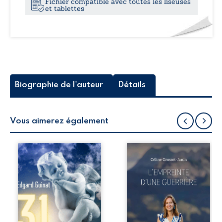
Fichier compatible avec toutes les liseuses
et tablettes
Biographie de l'auteur
Détails
Vous aimerez également
Un soir, un
Que reste-t-il de
messager des
l’enfance lorsque
étoiles vient
la maladie impose
inviter Edgard
ses propres règles
Guinat et son
? L’empreinte
double de
d’une guerrière
Lumière à s’élever
livre, sans détour,
vers le ciel étoilé
le récit d’un
et à la frontière du
quotidien