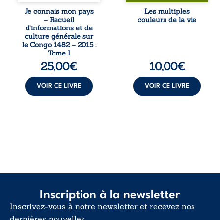
patriotique.
désillusions, Les
Je connais mon pays
Les multiples
Accessible à tous,
multiples couleurs
– Recueil
couleurs de la vie
ce recueil offre
de la vie explore la
d’informations et de
des repères
force des liens, le
culture générale sur
essentiels pour
poids des non-dits
le Congo 1482 – 2015 :
mieux
et la ...
Tome I
comprendre le ...
25,00
€
10,00
€
VOIR CE LIVRE
VOIR CE LIVRE
Inscription à la newsletter
Inscrivez-vous à notre newsletter et recevez nos
dernières nouvelles.