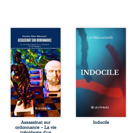
Assassinat sur
Quatre parties.
ordonnance – La
Quatre refus.
vie trépidante
Quatre visages
d’un médecin de
d’une existence en
campagne est la
friction. Entre les
réédition enrichie
silences qu’on ne
et actualisée du
déchiffre pas, les
témoignage du
amours qu’on
Docteur Marc
dérange, les corps
Biencourt, ancien
qu’on administre
médecin de
et les liens qu’on
famille, qui revient
sabote, cet
sur son parcours
ouvrage parle à
médical, syndical
celles et ceux qui
et ordinal. Depuis
vivent trop fort,
septembre 2013, il
trop vrai, trop tôt.
raconte le long
Indocile est une
combat qui l’a
traversée. Une
Assassinat sur
Indocile
conduit à être
langue nue. Une
ordonnance – La vie
écarté du corps
insurrection
trépidante d’un