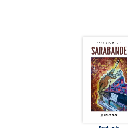
Aux chants crépitants de 
Sous le silence ouaté
neige en hiver, Au co
nuits pâles, Dans la 
bienveillante de la lune, 
pensées, révoltes et es
Des mots s’assemblent, co
rebelles aux règles 
poésie, mais chanta
rythme. Ils formen
sarabande, passionnée so
Sarabande