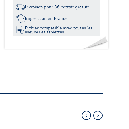
à
barbares
Ukraine
Livraison pour 3€, retrait gratuit
torturée
21,30
Impression en France
Fichier compatible avec toutes les
liseuses et tablettes