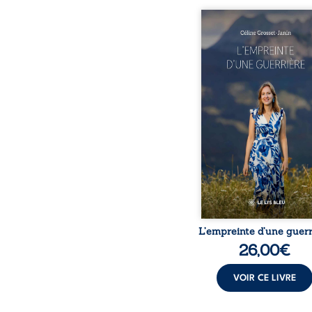
Que reste-t-il de l’e
lorsque la maladie impo
propres règles ? L’emp
d’une guerrière livre
détour, le récit d’un quo
bouleversé par la ma
chronique, l’errance mé
et de longues hospitalisa
L’auteure y raconte ce q
dossiers médicaux taisen
peur, l’isolement, l’épui
et le sentiment de ne 
L’empreinte d’une guerr
26,00
€
VOIR CE LIVRE