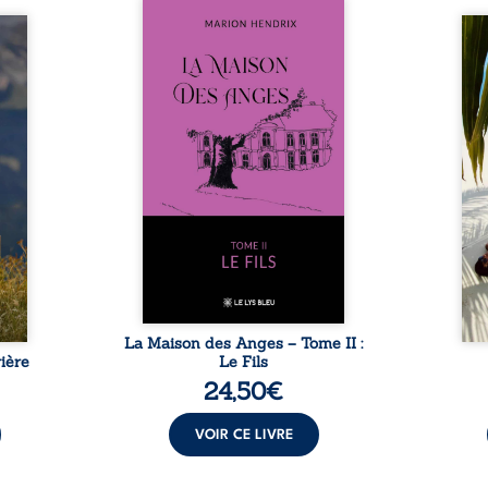
Nous sommes en 1979, soit 15
nfance
ans après le décès du
Au rév
se ses
patriarche Anatole-Eustache.
décou
reinte
La famille devra affronter non
sédui
, sans
seulement un inconnu qui rôde
tren
tidien
autour du domaine et dont
comm
ladie
Firmin, le fidèle majordome,
nouve
dicale
redoute les visites, le passé
dans 
tions.
encombrant d’Anatole-
toute
ue les
Eustache, la malédiction
eux, 
t : la
familiale, mais aussi la toute-
brûl
sement
puissance de Gauthier. Mais
secre
pas ...
comment dompter cet enfant
l’imp
avant qu’il ...
La Maison des Anges – Tome II :
ière
Le Fils
24,50
€
VOIR CE LIVRE