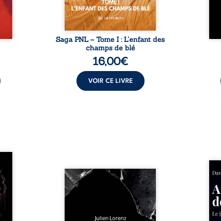
our ...
c
Saga PNL – Tome I : L’enfant des
champs de blé
16,00
€
VOIR CE LIVRE
les et
nfions
Né da
re la
Vingt années d’écriture, de
la vi
 des
blessures, d’émotions et de
famil
ue une
pensées se rencontrent dans
dest
onne :
ce recueil profondément
ruptur
ires,
intime. Entre nouvelles
livre
ent,
autobiographiques, poèmes
survi