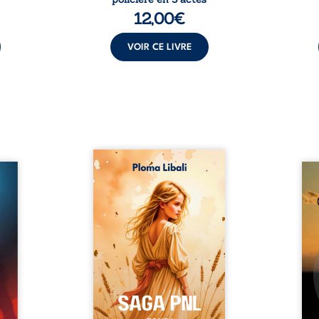
12,00
€
VOIR CE LIVRE
Autrefois, les champs
refus.
d’Atlantis vibraient sous le
Compo
stence
vent et les enfants couraient
obscu
lences
dans les blés. Puis la couronne
les 
s, les
plia le genou, livrant son
natur
, les
peuple à l’ombre d’Ivorny. À
par
et les
Atove, Luwel aurait pu
perso
uvrage
disparaître dans les ruines de
obs
x qui
son destin ; pourtant, sous les
tradu
i, trop
pierres d’un temple oublié, des
les r
ersée.
rebelles lui tendirent la main.
d’une
 Une
Parmi eux, Atos, général sans
sensi
. Une
trône mais habité par ...
monde