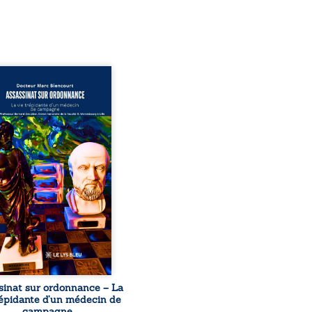
sinat sur ordonnance –
e trépidante d’un médecin
mpagne est la réédition
chie et actualisée du
ignage du Docteur Marc
ourt, ancien médecin de
le, qui revient sur son
urs médical, syndical et
nal. Depuis septembre
 il raconte le long combat
’a conduit à être écarté du
s médical, malgré une
ion de première instance
...
sinat sur ordonnance – La
répidante d’un médecin de
campagne