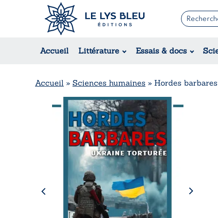
Romans
Contemporain
Accueil
Littérature
Essais & docs
Sci
Suspense / Thriller / Policier
Fantastique
Science-fiction
Accueil
»
Sciences humaines
»
Hordes barbares