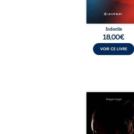
déclaration d’existence p
Indocile
18,00
€
VOIR CE LIVRE
Qui prend soin de cel
ceux auxquels nous co
nos enfants ? Derriè
douceur apparente
maisons d’accueil se jo
réalité que nul ne soupç
rémunérations dériso
solitude, épuisem