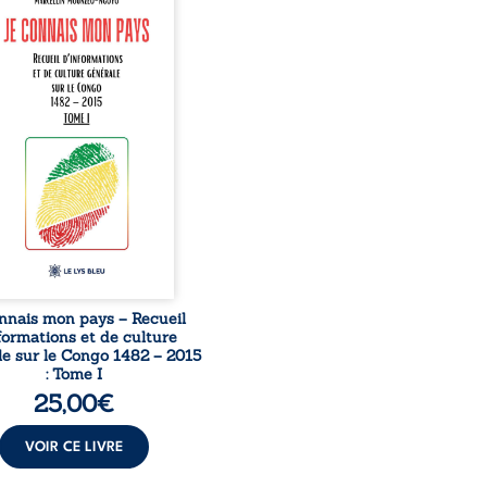
nte comme une œuvre de
mission et d’éveil civique,
née à raviver la mémoire
laise. En retraçant les
es étapes de l’histoire
nale, il entend combattre
rance, le repli identitaire
’affaiblissement du
iment patriotique.
sible à tous, ce recueil
 des repères essentiels
ur mieux comprendre le ...
nnais mon pays – Recueil
formations et de culture
e sur le Congo 1482 – 2015
: Tome I
25,00
€
VOIR CE LIVRE