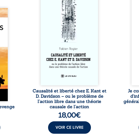
si chacun de nos actes s’inscrit
prése
dans une chaîne de causes ? À
trans
e des
travers une confrontation
desti
otards
entre les pensées d’Emmanuel
congo
té que
Kant et de Donald Davidson,
grand
. Rien
cet essai explore les liens entre
natio
e vie,
libre arbitre, déterminisme
l’igno
 forgé
causal et responsabilité. De la
et l
ssible
volonté kantienne au monisme
sent
voiler
anomal de Davidson, il
Acces
ce que
interroge la manière dont les
offre
ise sa
intentions et les croyances
po
lle de
peuvent ...
ssi le
oids ...
Causalité et liberté chez E. Kant et
Je co
D. Davidson – ou le problème de
d’in
l’action libre dans une théorie
général
Revenge
causale de l’action
18,00
€
VOIR CE LIVRE