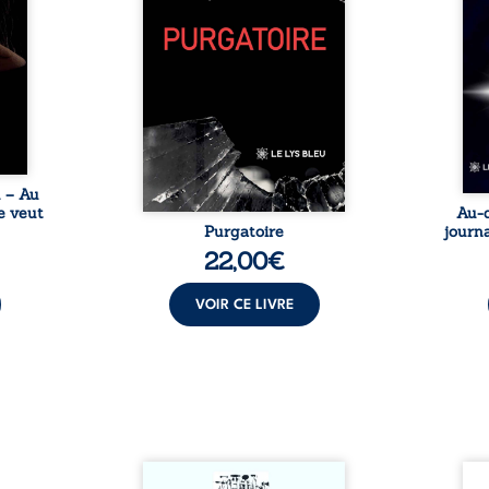
tes… À
bruts, pamphlets et réflexions
ascen
nages
philosophiques, chaque texte
ses r
ropre
ouvre une porte sur
prix 
l lève
l’existence. Ici, nul ordre
monde
une ...
imposé : chaque page peut
les s
être choisie au hasard, comme
une rencontre inattendue sur
le chemin de la vie. ...
u – Au
e veut
Au-d
Purgatoire
journa
22,00
€
VOIR CE LIVRE
Sommes-nous vraiment libres
Je c