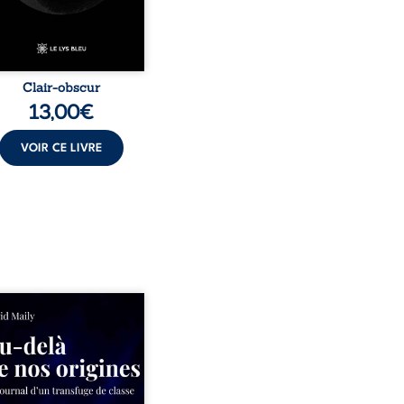
hacun à questionner ses ...
Clair-obscur
13,00
€
VOIR CE LIVRE
ns un milieu populaire où
olence et les fractures
iales tenaient lieu de
in, David a choisi la
e. Très tôt, l’école et les
s deviennent ses armes de
e, le moteur d’une lente