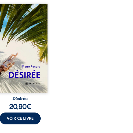
eil, Pierre, jeune retraité,
vre qu’il est devenu une
sante femme métissée de
te ans. À peine a-t-il
encé à apprivoiser ce
au corps qu’Ange surgit
sa vie et fait vaciller
s ses certitudes. Entre
l’attirance est immédiate,
ante jusqu’à ce qu’un
t familial fasse planer
ensable : et s’ils étaient
demi-frère et ...
Désirée
20,90
€
VOIR CE LIVRE