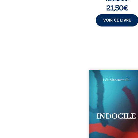
21,50
€
VOIR CE LIVRE
Quatre parties. Quatre 
Quatre visages d’une exi
en friction. Entre les si
qu’on ne déchiffre pa
amours qu’on dérange
corps qu’on administre 
liens qu’on sabote, cet o
parle à celles et ceu
vivent trop fort, trop vra
tôt. Indocile est une trav
Une langue nue.
insurrection calme