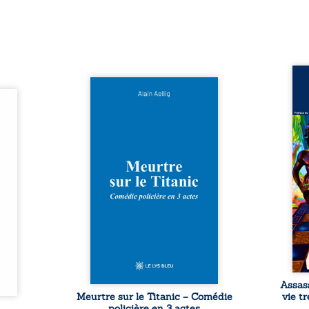
Assas
Et si le naufrage n’avait pas
La vi
l’été,
emporté tous ses secrets ? À
de ca
 de la
bord du Titanic, lors du voyage
enri
urs de
inaugural en 1912, un meurtre
témo
clarté
est commis. Le drame disparaît
Bienc
Rêves,
avec le navire, englouti dans
famil
poirs…
les profondeurs de l’Atlantique.
parco
lorés,
Sept décennies plus tard, la
ordi
de la
découverte de l’épave fait
2013,
nt en
resurgir un secret que l’on
qui l
t une
croyait perdu. Dans un coffre
corp
uvent,
mystérieux, des indices oubliés
décis
plus ...
...
Assas
Meurtre sur le Titanic – Comédie
vie t
policière en 3 actes