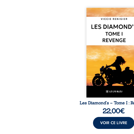
Revenge est à la têt
Diamond’s, un clan de m
aussi réputé et respec
redouté dans tout le pays
ne la prédestinait à cett
mais les épreuves ont
une femme dure, inacce
et résolue à ne jamais dé
ses faiblesses, jusqu’à 
le mystérieux Juan cro
route. Chef d’une fami
Nomads, Juan porte lui au
p
Les Diamond’s – Tome I : 
22,00
€
VOIR CE LIVRE