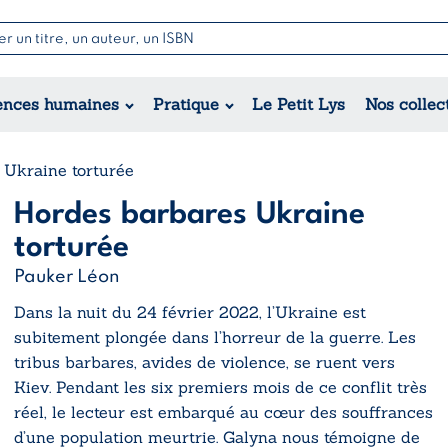
Nouvell
Poésie
Romance
Jeunesse
ences humaines
Pratique
Le Petit Lys
Nos collec
Théâtre
Érotique
Historique
Régional
 Ukraine torturée
Hordes barbares Ukraine
torturée
Pauker Léon
Dans la nuit du 24 février 2022, l’Ukraine est
subitement plongée dans l’horreur de la guerre. Les
tribus barbares, avides de violence, se ruent vers
Kiev. Pendant les six premiers mois de ce conflit très
réel, le lecteur est embarqué au cœur des souffrances
d’une population meurtrie. Galyna nous témoigne de