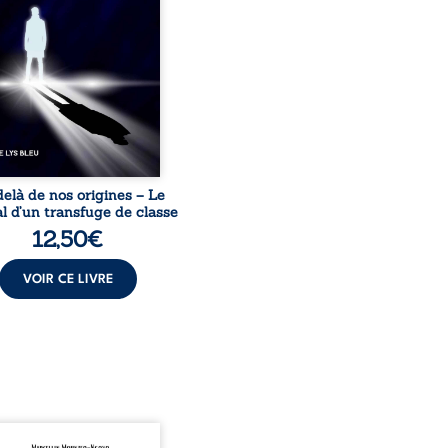
sion sociale. S’arracher à
acines exige pourtant un
invisible. Pris entre deux
s, l’homme réalise que
uccès professionnels ne
guérissent ni ...
elà de nos origines – Le
l d’un transfuge de classe
12,50
€
VOIR CE LIVRE
onnais mon pays se