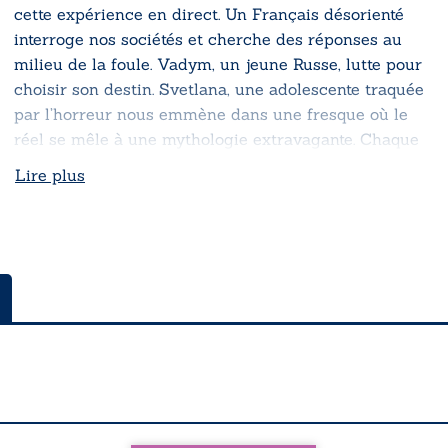
cette expérience en direct. Un Français désorienté
interroge nos sociétés et cherche des réponses au
milieu de la foule. Vadym, un jeune Russe, lutte pour
choisir son destin. Svetlana, une adolescente traquée
par l’horreur nous emmène dans une fresque où le
réel se mêle à une mythologie extravagante. Chaque
jour, les gens partagent leurs expériences,
Lire plus
enrichissant ce récit de leur courage et de leur
résilience. Au-delà de l’expertise savante, c’est la voix
humaine qui réclame reconnaissance et liberté.
Слава Україні (slava ukraïni / gloire à l’Ukraine)