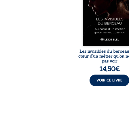
responsabilités écrasan
travers des témoig
saisissants et sa p
expérience, Magali Voge
le voile sur les coulisses d’
Les invisibles du bercea
cœur d’un métier qu’on n
pas voir
14,50
€
VOIR CE LIVRE