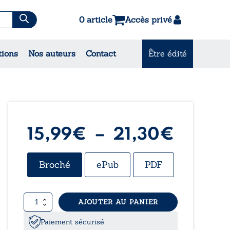
0 article
Accès privé
es & Contes
tions
Nos auteurs
Contact
Être édité
CONSULTEZ NOS
MEILLEURES VENTES
Plage
15,99
€
–
21,30
€
de
Broché
ePub
PDF
prix :
quantité
AJOUTER AU PANIER
15,99
de
Hordes
Paiement sécurisé