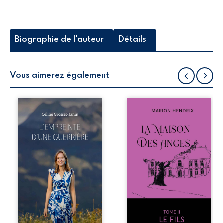
Biographie de l'auteur
Détails
Vous aimerez également
Que reste-t-il de
Nous sommes en
l’enfance lorsque
1979, soit 15 ans
la maladie impose
après le décès du
ses propres règles
patriarche
? L’empreinte
Anatole-Eustache.
d’une guerrière
La famille devra
livre, sans détour,
affronter non
le récit d’un
seulement un
quotidien
inconnu qui rôde
bouleversé par la
autour du
maladie
domaine et dont
chronique,
Firmin, le fidèle
l’errance médicale
majordome,
et de longues
redoute les visites,