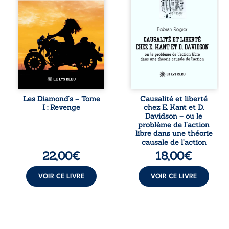
ne la prédestinait
confrontation
à cette vie, mais
entre les pensées
les épreuves ont
d’Emmanuel Kant
forgé une femme
et de Donald
dure, inaccessible
Davidson, cet
et résolue à ne
essai explore les
jamais dévoiler
liens entre libre
ses faiblesses,
arbitre,
jusqu’à ce que le
déterminisme
mystérieux Juan
causal et
croise sa route.
responsabilité. De
Les Diamond’s – Tome
Causalité et liberté
Chef d’une famille
la volonté
I : Revenge
chez E. Kant et D.
de Nomads, Juan
kantienne au
Davidson – ou le
porte lui aussi le
monisme anomal
problème de l’action
poids ...
de Davidson, il
libre dans une théorie
interroge la
causale de l’action
manière dont les
22,00
€
18,00
€
intentions et les
croyances
peuvent ...
VOIR CE LIVRE
VOIR CE LIVRE