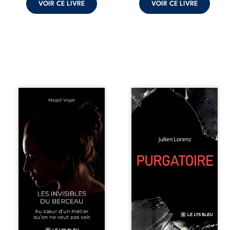
VOIR CE LIVRE
VOIR CE LIVRE
Qui prend soin de
Vingt années
celles et ceux
d’écriture, de
auxquels nous
blessures,
confions nos
d’émotions et de
enfants ? Derrière
pensées se
la douceur
rencontrent dans
apparente des
ce recueil
maisons d’accueil
profondément
se joue une réalité
intime. Entre
que nul ne
nouvelles
soupçonne :
autobiographiques,
rémunérations
poèmes bruts,
dérisoires,
pamphlets et
solitude,
réflexions
épuisement,
philosophiques,
responsabilités
chaque texte