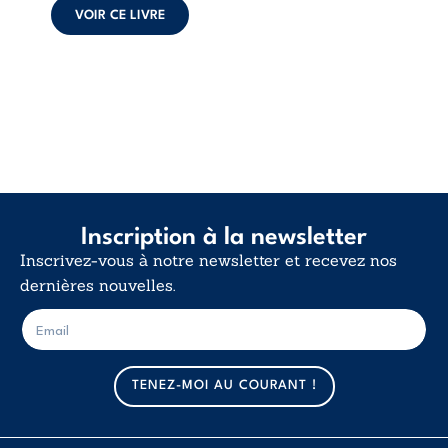
et la ...
VOIR CE LIVRE
Inscription à la newsletter
Inscrivez-vous à notre newsletter et recevez nos
dernières nouvelles.
E
E
-
-
m
m
a
a
TENEZ-MOI AU COURANT !
i
i
l
l
*