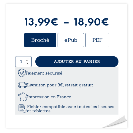
Plag
13,99
€
–
18,90
€
de
Broché
ePub
PDF
prix 
quantité
AJOUTER AU PANIER
13,9
de
Un
Paiement sécurisé
à
souffle
si
Livraison pour 3€, retrait gratuit
particulier
18,9
Impression en France
Fichier compatible avec toutes les liseuses
et tablettes