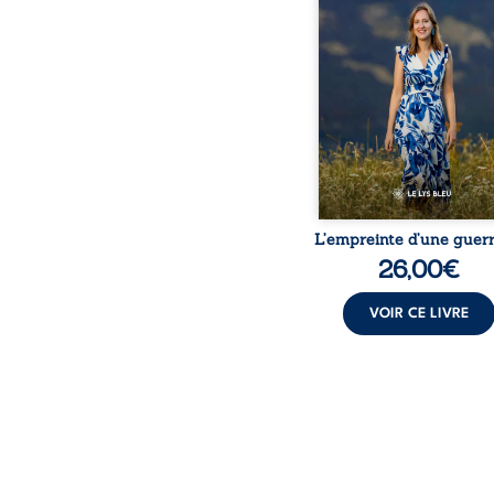
bouleversé par la ma
chronique, l’errance mé
et de longues hospitalisa
L’auteure y raconte ce q
dossiers médicaux taisen
peur, l’isolement, l’épui
et le sentiment de ne 
L’empreinte d’une guerr
26,00
€
VOIR CE LIVRE