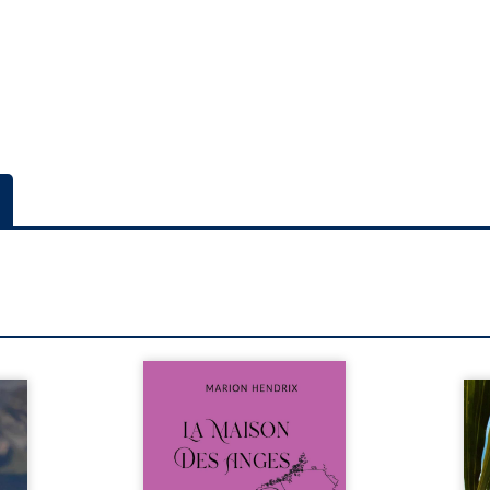
Nous sommes en 1979, soit 15
nfance
ans après le décès du
Au rév
se ses
patriarche Anatole-Eustache.
décou
reinte
La famille devra affronter non
sédui
, sans
seulement un inconnu qui rôde
tren
tidien
autour du domaine et dont
comm