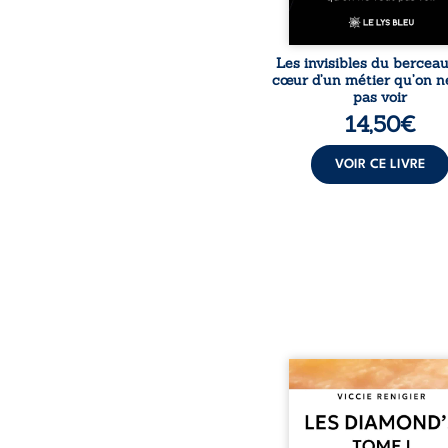
Les invisibles du bercea
cœur d’un métier qu’on n
pas voir
14,50
€
VOIR CE LIVRE
Revenge est à la têt
Diamond’s, un clan de m
aussi réputé et respec
redouté dans tout le pays