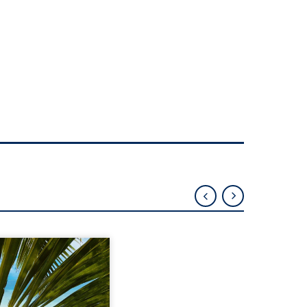
eil, Pierre, jeune retraité,
vre qu’il est devenu une
sante femme métissée de
te ans. À peine a-t-il
encé à apprivoiser ce