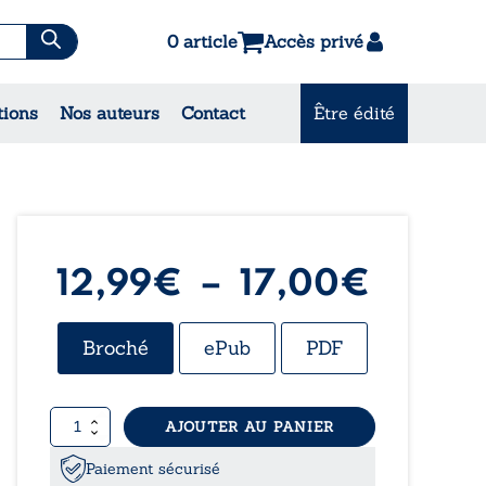
0 article
Accès privé
es & Contes
tions
Nos auteurs
Contact
Être édité
CONSULTEZ NOS
MEILLEURES VENTES
Plage
12,99
€
–
17,00
€
de
Broché
ePub
PDF
prix :
quantité
AJOUTER AU PANIER
12,99
de
NOMDEVA
Paiement sécurisé