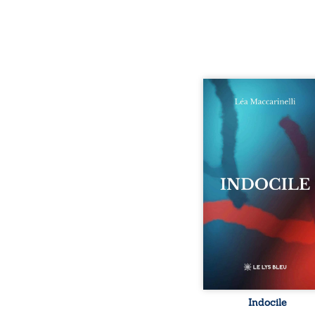
Quatre parties. Quatre 
Quatre visages d’une exi
en friction. Entre les si
qu’on ne déchiffre pa
amours qu’on dérange
corps qu’on administre 
liens qu’on sabote, cet o
parle à celles et ceu
vivent trop fort, trop vra
tôt. Indocile est une trav
Une langue nue.
insurrection calme
déclaration d’existence p
Indocile