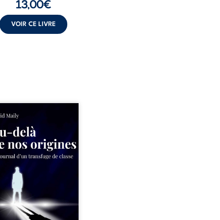
13,00
€
VOIR CE LIVRE
ns un milieu populaire où
olence et les fractures
iales tenaient lieu de
in, David a choisi la
e. Très tôt, l’école et les
s deviennent ses armes de
e, le moteur d’une lente
sion sociale. S’arracher à
acines exige pourtant un
invisible. Pris entre deux
s, l’homme réalise que
uccès professionnels ne
guérissent ni ...