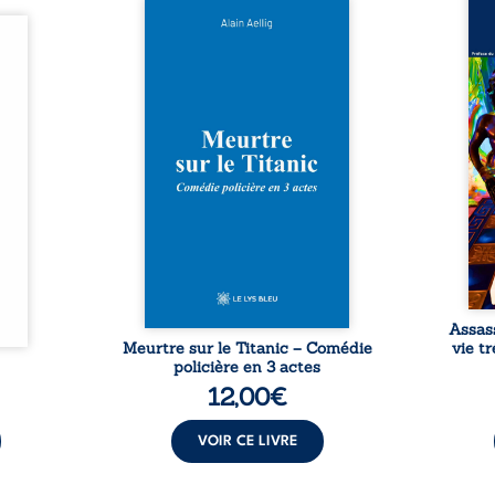
Assas
Et si le naufrage n’avait pas
La vi
l’été,
emporté tous ses secrets ? À
de ca
 de la
bord du Titanic, lors du voyage
enri
urs de
inaugural en 1912, un meurtre
témo
clarté
est commis. Le drame disparaît
Bienc
Rêves,
avec le navire, englouti dans
famil
poirs…
les profondeurs de l’Atlantique.
parco
lorés,
Sept décennies plus tard, la
ordi
de la
découverte de l’épave fait
2013,
nt en
resurgir un secret que l’on
qui l
t une
croyait perdu. Dans un coffre
corp
uvent,
mystérieux, des indices oubliés
décis
plus ...
...
Assas
Meurtre sur le Titanic – Comédie
vie t
policière en 3 actes
12,00
€
VOIR CE LIVRE