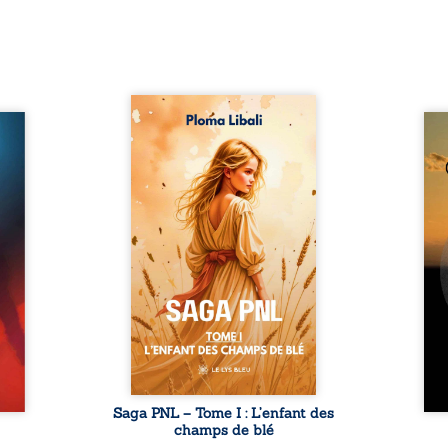
Autrefois, les champs
refus.
d’Atlantis vibraient sous le
Compo
stence
vent et les enfants couraient
obscu
lences
dans les blés. Puis la couronne
les 
s, les
plia le genou, livrant son
natur
, les
peuple à l’ombre d’Ivorny. À
par
et les
Atove, Luwel aurait pu
perso
uvrage
disparaître dans les ruines de
obs
x qui
son destin ; pourtant, sous les
tradu
i, trop
pierres d’un temple oublié, des
les r
ersée.
rebelles lui tendirent la main.
d’une
 Une
Parmi eux, Atos, général sans
sensi
. Une
trône mais habité par ...
monde
our ...
c
Saga PNL – Tome I : L’enfant des
champs de blé