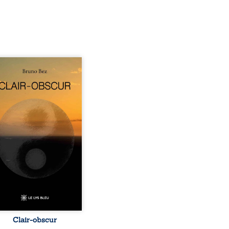
sé en alexandrins, Clair-
r aborde la spiritualité,
relations humaines, la
e et les territoires à
tir d’expériences
nnelles. Entre clarté et
curité, les poèmes
isent les observations et
essentis façonnés au fil
 vie. Ils portent un regard
ble sur l’existence et le
 contemporain, invitant
hacun à questionner ses ...
Clair-obscur