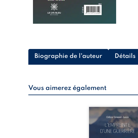
Biographie de l'auteur
Détails
Vous aimerez également
Que reste-t-il de l’e
lorsque la maladie impo
propres règles ? L’emp
d’une guerrière livre
détour, le récit d’un quo