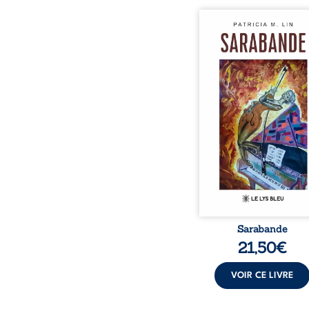
Aux chants crépitants de 
Sous le silence ouaté
neige en hiver, Au co
nuits pâles, Dans la 
bienveillante de la lune, 
pensées, révoltes et es
Des mots s’assemblent, co
rebelles aux règles 
poésie, mais chanta
rythme. Ils formen
sarabande, passionnée so
Sarabande
21,50
€
VOIR CE LIVRE