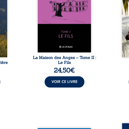
ladie
Firmin, le fidèle majordome,
nouve
dicale
redoute les visites, le passé
dans 
tions.
encombrant d’Anatole-
toute
ue les
Eustache, la malédiction
eux, 
t : la
familiale, mais aussi la toute-
brûl
sement
puissance de Gauthier. Mais
secre
pas ...
comment dompter cet enfant
l’imp
avant qu’il ...
La Maison des Anges – Tome II :
ière
Le Fils
24,50
€
VOIR CE LIVRE