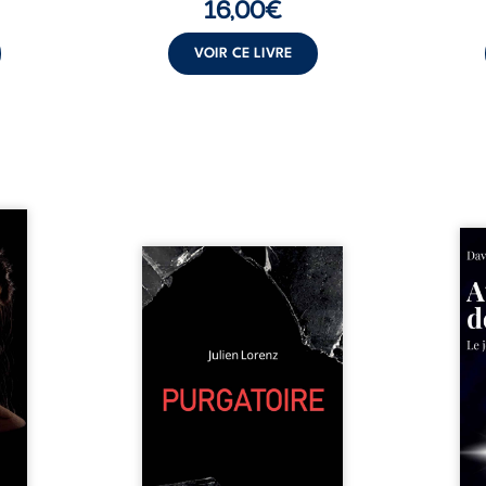
16,00
€
VOIR CE LIVRE
les et
nfions
Né da
re la
Vingt années d’écriture, de
la vi
 des
blessures, d’émotions et de
famil
ue une
pensées se rencontrent dans
dest
onne :
ce recueil profondément
ruptur
ires,
intime. Entre nouvelles
livre
ent,
autobiographiques, poèmes
survi
tes… À
bruts, pamphlets et réflexions
ascen
nages
philosophiques, chaque texte
ses r
ropre
ouvre une porte sur
prix 
l lève
l’existence. Ici, nul ordre
monde
une ...
imposé : chaque page peut
les s
être choisie au hasard, comme