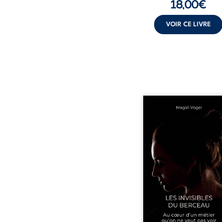
18,00
€
VOIR CE LIVRE
Qui prend soin de cel
ceux auxquels nous co
nos enfants ? Derriè
douceur apparente
maisons d’accueil se jo
réalité que nul ne soupç
rémunérations dériso
solitude, épuisem
responsabilités écrasan
travers des témoig
saisissants et sa p
expérience, Magali Voge
le voile sur les coulisses d’