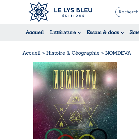
Romans
Contemporain
Accueil
Littérature
Essais & docs
Sci
Suspense / Thriller / Policier
Fantastique
Science-fiction
Accueil
»
Histoire & Géographie
»
NOMDEVA