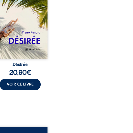
au corps qu’Ange surgit
sa vie et fait vaciller
s ses certitudes. Entre
l’attirance est immédiate,
ante jusqu’à ce qu’un
t familial fasse planer
ensable : et s’ils étaient
demi-frère et ...
Désirée
20,90
€
VOIR CE LIVRE