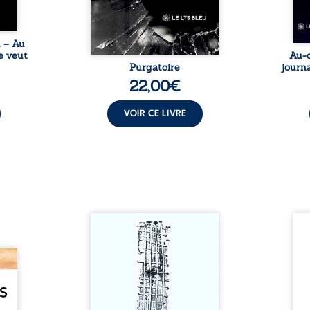
une rencontre inattendue sur
le chemin de la vie. ...
u – Au
e veut
Au-d
Purgatoire
journa
22,00
€
VOIR CE LIVRE
Sommes-nous vraiment libres
Je c
si chacun de nos actes s’inscrit
prése
dans une chaîne de causes ? À
trans
e des
travers une confrontation
desti
otards
entre les pensées d’Emmanuel
congo
té que
Kant et de Donald Davidson,
grand
. Rien
cet essai explore les liens entre
natio