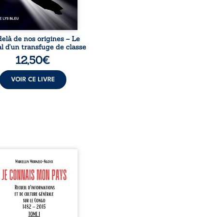
elà de nos origines – Le
l d’un transfuge de classe
12,50
€
VOIR CE LIVRE
onnais mon pays se
nte comme une œuvre de
mission et d’éveil civique,
née à raviver la mémoire
laise. En retraçant les
es étapes de l’histoire
nale, il entend combattre