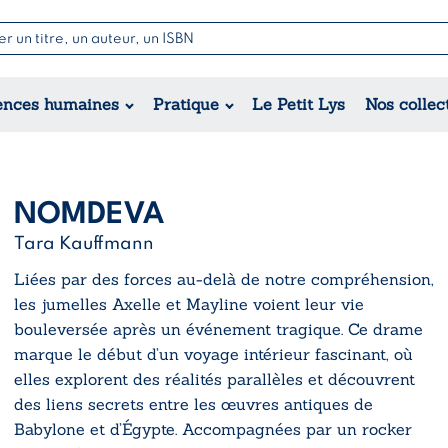
Nouvell
Poésie
Romance
Jeunesse
ences humaines
Pratique
Le Petit Lys
Nos collec
Théâtre
Érotique
Historique
Régional
NOMDEVA
Tara Kauffmann
Liées par des forces au-delà de notre compréhension,
les jumelles Axelle et Mayline voient leur vie
bouleversée après un événement tragique. Ce drame
marque le début d’un voyage intérieur fascinant, où
elles explorent des réalités parallèles et découvrent
des liens secrets entre les œuvres antiques de
Babylone et d’Égypte. Accompagnées par un rocker