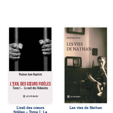
« Une nuit suffit
Les vies de
parfois pour briser
Nathan est un
une famille… mais
recueil de poésie
certaines fidélités
né en trois jours,
traversent les
au printemps
années. » Haïti,
2026. Pour la
sous la dictature
première fois,
des Duvalier. La
Stéphane Ezra,
peur s’étend
médium, a pu
jusque dans les
communiquer
villages les plus
avec son père,
reculés. À Bainet,
disparu depuis
Jean-Joël Joli
plus de vingt ans
mène une
et qu’il n’a jamais
existence paisible
connu. De ce
avec sa famille.
dialogue par-delà
Chef de section
la mort naissent
respecté, il refuse
des poèmes qui
L’exil des cœurs
Les vies de Nathan
pourtant de
retracent une vie
fidèles – Tome I : La