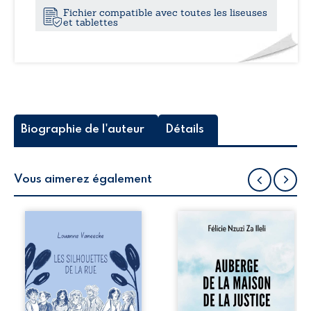
Fichier compatible avec toutes les liseuses
et tablettes
Biographie de l'auteur
Détails
Vous aimerez également
Les silhouettes de
Auberge de la
la rue donne la
maison de la
parole à six
justice est un
personnages
récit-témoignage
ordinaires,
consacré au
traversés par des
parcours
pensées, des
exemplaire de
émotions et des
Mbala Zi Nkuaku