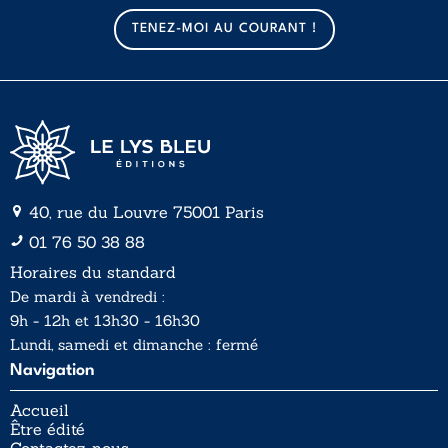
a
TENEZ-MOI AU COURANT !
i
l
*
40, rue du Louvre 75001 Paris
01 76 50 38 88
Horaires du standard
De mardi à vendredi :
9h - 12h et 13h30 - 16h30
Lundi, samedi et dimanche : fermé
Navigation
Accueil
Être édité
Contactez-nous