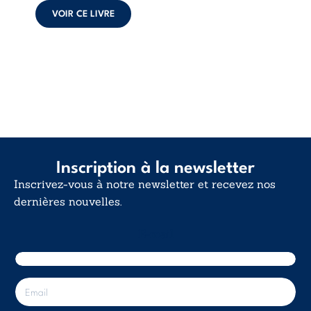
déclaration
VOIR CE LIVRE
d’existence pour ...
Inscription à la newsletter
Inscrivez-vous à notre newsletter et recevez nos
dernières nouvelles.
E-mail
E
-
m