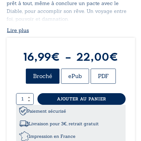
prêt à tout, même à conclure un pacte avec le
Diable, pour accomplir son rêve. Un voyage entre
foi, pouvoir et damnation.
Lire plus
Pla
16,99
€
–
22,00
€
de
Broché
ePub
PDF
prix 
quantité
AJOUTER AU PANIER
16,
de
La
Paiement sécurisé
à
malédiction
du
Livraison pour 3€, retrait gratuit
Graal
22,
Impression en France