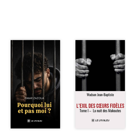
Pourquoi lui et pas
« Une nuit suffit
moi ? raconte le
parfois pour briser
parcours de
une famille… mais
l’auteur marqué
certaines fidélités
par les mauvais
traversent les
choix, la chute et
années. » Haïti,
l’épreuve de
sous la dictature
l’enfermement.
des Duvalier. La
Mais il dévoile
peur s’étend
également les
jusque dans les
espoirs qui lui ont
villages les plus
permis de ne pas
reculés. À Bainet,
renoncer. Au-delà
Jean-Joël Joli
d’une histoire
mène une
personnelle, ce
existence paisible
témoignage
avec sa famille.
interroge le destin,
Chef de section
la responsabilité,
respecté, il refuse