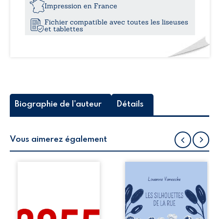
21,8
sable
Impression en France
Fichier compatible avec toutes les liseuses
et tablettes
Biographie de l'auteur
Détails
Vous aimerez également
L’an 2055. Dans un
Les silhouettes de
monde qui
la rue donne la
surnage après des
parole à six
années de
personnages
pandémies, de
ordinaires,
guerres, où une
traversés par des