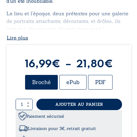
d’un été inoubliable.
Le lieu et l’époque, deux prétextes pour une galerie
de portraits attachants, déroutants, et drôles… ils
sont eux, ils sont moi, ils sont vous aussi !
Lire plus
Plag
16,99
€
–
21,80
€
de
Broché
ePub
PDF
prix 
quantité
AJOUTER AU PANIER
16,9
de
La
Paiement sécurisé
à
fille
sur
Livraison pour 3€, retrait gratuit
le