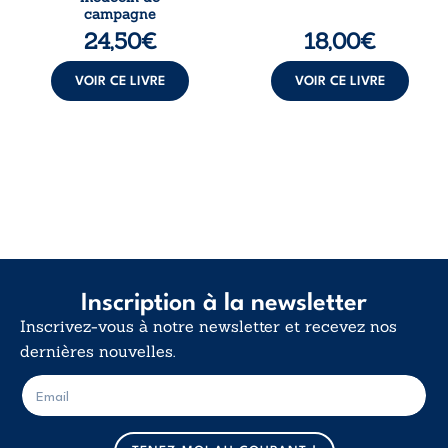
une décision de
déclaration
campagne
première instance
d’existence pour ...
24,50
€
18,00
€
...
VOIR CE LIVRE
VOIR CE LIVRE
Inscription à la newsletter
Inscrivez-vous à notre newsletter et recevez nos
dernières nouvelles.
E
E
-
-
m
m
a
a