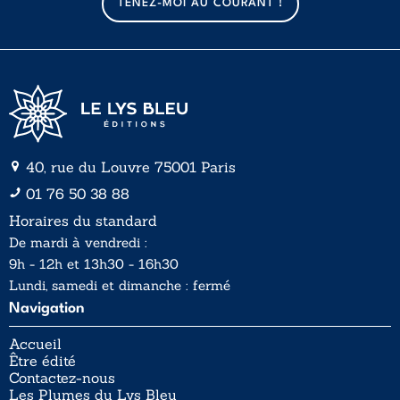
TENEZ-MOI AU COURANT !
i
i
l
l
*
40, rue du Louvre 75001 Paris
01 76 50 38 88
Horaires du standard
De mardi à vendredi :
9h - 12h et 13h30 - 16h30
Lundi, samedi et dimanche : fermé
Navigation
Accueil
Être édité
Contactez-nous
Les Plumes du Lys Bleu