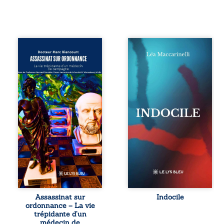
Assassinat sur
Quatre parties.
ordonnance – La
Quatre refus.
vie trépidante
Quatre visages
d’un médecin de
d’une existence en
campagne est la
friction. Entre les
réédition enrichie
silences qu’on ne
et actualisée du
déchiffre pas, les
témoignage du
amours qu’on
Docteur Marc
dérange, les corps
Biencourt, ancien
qu’on administre
médecin de
et les liens qu’on
famille, qui revient
sabote, cet
sur son parcours
ouvrage parle à
médical, syndical
celles et ceux qui
et ordinal. Depuis
vivent trop fort,
septembre 2013, il
trop vrai, trop tôt.
raconte le long
Indocile est une
combat qui l’a
traversée. Une
Assassinat sur
Indocile
conduit à être
langue nue. Une
ordonnance – La vie
écarté du corps
insurrection
trépidante d’un
médical, malgré
calme. Une
médecin de