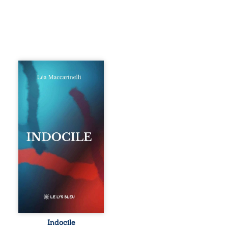
Quatre parties.
Quatre refus.
Quatre visages
d’une existence en
friction. Entre les
silences qu’on ne
déchiffre pas, les
amours qu’on
dérange, les corps
qu’on administre
et les liens qu’on
sabote, cet
ouvrage parle à
celles et ceux qui
vivent trop fort,
trop vrai, trop tôt.
Indocile est une
traversée. Une
Indocile
langue nue. Une