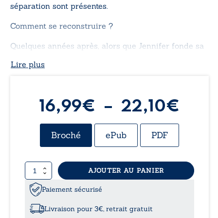
séparation sont présentes.
Comment se reconstruire ?
Quelques années après, alors que Jennifer fonde sa
famille avec Gérard, lui aussi de parents déportés,
Lire plus
se pose un délicat problème : révéler à leur enfant
Marco-Joseph le secret qui les hante depuis la
guerre.
Plag
16,99
€
–
22,10
€
de
Broché
ePub
PDF
prix 
quantité
AJOUTER AU PANIER
16,9
de
Et
Paiement sécurisé
à
si
tu
Livraison pour 3€, retrait gratuit
choisissais