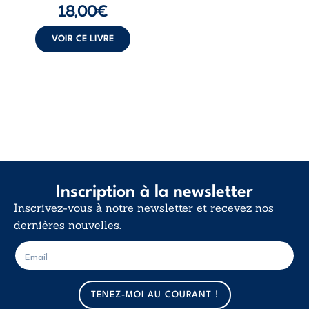
18,00
€
insurrection
calme. Une
déclaration
VOIR CE LIVRE
d’existence pour ...
Inscription à la newsletter
Inscrivez-vous à notre newsletter et recevez nos
dernières nouvelles.
E
E
-
-
m
m
a
a
TENEZ-MOI AU COURANT !
i
i