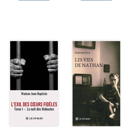
« Une nuit suffit
Les vies de
parfois pour briser
Nathan est un
une famille… mais
recueil de poésie
certaines fidélités
né en trois jours,
traversent les
au printemps
années. » Haïti,
2026. Pour la
sous la dictature
première fois,
des Duvalier. La
Stéphane Ezra,
peur s’étend
médium, a pu
jusque dans les
communiquer
villages les plus
avec son père,
reculés. À Bainet,
disparu depuis
Jean-Joël Joli
plus de vingt ans
mène une
et qu’il n’a jamais
existence paisible
connu. De ce
avec sa famille.
dialogue par-delà
Chef de section
la mort naissent