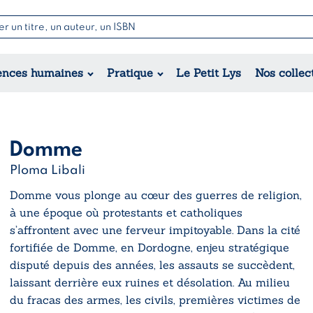
Nouvell
Poésie
Romance
Jeunesse
ences humaines
Pratique
Le Petit Lys
Nos collec
Théâtre
Érotique
Historique
Régional
Domme
Ploma Libali
Domme
vous plonge au cœur des guerres de religion,
à une époque où protestants et catholiques
s’affrontent avec une ferveur impitoyable. Dans la cité
fortifiée de Domme, en Dordogne, enjeu stratégique
disputé depuis des années, les assauts se succèdent,
laissant derrière eux ruines et désolation. Au milieu
du fracas des armes, les civils, premières victimes de