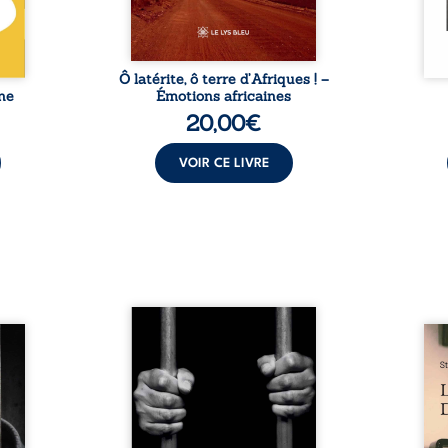
, sous
instantanés ...
naiss
 de ...
Ô latérite, ô terre d’Afriques ! –
ne
Émotions africaines
20,00
€
VOIR CE LIVRE
« Une nuit suffit parfois pour
moi ?
briser une famille… mais
Les 
auteur
certaines fidélités traversent
recue
choix,
les années. » Haïti, sous la
jours
ve de
dictature des Duvalier. La peur
la pr
évoile
s’étend jusque dans les
médi
ui lui
villages les plus reculés. À
avec 
oncer.
Bainet, Jean-Joël Joli mène une
plus 