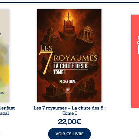
. Une
Sept royaumes avaient bâti
Et un
une paix fragile sous
Dans 
tence
l’emblème d’un pacte sacré.
de la
rser.
Mais la mort d’une reine fit
Audel
pture,
tout basculer. Trahison,
en ru
ise à
flammes et carnage
reco
de la
déchirèrent Légendary,
Anc
ment
précipitant la chute des six
volon
rien à
nations sous la fureur du
Verdu
ce les
souverain de Narak. Pourtant,
insti
emble.
dans les ténèbres, une sorcière
vie s
tures
parvint à sauver quatorze
rires
ienne
héritiers promis à un destin
et r
nt le
plus grand que l’oubli. ...
l’es
aos. ...
L’enfant
Les 7 royaumes – La chute des 6 :
hacal
Tome I
22,00
€
VOIR CE LIVRE