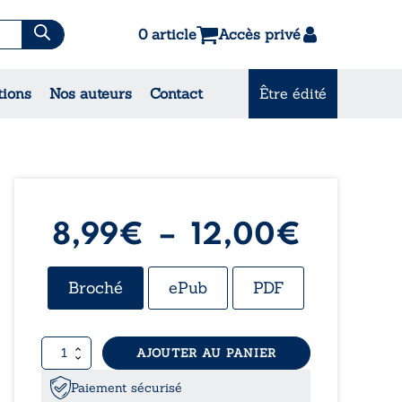
0 article
Accès privé
es & Contes
tions
Nos auteurs
Contact
Être édité
CONSULTEZ NOS
MEILLEURES VENTES
Plage
8,99
€
–
12,00
€
de
Broché
ePub
PDF
prix :
quantité
AJOUTER AU PANIER
8,99€
de
Domme
Paiement sécurisé