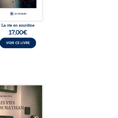
ance de leur enfant, et le
basculement. ...
La vie en sourdine
17,00
€
VOIR CE LIVRE
vies de Nathan est un
il de poésie né en trois
, au printemps 2026. Pour
emière fois, Stéphane Ezra,
um, a pu communiquer
son père, disparu depuis
de vingt ans et qu’il n’a