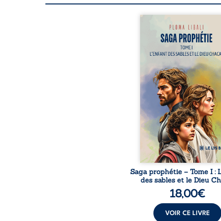
Deux êtres meurtris
mission sur Midgard. 
enfant dont l’exis
pourrait tout bouleve
Deux ans après une ru
l’Archange Ariel cro
nouveau Thor, dieu 
foudre au tempéra
impétueux. Ils n’ont plus 
se dire… mais l’urgen
contraint à avancer ens
Sur Terre, des créa
d’inspiration égypt
surgissent et propage
ch
Saga prophétie – Tome I : 
des sables et le Dieu C
18,00
€
VOIR CE LIVRE