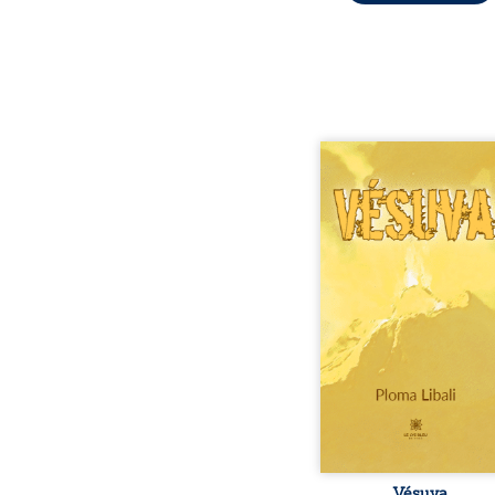
Après dix ans de forma
Rome, les jeunes légion
Hélios, Japet et Léonida
mobilisés à Pompéi. H
courageux et témér
obtient les faveurs du
sénateur Maximus Blos
qui le nomme protecteur
famille et surtout de sa
unique, Ariane. Cette de
méprise initialeme
protection d’Hélios pu
amitié naissante se dév
e
Vésuva