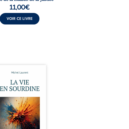
11,00
€
VOIR CE LIVRE
 et Pierre se sont
ontrés très jeunes,
ue par hasard, et se sont
 simplement, persuadés
la présence de l’autre
irait. Ils mènent une
tence modeste, rythmée
 travail, la fatigue et les
ces. La mort de la mère de
, chez qui ils vivent,
lise un équilibre déjà
aire. Puis vient la