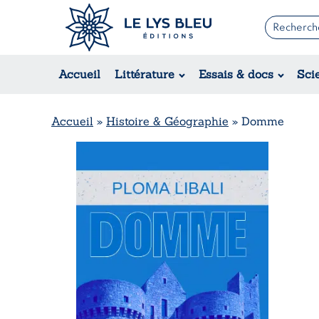
Romans
Contemporain
Accueil
Littérature
Essais & docs
Sci
Suspense / Thriller / Policier
Fantastique
Science-fiction
Accueil
»
Histoire & Géographie
»
Domme