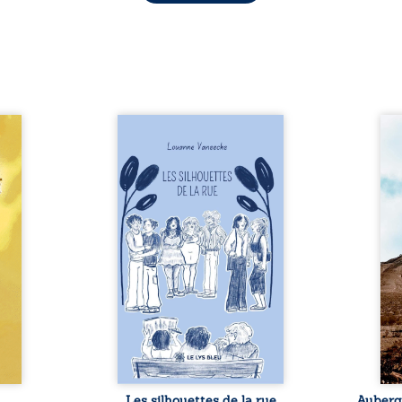
tion à
Les silhouettes de la rue
Aube
naires
donne la parole à six
jus
s sont
personnages ordinaires,
témo
élios,
traversés par des pensées, des
parco
aire,
émotions et des silences qui
Zi 
 noble
pourraient appartenir à
Magi
sius,
chacun de nous. À travers
défen
 de sa
leurs parcours, ce roman invite
et 
 fille
à porter un regard différent
judici
rnière
sur celles et ceux qui nous
trent
nt la
entourent, à deviner ce qui se
bris
is une
cache derrière les apparences
arbit
eloppe
et à s’ouvrir au fourmillement
sa vi
ntre ...
sensible de notre ...
Les silhouettes de la rue
Auberge