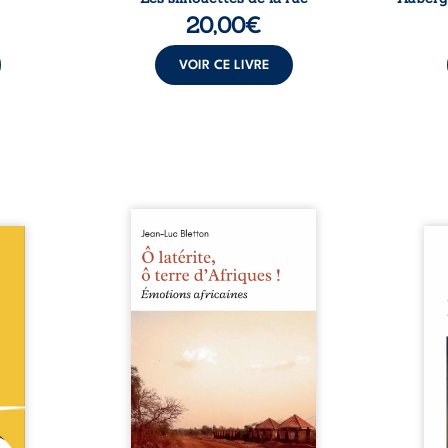
20,00
€
VOIR CE LIVRE
Ô latérite, ô terre d’Afriques !
le du
est un hommage poétique et
Nina
ce de
authentique aux paysages, aux
renc
rentes
rencontres et aux émotions
presq
abli :
brutes d’un continent en
aimés
or est
reconstruction, entre
que 
 d’un
traditions et modernité. Des
suff
 vite,
souvenirs intimes – la pluie à
exis
médias
Namoungou, le baobab de
par le
sforme
Zagtouli – aux portraits
silen
figure
marquants – Thomas Sankara,
Nina
estie,
Hamadoun Dicko, le Vieux
fragi
ission
Biokou – l’auteur partage des
préc