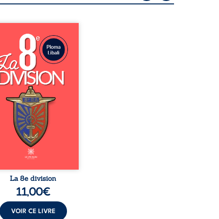
le sillage encore brûlant
 Grande Guerre, Pauline et
le quittent leurs passés
ines pour tenter de se
nstruire à Angoulême.
iennes infirmières
taires sur le front de
n, elles rejoignent un
tut d’arts où une nouvelle
emble enfin possible. Entre
 partagés, passion créative
encontres inattendues,
poir renaît. Mais les
souvenirs ...
La 8e division
11,00
€
VOIR CE LIVRE