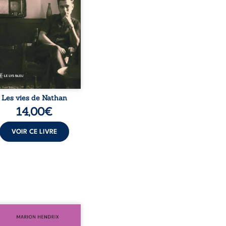
s connu. De ce dialogue
elà la mort naissent des
s qui retracent une vie
uée par la Seconde
e mondiale, une identité
juive brisée, la guerre ...
Les vies de Nathan
14,00
€
VOIR CE LIVRE
sommes en 1979, soit 15
 après le décès du