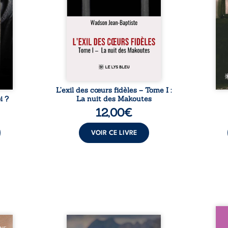
toire
existence paisible avec sa
jamai
gnage
famille. Chef de section
par-d
n, la
respecté, il refuse pourtant de
poème
nce et
fermer les yeux sur l’injustice.
marq
e se
Mais, dans un ...
Guerr
é les
age ...
L’exil des cœurs fidèles – Tome I :
i ?
La nuit des Makoutes
12,00
€
VOIR CE LIVRE
Nous 
eine à
Que reste-t-il de l’enfance
ans