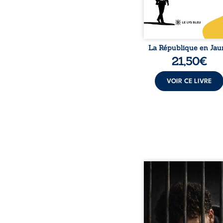
salvatrice. Cependant
couvert
La République en Jau
21,50
€
VOIR CE LIVRE
Pourquoi lui et pas 
raconte le parcours de l’
marqué par les mauvais 
la chute et l’épreu
l’enfermement. Mais il d
également les espoirs q
ont permis de ne pas ren