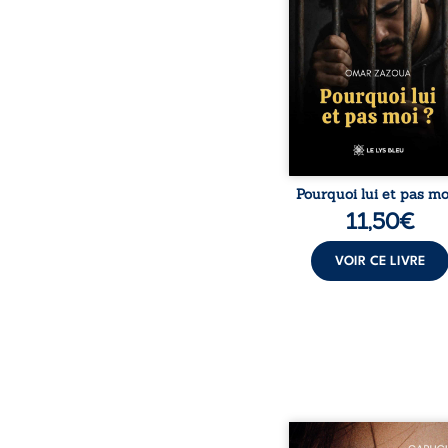
Au-delà d’une his
personnelle, ce témoi
interroge le desti
responsabilité, la résilie
la possibilité d
reconstruire malgr
obstacles. Un ouvr
Pourquoi lui et pas mo
11,50
€
VOIR CE LIVRE
À seize ans, Violette p