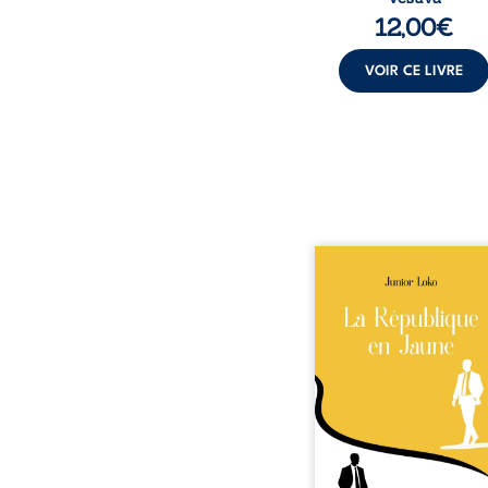
12,00
€
VOIR CE LIVRE
En République Fédéra
Congo, la naissan
jumeaux de races diffé
bouleverse l’ordre ét
Senior est Noir et Juni
Blanc, bien que nés
couple de Noirs. Très
l’événement attire les 
internationaux et tran
le bébé blanc en une 
emblématique sacrée, inv
selon certains, d’une m