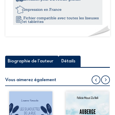
vie
13,0
du
Impression en France
paradis
Fichier compatible avec toutes les liseuses
et tablettes
Biographie de l'auteur
Détails
Vous aimerez également
Les silhouettes de
Auberge de la
la rue donne la
maison de la
parole à six
justice est un
personnages
récit-témoignage
ordinaires,
consacré au