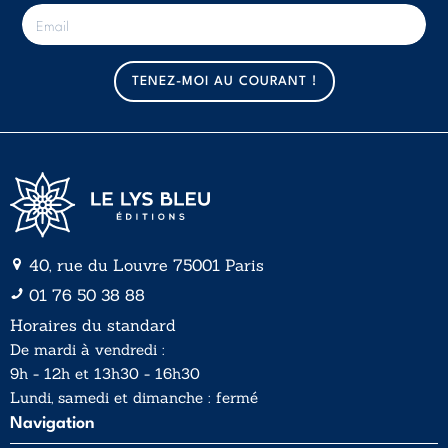
E
-
m
a
TENEZ-MOI AU COURANT !
i
l
*
40, rue du Louvre 75001 Paris
01 76 50 38 88
Horaires du standard
De mardi à vendredi :
9h - 12h et 13h30 - 16h30
Lundi, samedi et dimanche : fermé
Navigation