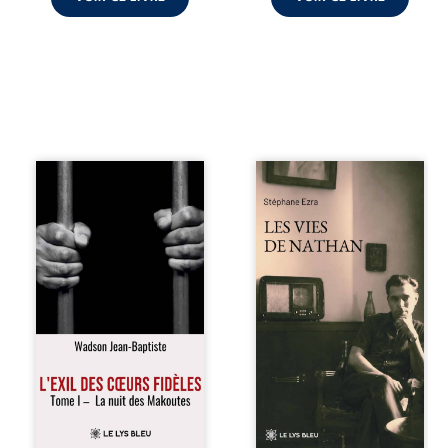
« Une nuit suffit
Les vies de
parfois pour briser
Nathan est un
une famille… mais
recueil de poésie
certaines fidélités
né en trois jours,
traversent les
au printemps
années. » Haïti,
2026. Pour la
sous la dictature
première fois,
des Duvalier. La
Stéphane Ezra,
peur s’étend
médium, a pu
jusque dans les
communiquer
villages les plus
avec son père,
reculés. À Bainet,
disparu depuis
Jean-Joël Joli
plus de vingt ans
mène une
et qu’il n’a jamais
existence paisible
connu. De ce
avec sa famille.
dialogue par-delà