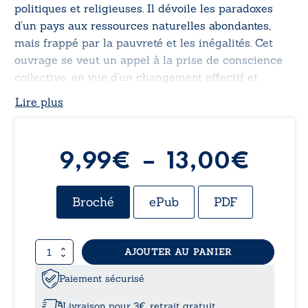
politiques et religieuses. Il dévoile les paradoxes
d’un pays aux ressources naturelles abondantes,
mais frappé par la pauvreté et les inégalités. Cet
ouvrage se veut un appel à la prise de conscience
collective, en vue d’un changement effectif et
durable.
Lire plus
Plag
9,99
€
–
13,00
€
de
Broché
ePub
PDF
prix :
quantité
AJOUTER AU PANIER
9,99
de
Guinée
Paiement sécurisé
à
-
L’insoutenable
Livraison pour 3€, retrait gratuit