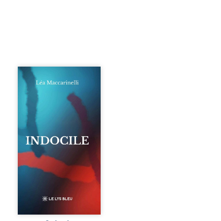
Quatre parties.
Quatre refus.
Quatre visages
d’une existence en
friction. Entre les
silences qu’on ne
déchiffre pas, les
amours qu’on
dérange, les corps
qu’on administre
et les liens qu’on
sabote, cet
ouvrage parle à
celles et ceux qui
vivent trop fort,
trop vrai, trop tôt.
Indocile est une
traversée. Une