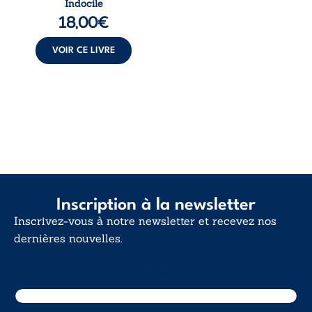
Indocile
langue nue. Une
18,00
€
insurrection
calme. Une
déclaration
VOIR CE LIVRE
d’existence pour ...
Inscription à la newsletter
Inscrivez-vous à notre newsletter et recevez nos
dernières nouvelles.
E-mail