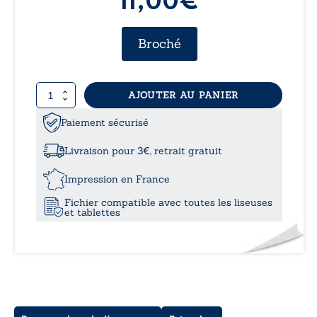
11,00
€
Broché
quantité
AJOUTER AU PANIER
de
L’impact
Paiement sécurisé
de
la
Livraison pour 3€, retrait gratuit
pauvreté
sur
Impression en France
l’accès
Fichier compatible avec toutes les liseuses
à
et tablettes
l’éducation
-
Stratégies
de
contournement
des
familles
vulnérables