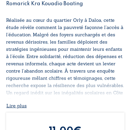
Romarick Kra Kouadio Boating
Réalisée au cœur du quartier Orly à Daloa, cette
étude révèle comment la pauvreté façonne l’accès à
l’éducation. Malgré des foyers surchargés et des
revenus dérisoires, les familles déploient des
stratégies ingénieuses pour maintenir leurs enfants
à l’école. Entre solidarité, réduction des dépenses et
revenus informels, chaque acte devient un levier
contre l’abandon scolaire. À travers une enquête
rigoureuse mêlant chiffres et témoignages, cette
recherche expose la résilience des plus vulnérables.
Un regard inédit sur les inégalités scolaires en Côte
d’Ivoire, qui éclaire la lutte quotidienne pour
Lire plus
l’éducation en milieu urbain.