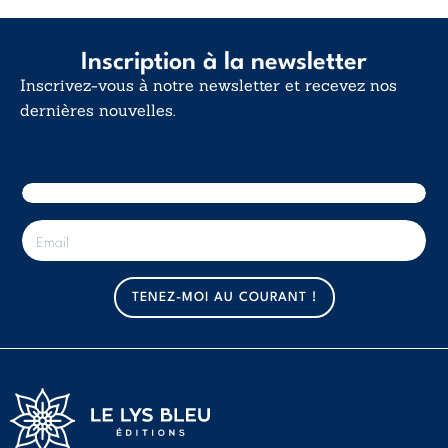
Inscription à la newsletter
Inscrivez-vous à notre newsletter et recevez nos
dernières nouvelles.
E-mail
E
-
m
a
TENEZ-MOI AU COURANT !
i
l
*