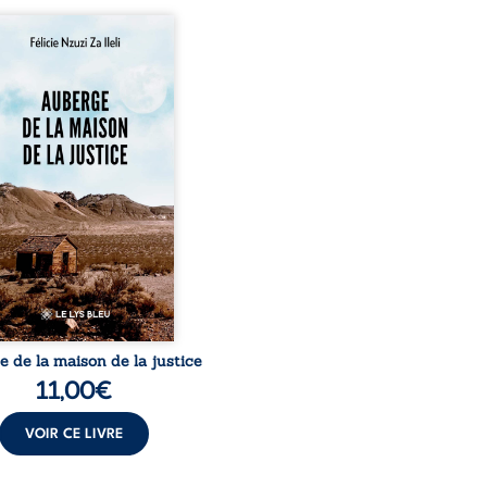
rge de la maison de la
tice est un récit-
ignage consacré au
urs exemplaire de Mbala
Nkuaku Lema Félix.
strat intègre, fervent
seur des droits humains
de l’indépendance
aire, il voit sa carrière de
e-quatre ans brutalement
ée par une révocation
raire en 2009, plongeant
e dans un chaos matériel
et moral. À ...
 de la maison de la justice
11,00
€
VOIR CE LIVRE