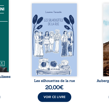
ire de
ini en
Les silhouettes de la rue
Aube
visite
donne la parole à six
jus
sté de
personnages ordinaires,
témo
iècle.
traversés par des pensées, des
parco
sur sa
émotions et des silences qui
Zi 
vrage
pourraient appartenir à
Magi
els et
chacun de nous. À travers
défen
voiler
leurs parcours, ce roman invite
et 
mes et
à porter un regard différent
judici
teur.
sur celles et ceux qui nous
trent
nte et
entourent, à deviner ce qui se
bris
e de ...
cache derrière les apparences
arbit
et à s’ouvrir au fourmillement
sa vi
sensible de notre ...
ulisses
Les silhouettes de la rue
Auberge
20,00
€
VOIR CE LIVRE