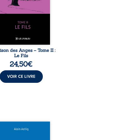
ache, la malédiction
iale, mais aussi la toute-
ance de Gauthier. Mais
ent dompter cet enfant
avant qu’il ...
ison des Anges – Tome II :
Le Fils
24,50
€
VOIR CE LIVRE
 le naufrage n’avait pas
té tous ses secrets ? À
du Titanic, lors du voyage