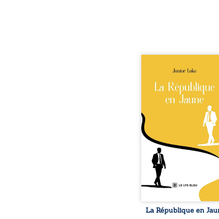
En République Fédéra
Congo, la naissan
jumeaux de races diffé
bouleverse l’ordre ét
Senior est Noir et Juni
Blanc, bien que nés
couple de Noirs. Très
l’événement attire les 
internationaux et tran
le bébé blanc en une 
emblématique sacrée, inv
selon certains, d’une m
salvatrice. Cependant
couvert
La République en Jau