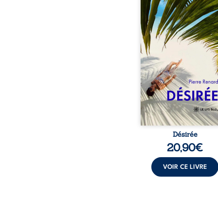
séduisante femme métis
trente ans. À peine a
commencé à apprivois
nouveau corps qu’Ange 
dans sa vie et fait va
toutes ses certitudes.
eux, l’attirance est immé
brûlante jusqu’à ce 
secret familial fasse 
l’impensable : et s’ils é
demi-frère
Désirée
20,90
€
VOIR CE LIVRE