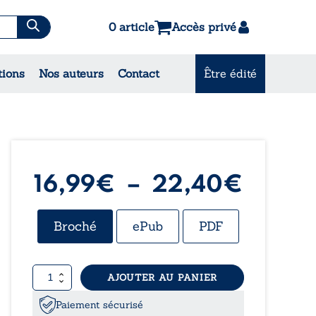
0 article
Accès privé
es & Contes
tions
Nos auteurs
Contact
Être édité
CONSULTEZ NOS
MEILLEURES VENTES
Plage
16,99
€
–
22,40
€
de
Broché
ePub
PDF
prix :
quantité
AJOUTER AU PANIER
16,99
de
Ce
Paiement sécurisé