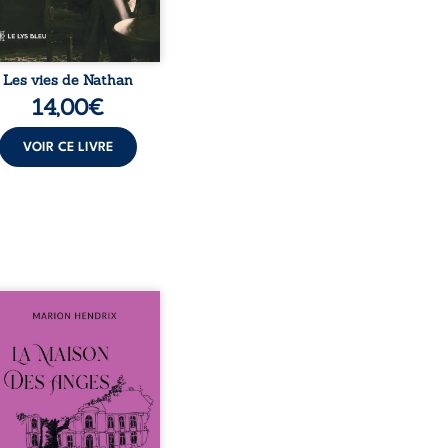
Les vies de Nathan
14,00
€
VOIR CE LIVRE
sommes en 1979, soit 15
 après le décès du
arche Anatole-Eustache.
mille devra affronter non
ment un inconnu qui rôde
ur du domaine et dont
n, le fidèle majordome,
te les visites, le passé
ombrant d’Anatole-