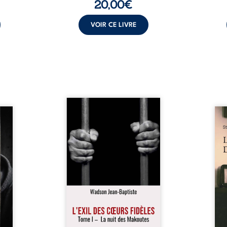
20,00
€
VOIR CE LIVRE
« Une nuit suffit parfois pour
moi ?
briser une famille… mais
Les 
auteur
certaines fidélités traversent
recue
choix,
les années. » Haïti, sous la
jours
ve de
dictature des Duvalier. La peur
la pr
évoile
s’étend jusque dans les
médi
ui lui
villages les plus reculés. À
avec 
oncer.
Bainet, Jean-Joël Joli mène une
plus 
toire
existence paisible avec sa
jamai
gnage
famille. Chef de section
par-d
n, la
respecté, il refuse pourtant de
poème
nce et
fermer les yeux sur l’injustice.
marq
e se
Mais, dans un ...
Guerr
é les