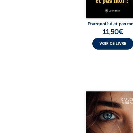
obstacles. Un ouvr
Pourquoi lui et pas mo
11,50
€
VOIR CE LIVRE
À seize ans, Violette p
trouver sa place da
société. Entre timi
moqueries et peu
jugement, elle avance a
sentiment d’être diffé
sans comprendre plein
ce qui l’habite. Sa ren