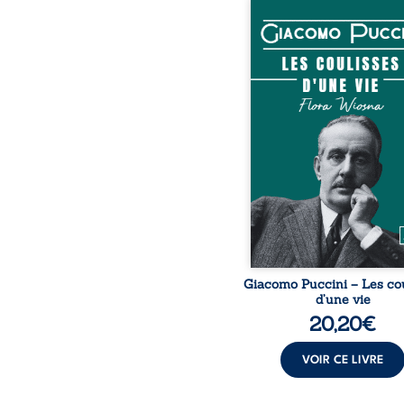
À l’occasion du centena
la mort de Giacomo Pucc
2024, cette biographie re
la vie du maître inconte
l’opéra de la fin du XIX s
S’appuyant librement 
correspondance, l’ou
mêle habilement faits ré
éléments fictifs pour dé
les facettes les plus inti
méconnues du composi
Une immersion fascina
plein
Giacomo Puccini – Les co
d’une vie
20,20
€
VOIR CE LIVRE