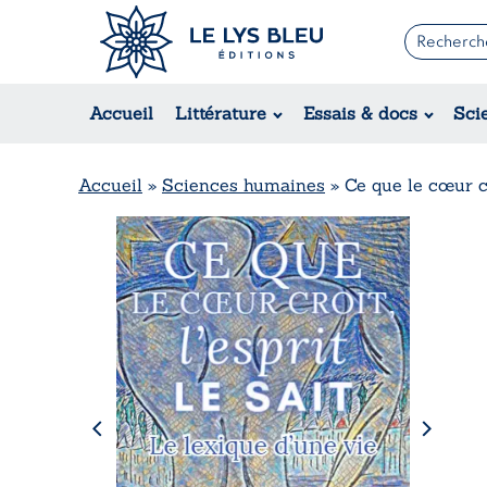
Romans
Contemporain
Accueil
Littérature
Essais & docs
Sci
Suspense / Thriller / Policier
Fantastique
Science-fiction
Accueil
»
Sciences humaines
»
Ce que le cœur cr