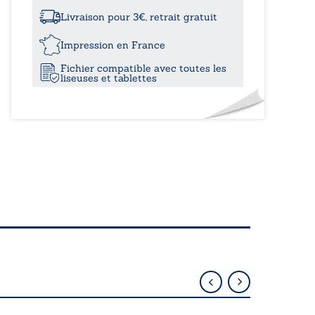
à
que
le
Livraison pour 3€, retrait gratuit
cœur
22,4
croit,
Impression en France
l’esprit
Fichier compatible avec toutes les
le
liseuses et tablettes
sait
-
Le
lexique
d’une
vie