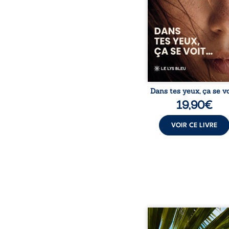
avec Louise boulevers
certitudes et fait naître 
des émotions long
refoulées. Des années
tard, alors qu’elle s’apprêt
Dans tes yeux, ça se vo
19,90
€
VOIR CE LIVRE
Au réveil, Pierre, jeune re
découvre qu’il est deve