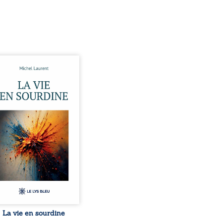
 et Pierre se sont
ontrés très jeunes,
ue par hasard, et se sont
 simplement, persuadés
la présence de l’autre
irait. Ils mènent une
tence modeste, rythmée
 travail, la fatigue et les
ces. La mort de la mère de
, chez qui ils vivent,
lise un équilibre déjà
aire. Puis vient la
ance de leur enfant, et le
basculement. ...
La vie en sourdine