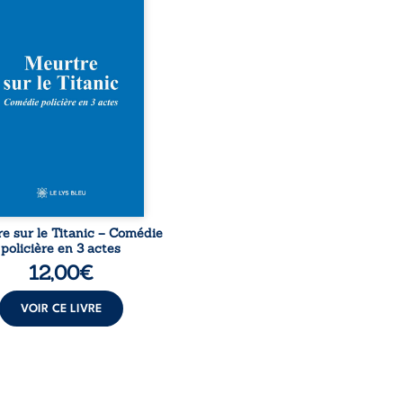
ural en 1912, un meurtre
ommis. Le drame disparaît
le navire, englouti dans
rofondeurs de l’Atlantique.
décennies plus tard, la
uverte de l’épave fait
gir un secret que l’on
it perdu. Dans un coffre
rieux, des indices oubliés
...
e sur le Titanic – Comédie
policière en 3 actes
12,00
€
VOIR CE LIVRE