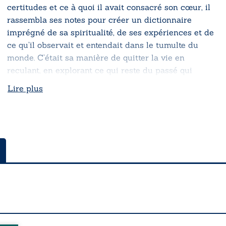
certitudes et ce à quoi il avait consacré son cœur, il
rassembla ses notes pour créer un dictionnaire
imprégné de sa spiritualité, de ses expériences et de
ce qu’il observait et entendait dans le tumulte du
monde. C’était sa manière de quitter la vie en
reculant, en explorant ce qui reste du passé qui
perdure et en témoignant du présent qui préfigure
Lire plus
l’avenir.