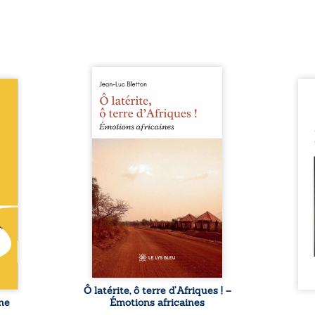
Ô latérite, ô terre d’Afriques !
le du
est un hommage poétique et
Nina
ce de
authentique aux paysages, aux
renc
rentes
rencontres et aux émotions
presq
abli :
brutes d’un continent en
aimés
or est
reconstruction, entre
que 
 d’un
traditions et modernité. Des
suff
 vite,
souvenirs intimes – la pluie à
exis
médias
Namoungou, le baobab de
par le
sforme
Zagtouli – aux portraits
silen
figure
marquants – Thomas Sankara,
Nina
estie,
Hamadoun Dicko, le Vieux
fragi
ission
Biokou – l’auteur partage des
préc
, sous
instantanés ...
naiss
 de ...
Ô latérite, ô terre d’Afriques ! –
ne
Émotions africaines