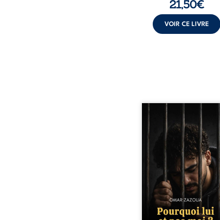
21,50
€
VOIR CE LIVRE
Pourquoi lui et pas 
raconte le parcours de l’
marqué par les mauvais 
la chute et l’épreu
l’enfermement. Mais il d
également les espoirs q
ont permis de ne pas ren
Au-delà d’une his
personnelle, ce témoi
interroge le desti
responsabilité, la résilie
la possibilité d
reconstruire malgr