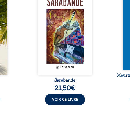
sée de
neige en hiver, Au cours de
inaug
-t-il
nuits pâles, Dans la clarté
est c
er ce
bienveillante de la lune, Rêves,
avec 
surgit
pensées, révoltes et espoirs…
les p
ciller
Des mots s’assemblent, colorés,
Sept 
 Entre
rebelles aux règles de la
déco
diate,
poésie, mais chantant en
resur
qu’un
rythme. Ils forment une
croya
planer
sarabande, passionnée souvent,
mysté
taient
plus ...
 et ...
Meurtr
Sarabande
21,50
€
VOIR CE LIVRE