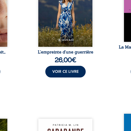
e ses
L’auteure y raconte ce que les
Eust
en elle
dossiers médicaux taisent : la
famil
temps
peur, l’isolement, l’épuisement
puiss
 plus
et le sentiment de ne pas ...
comm
e à ...
La Ma
it…
L’empreinte d’une guerrière
26,00
€
VOIR CE LIVRE
Et si
traité,
Aux chants crépitants de l’été,
empor
nu une
Sous le silence ouaté de la
bord 