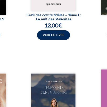
age ...
L’exil des cœurs fidèles – Tome I :
i ?
La nuit des Makoutes
12,00
€
VOIR CE LIVRE
Nous 
eine à
Que reste-t-il de l’enfance
ans
ns la
lorsque la maladie impose ses
patri
dité,
propres règles ? L’empreinte
La fa
r du
d’une guerrière livre, sans
seule
vec le
détour, le récit d’un quotidien
auto
rente,
bouleversé par la maladie
Firmi
ement
chronique, l’errance médicale
redou
contre
et de longues hospitalisations.
enc