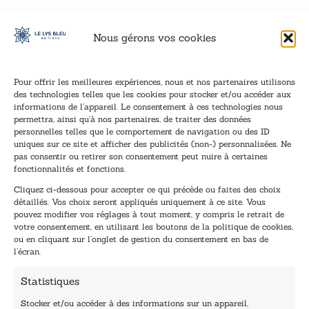
Nous gérons vos cookies
Pour offrir les meilleures expériences, nous et nos partenaires utilisons
des technologies telles que les cookies pour stocker et/ou accéder aux
informations de l’appareil. Le consentement à ces technologies nous
Inscription à la newsletter
permettra, ainsi qu’à nos partenaires, de traiter des données
Inscrivez-vous à notre newsletter et recevez nos
personnelles telles que le comportement de navigation ou des ID
uniques sur ce site et afficher des publicités (non-) personnalisées. Ne
dernières nouvelles.
pas consentir ou retirer son consentement peut nuire à certaines
E
E
fonctionnalités et fonctions.
-
-
Cliquez ci-dessous pour accepter ce qui précède ou faites des choix
m
m
détaillés. Vos choix seront appliqués uniquement à ce site. Vous
a
a
pouvez modifier vos réglages à tout moment, y compris le retrait de
TENEZ-MOI AU COURANT !
i
i
votre consentement, en utilisant les boutons de la politique de cookies,
l
l
ou en cliquant sur l’onglet de gestion du consentement en bas de
*
*
l’écran.
E
-
Statistiques
m
a
Stocker et/ou accéder à des informations sur un appareil,