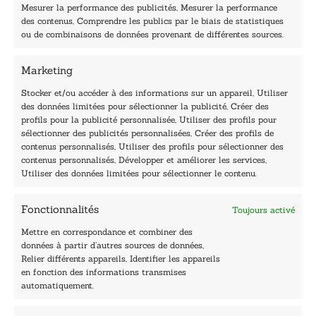
i
Mesurer la performance des publicités, Mesurer la performance
l
des contenus, Comprendre les publics par le biais de statistiques
40, rue du Louvre 75001 Paris
ou de combinaisons de données provenant de différentes sources.
01 76 50 38 88
Marketing
Horaires du standard
De mardi à vendredi :
Stocker et/ou accéder à des informations sur un appareil, Utiliser
des données limitées pour sélectionner la publicité, Créer des
9h - 12h et 13h30 - 16h30
profils pour la publicité personnalisée, Utiliser des profils pour
Lundi, samedi et dimanche : fermé
sélectionner des publicités personnalisées, Créer des profils de
Navigation
contenus personnalisés, Utiliser des profils pour sélectionner des
contenus personnalisés, Développer et améliorer les services,
Accueil
Utiliser des données limitées pour sélectionner le contenu.
Être édité
Contactez-nous
Fonctionnalités
Toujours activé
Les Plumes du Lys Bleu
Prix sciences humaines et sociales
Mettre en correspondance et combiner des
Nos collections
données à partir d’autres sources de données,
Nos auteurs
Relier différents appareils, Identifier les appareils
Catalogue
en fonction des informations transmises
automatiquement.
Littérature
Essai & docs