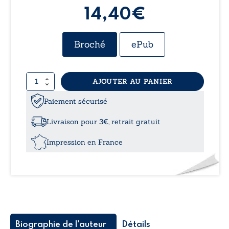
14,40€
Broché
ePub
quantité
AJOUTER AU PANIER
de
Julien
Paiement sécurisé
-
le
Livraison pour 3€, retrait gratuit
druide
du
Impression en France
marais
Biographie de l'auteur
Détails