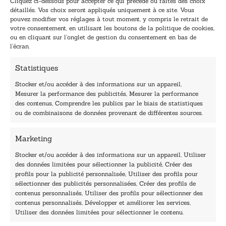
Cliquez ci-dessous pour accepter ce qui précède ou faites des choix
m
m
détaillés. Vos choix seront appliqués uniquement à ce site. Vous
a
a
pouvez modifier vos réglages à tout moment, y compris le retrait de
TENEZ-MOI AU COURANT !
i
i
votre consentement, en utilisant les boutons de la politique de cookies,
l
l
ou en cliquant sur l’onglet de gestion du consentement en bas de
*
E
l’écran.
-
m
Statistiques
a
i
Stocker et/ou accéder à des informations sur un appareil,
l
Mesurer la performance des publicités, Mesurer la performance
E
des contenus, Comprendre les publics par le biais de statistiques
-
40, rue du Louvre 75001 Paris
ou de combinaisons de données provenant de différentes sources.
m
01 76 50 38 88
a
i
Marketing
Horaires du standard
l
De mardi à vendredi :
Stocker et/ou accéder à des informations sur un appareil, Utiliser
des données limitées pour sélectionner la publicité, Créer des
9h - 12h et 13h30 - 16h30
profils pour la publicité personnalisée, Utiliser des profils pour
Lundi, samedi et dimanche : fermé
sélectionner des publicités personnalisées, Créer des profils de
Navigation
contenus personnalisés, Utiliser des profils pour sélectionner des
contenus personnalisés, Développer et améliorer les services,
Accueil
Utiliser des données limitées pour sélectionner le contenu.
Être édité