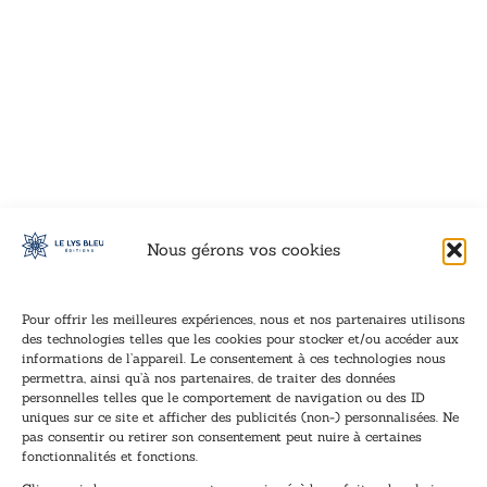
VOIR CE LIVRE
VOIR CE LIVRE
VOIR CE LIVRE
VOIR CE LIVRE
VOIR CE LIVRE
VOIR CE LIVRE
VOIR CE LIVRE
VOIR CE LIVRE
VOIR CE LIVRE
VOIR CE LIVRE
VOIR CE LIVRE
VOIR CE LIVRE
VOIR CE LIVRE
VOIR CE LIVRE
VOIR CE LIVRE
VOIR CE LIVRE
VOIR CE LIVRE
VOIR CE LIVRE
VOIR CE LIVRE
VOIR CE LIVRE
VOIR CE LIVRE
VOIR CE LIVRE
VOIR CE LIVRE
VOIR CE LIVRE
VOIR CE LIVRE
VOIR CE LIVRE
VOIR CE LIVRE
VOIR CE LIVRE
VOIR CE LIVRE
VOIR CE LIVRE
VOIR CE LIVRE
VOIR CE LIVRE
Nous gérons vos cookies
Pour offrir les meilleures expériences, nous et nos partenaires utilisons
des technologies telles que les cookies pour stocker et/ou accéder aux
informations de l’appareil. Le consentement à ces technologies nous
Inscription à la newsletter
permettra, ainsi qu’à nos partenaires, de traiter des données
Inscrivez-vous à notre newsletter et recevez nos
personnelles telles que le comportement de navigation ou des ID
uniques sur ce site et afficher des publicités (non-) personnalisées. Ne
dernières nouvelles.
pas consentir ou retirer son consentement peut nuire à certaines
E
E
fonctionnalités et fonctions.
-
-