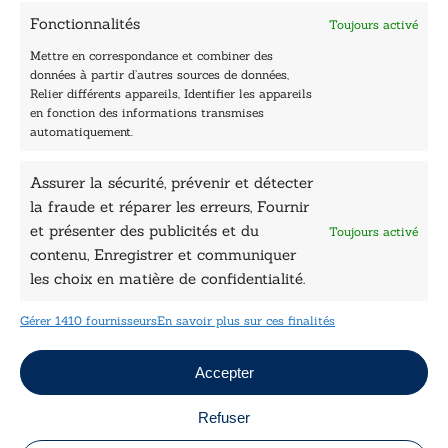
Contactez-nous
Fonctionnalités
Toujours activé
Les Plumes du Lys Bleu
Prix sciences humaines et sociales
Mettre en correspondance et combiner des
Nos collections
données à partir d’autres sources de données,
Nos auteurs
Relier différents appareils, Identifier les appareils
Catalogue
en fonction des informations transmises
automatiquement.
Littérature
Essai & docs
Assurer la sécurité, prévenir et détecter
Sciences humaines
la fraude et réparer les erreurs, Fournir
Pratique
Le Petit Lys
et présenter des publicités et du
Toujours activé
Données légales
contenu, Enregistrer et communiquer
les choix en matière de confidentialité.
Conditions Générales de vente
Déclaration de confidentialité
Gérer 1410 fournisseurs
En savoir plus sur ces finalités
Politique de cookies
Mentions légales
Jeux concours
Accepter
Refuser
Copyright © 2026 Le Lys Bleu Éditions tous droits
réservés