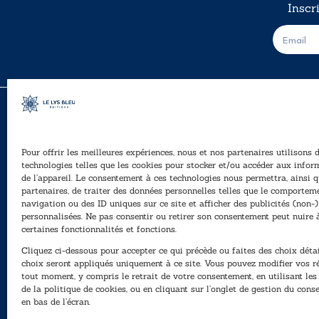
Inscr
E
-
m
a
i
l
*
Pour offrir les meilleures expériences, nous et nos partenaires utilisons 
A
technologies telles que les cookies pour stocker et/ou accéder aux infor
Ê
de l’appareil. Le consentement à ces technologies nous permettra, ainsi q
40, rue du Louvre 75001 Paris
partenaires, de traiter des données personnelles telles que le comportem
01 76 50 38 88
navigation ou des ID uniques sur ce site et afficher des publicités (non-)
personnalisées. Ne pas consentir ou retirer son consentement peut nuire 
P
Horaires du standard
certaines fonctionnalités et fonctions.
e
De mardi à vendredi :
Cliquez ci-dessous pour accepter ce qui précède ou faites des choix détai
N
9h - 12h et 13h30 - 16h30
choix seront appliqués uniquement à ce site. Vous pouvez modifier vos r
tout moment, y compris le retrait de votre consentement, en utilisant le
Lundi, samedi et dimanche : fermé
de la politique de cookies, ou en cliquant sur l’onglet de gestion du con
en bas de l’écran.