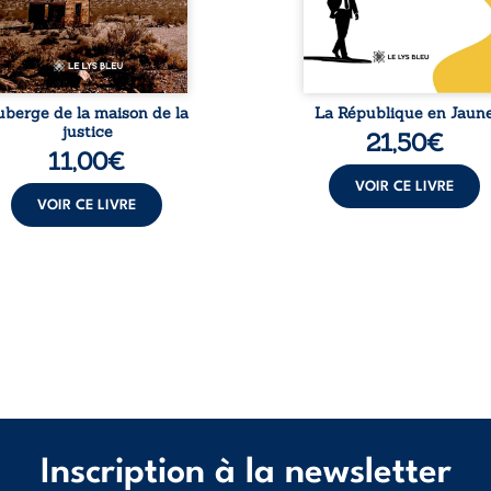
itraire en 2009, plongeant
mission salvatri
 vie dans un chaos
Cependant, sous couvert de
matériel et moral. À ...
uberge de la maison de la
La République en Jaun
justice
21,50
€
11,00
€
VOIR CE LIVRE
VOIR CE LIVRE
Inscription à la newsletter