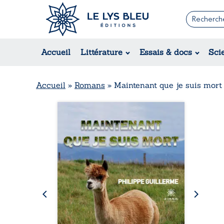
Romans
Contemporain
Rom
Accueil
Littérature
Essais & docs
Sci
Suspense / Thriller / Policier
Érot
Fantastique
Hist
Science-fiction
Rég
Accueil
»
Romans
»
Maintenant que je suis mort