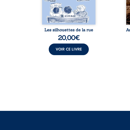
me. Une
apparences et à s’ouvrir au
arb
ce pour
fourmillement sensible de
sa
...
notre ...
Les silhouettes de la rue
A
20,00
€
VOIR CE LIVRE