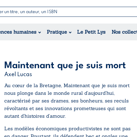
Nouvelles & Contes
Poésie
ance
Jeunesse
ences humaines
Pratique
Le Petit Lys
Nos collec
Théâtre
ique
orique
ional
Maintenant que je suis mort
Axel Lucas
Au cœur de la Bretagne,
Maintenant que je suis mort
nous plonge dans le monde rural d’aujourd’hui,
caractérisé par ses drames, ses bonheurs, ses reculs
révoltants et ses innovations prometteuses qui sont
autant d’histoires d’amour.
Les modèles économiques productivistes ne sont pas
en danger. Pourtant, ils défendent bec et ongles une