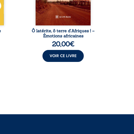
ce.
Dicko, le Vieux Biokou –
Puis v
 ...
l’auteur partage des
leur
instantanés ...
e
Ô latérite, ô terre d’Afriques ! –
L
Émotions africaines
20,00
€
VOIR CE LIVRE