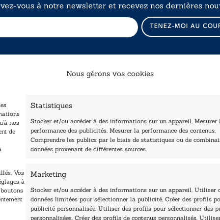
ivez-vous à notre newsletter et recevez nos dernières nouv
*
TENEZ-MOI AU COU
*
E
-
m
a
Nous gérons vos cookies
i
l
Catalogue
Navigation
Statistiques
des
ccueil
Littérature
mations
Stocker et/ou accéder à des informations sur un appareil, Mesurer 
tre édité
u’à nos
Essai & docs
performance des publicités, Mesurer la performance des contenus,
ent de
Contactez-nous
Comprendre les publics par le biais de statistiques ou de combina
Sciences humaines
Les Plumes du Lys Bleu
à
données provenant de différentes sources.
rix sciences humaines
Pratique
t sociales
Le Petit Lys
llés. Vos
Marketing
os collections
églages à
Nos auteurs
Stocker et/ou accéder à des informations sur un appareil, Utiliser 
s boutons
sentement
données limitées pour sélectionner la publicité, Créer des profils po
publicité personnalisée, Utiliser des profils pour sélectionner des p
personnalisées, Créer des profils de contenus personnalisés, Utilise