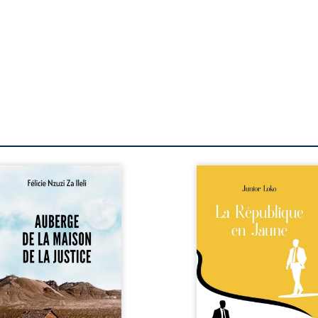
berge de la maison de la
En République Fédérale
stice est un récit-
Congo, la naissance
moignage consacré au
jumeaux de races différe
rcours exemplaire de
bouleverse l’ordre établ
ala Zi Nkuaku Lema Félix.
Senior est Noir et Junior
gistrat intègre, fervent
Blanc, bien que nés d
fenseur des droits
couple de Noirs. Très vi
umains et de
l’événement attire les mé
ndépendance judiciaire, il
internationaux et transf
it sa carrière de trente-
le bébé blanc en une fig
atre ans brutalement
emblématique sacr
isée par une révocation
investie, selon certains, d