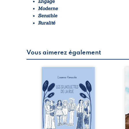
Engagé
Moderne
Sensible
Ruralité
Vous aimerez également
 refus.
Les silhouettes de la rue
Au
d’une
donne la parole à six
ju
. Entre
personnages ordinaires,
té
on ne
traversés par des pensées,
pa
amours
des émotions et des silences
Mb
 corps
qui pourraient appartenir à
Ma
s liens
chacun de nous. À travers
dé
uvrage
leurs parcours, ce roman
h
eux qui
invite à porter un regard
l’i
p vrai,
différent sur celles et ceux
vo
est une
qui nous entourent, à deviner
qu
ue nue.
ce qui se cache derrière les
br