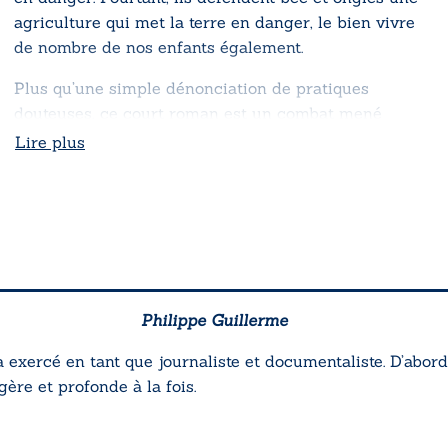
agriculture qui met la terre en danger, le bien vivre
de nombre de nos enfants également.
Plus qu’une simple dénonciation de pratiques
douteuses, ce court roman est un combat mené
tambour battant, un appel à une plus grande lucidité
Lire plus
pour l’être humain sur terre, à une révolution des
esprits. Le risque est gros, mais les issues
s’éclaircissent.
Philippe Guillerme
 exercé en tant que journaliste et documentaliste. D’abor
gère et profonde à la fois.