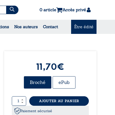
0 article
Accès privé
tions
Nos auteurs
Contact
Être édité
CONSULTEZ NOS
MEILLEURES VENTES
11,70€
Broché
ePub
quantité
AJOUTER AU PANIER
de
Maintenant
Paiement sécurisé