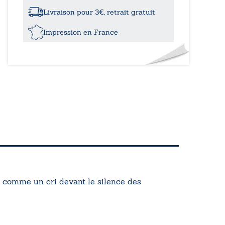
que
je
Livraison pour 3€, retrait gratuit
suis
mort
Impression en France
d comme un cri devant le silence des