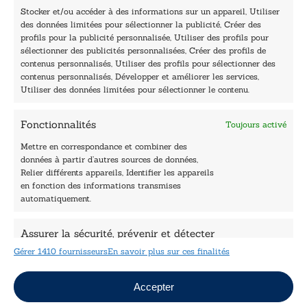
Stocker et/ou accéder à des informations sur un appareil, Utiliser
Accueil
des données limitées pour sélectionner la publicité, Créer des
Être édité
profils pour la publicité personnalisée, Utiliser des profils pour
Contactez-nous
sélectionner des publicités personnalisées, Créer des profils de
Les Plumes du Lys Bleu
contenus personnalisés, Utiliser des profils pour sélectionner des
Prix sciences humaines et sociales
contenus personnalisés, Développer et améliorer les services,
Nos collections
Utiliser des données limitées pour sélectionner le contenu.
Nos auteurs
Catalogue
Fonctionnalités
Toujours activé
Littérature
Essai & docs
Mettre en correspondance et combiner des
Sciences humaines
données à partir d’autres sources de données,
Pratique
Relier différents appareils, Identifier les appareils
Le Petit Lys
en fonction des informations transmises
automatiquement.
Données légales
Conditions Générales de vente
Assurer la sécurité, prévenir et détecter
Déclaration de confidentialité
la fraude et réparer les erreurs, Fournir
Gérer 1410 fournisseurs
En savoir plus sur ces finalités
Politique de cookies
et présenter des publicités et du
Toujours activé
Mentions légales
Jeux concours
contenu, Enregistrer et communiquer
Accepter
les choix en matière de confidentialité.