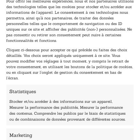
Pour offrir les meilleures expériences, nous et nos partenaires utilisons
E
E
des technologies telles que les cookies pour stocker et/ou accéder aux
-
-
informations de l’appareil. Le consentement à ces technologies nous
m
m
permettra, ainsi qu’à nos partenaires, de traiter des données
a
a
personnelles telles que le comportement de navigation ou des ID
TENEZ-MOI AU COURANT !
i
i
uniques sur ce site et afficher des publicités (non-) personnalisées. Ne
l
l
pas consentir ou retirer son consentement peut nuire à certaines
*
E
fonctionnalités et fonctions.
-
Cliquez ci-dessous pour accepter ce qui précède ou faites des choix
m
détaillés. Vos choix seront appliqués uniquement à ce site. Vous
a
pouvez modifier vos réglages à tout moment, y compris le retrait de
i
votre consentement, en utilisant les boutons de la politique de cookies,
l
ou en cliquant sur l’onglet de gestion du consentement en bas de
E
l’écran.
-
40, rue du Louvre 75001 Paris
m
Statistiques
01 76 50 38 88
a
i
Stocker et/ou accéder à des informations sur un appareil,
Horaires du standard
l
Mesurer la performance des publicités, Mesurer la performance
De mardi à vendredi :
des contenus, Comprendre les publics par le biais de statistiques
9h - 12h et 13h30 - 16h30
ou de combinaisons de données provenant de différentes sources.
Lundi, samedi et dimanche : fermé
Navigation
Marketing