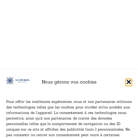
VOIR CE LIVRE
VOIR CE LIVRE
VOIR CE LIVRE
VOIR CE LIVRE
VOIR CE LIVRE
VOIR CE LIVRE
VOIR CE LIVRE
VOIR CE LIVRE
VOIR CE LIVRE
VOIR CE LIVRE
VOIR CE LIVRE
VOIR CE LIVRE
VOIR CE LIVRE
VOIR CE LIVRE
VOIR CE LIVRE
VOIR CE LIVRE
VOIR CE LIVRE
VOIR CE LIVRE
VOIR CE LIVRE
VOIR CE LIVRE
VOIR CE LIVRE
VOIR CE LIVRE
VOIR CE LIVRE
VOIR CE LIVRE
VOIR CE LIVRE
VOIR CE LIVRE
VOIR CE LIVRE
VOIR CE LIVRE
VOIR CE LIVRE
VOIR CE LIVRE
VOIR CE LIVRE
VOIR CE LIVRE
Nous gérons vos cookies
Pour offrir les meilleures expériences, nous et nos partenaires utilisons
des technologies telles que les cookies pour stocker et/ou accéder aux
informations de l’appareil. Le consentement à ces technologies nous
Inscription à la newsletter
permettra, ainsi qu’à nos partenaires, de traiter des données
Inscrivez-vous à notre newsletter et recevez nos
personnelles telles que le comportement de navigation ou des ID
uniques sur ce site et afficher des publicités (non-) personnalisées. Ne
dernières nouvelles.
pas consentir ou retirer son consentement peut nuire à certaines