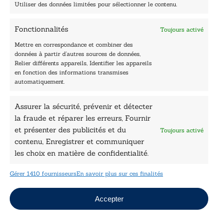
Accueil
Utiliser des données limitées pour sélectionner le contenu.
Être édité
Contactez-nous
Fonctionnalités
Toujours activé
Les Plumes du Lys Bleu
Prix sciences humaines et sociales
Mettre en correspondance et combiner des
Nos collections
données à partir d’autres sources de données,
Nos auteurs
Relier différents appareils, Identifier les appareils
Catalogue
en fonction des informations transmises
automatiquement.
Littérature
Essai & docs
Assurer la sécurité, prévenir et détecter
Sciences humaines
la fraude et réparer les erreurs, Fournir
Pratique
Le Petit Lys
et présenter des publicités et du
Toujours activé
Données légales
contenu, Enregistrer et communiquer
les choix en matière de confidentialité.
Conditions Générales de vente
Déclaration de confidentialité
Gérer 1410 fournisseurs
En savoir plus sur ces finalités
Politique de cookies
Mentions légales
Jeux concours
Accepter