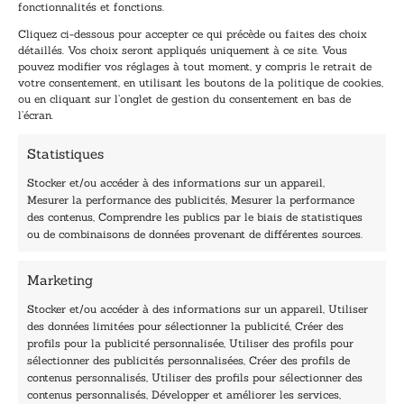
E
E
fonctionnalités et fonctions.
-
-
Cliquez ci-dessous pour accepter ce qui précède ou faites des choix
m
m
détaillés. Vos choix seront appliqués uniquement à ce site. Vous
a
a
pouvez modifier vos réglages à tout moment, y compris le retrait de
TENEZ-MOI AU COURANT !
i
i
votre consentement, en utilisant les boutons de la politique de cookies,
l
l
ou en cliquant sur l’onglet de gestion du consentement en bas de
*
E
l’écran.
-
m
Statistiques
a
i
Stocker et/ou accéder à des informations sur un appareil,
l
Mesurer la performance des publicités, Mesurer la performance
E
des contenus, Comprendre les publics par le biais de statistiques
-
40, rue du Louvre 75001 Paris
ou de combinaisons de données provenant de différentes sources.
m
01 76 50 38 88
a
i
Marketing
Horaires du standard
l
De mardi à vendredi :
Stocker et/ou accéder à des informations sur un appareil, Utiliser
des données limitées pour sélectionner la publicité, Créer des
9h - 12h et 13h30 - 16h30
profils pour la publicité personnalisée, Utiliser des profils pour
Lundi, samedi et dimanche : fermé
sélectionner des publicités personnalisées, Créer des profils de
Navigation
contenus personnalisés, Utiliser des profils pour sélectionner des
contenus personnalisés, Développer et améliorer les services,