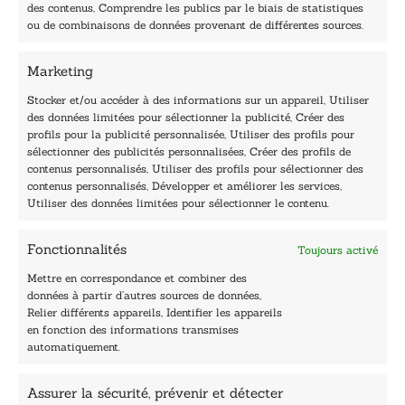
l
des contenus, Comprendre les publics par le biais de statistiques
40, rue du Louvre 75001 Paris
ou de combinaisons de données provenant de différentes sources.
01 76 50 38 88
Marketing
Horaires du standard
De mardi à vendredi :
Stocker et/ou accéder à des informations sur un appareil, Utiliser
des données limitées pour sélectionner la publicité, Créer des
9h - 12h et 13h30 - 16h30
profils pour la publicité personnalisée, Utiliser des profils pour
Lundi, samedi et dimanche : fermé
sélectionner des publicités personnalisées, Créer des profils de
Navigation
contenus personnalisés, Utiliser des profils pour sélectionner des
contenus personnalisés, Développer et améliorer les services,
Accueil
Utiliser des données limitées pour sélectionner le contenu.
Être édité
Contactez-nous
Fonctionnalités
Toujours activé
Les Plumes du Lys Bleu
Prix sciences humaines et sociales
Mettre en correspondance et combiner des
Nos collections
données à partir d’autres sources de données,
Nos auteurs
Relier différents appareils, Identifier les appareils
Catalogue
en fonction des informations transmises
automatiquement.
Littérature
Essai & docs
Assurer la sécurité, prévenir et détecter
Sciences humaines