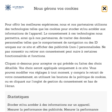
Nous gérons vos cookies
Pour offrir les meilleures expériences, nous et nos partenaires utilisons
des technologies telles que les cookies pour stocker et/ou accéder aux
informations de l’appareil. Le consentement à ces technologies nous
Inscription à la newsletter
permettra, ainsi qu’à nos partenaires, de traiter des données
Inscrivez-vous à notre newsletter et recevez nos
personnelles telles que le comportement de navigation ou des ID
uniques sur ce site et afficher des publicités (non-) personnalisées. Ne
dernières nouvelles.
pas consentir ou retirer son consentement peut nuire à certaines
E
*
fonctionnalités et fonctions.
-
E
Cliquez ci-dessous pour accepter ce qui précède ou faites des choix
m
-
détaillés. Vos choix seront appliqués uniquement à ce site. Vous
a
m
pouvez modifier vos réglages à tout moment, y compris le retrait de
TENEZ-MOI AU COURANT !
i
a
votre consentement, en utilisant les boutons de la politique de cookies,
l
i
ou en cliquant sur l’onglet de gestion du consentement en bas de
*
l
l’écran.
E
-
Statistiques
m
a
Stocker et/ou accéder à des informations sur un appareil,
i
Mesurer la performance des publicités, Mesurer la performance