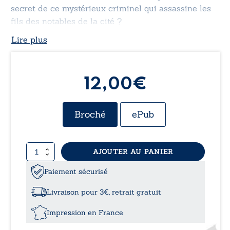
secret de ce mystérieux criminel qui assassine les
fils des notables de la cité ?
Lire plus
12,00€
Broché
ePub
quantité
AJOUTER AU PANIER
de
Le
Paiement sécurisé
baiser
alchimique
Livraison pour 3€, retrait gratuit
Impression en France