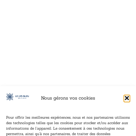
VOIR CE LIVRE
VOIR CE LIVRE
VOIR CE LIVRE
VOIR CE LIVRE
VOIR CE LIVRE
VOIR CE LIVRE
VOIR CE LIVRE
VOIR CE LIVRE
VOIR CE LIVRE
VOIR CE LIVRE
VOIR CE LIVRE
VOIR CE LIVRE
VOIR CE LIVRE
VOIR CE LIVRE
VOIR CE LIVRE
VOIR CE LIVRE
VOIR CE LIVRE
VOIR CE LIVRE
VOIR CE LIVRE
VOIR CE LIVRE
VOIR CE LIVRE
VOIR CE LIVRE
VOIR CE LIVRE
VOIR CE LIVRE
VOIR CE LIVRE
VOIR CE LIVRE
VOIR CE LIVRE
VOIR CE LIVRE
VOIR CE LIVRE
VOIR CE LIVRE
VOIR CE LIVRE
VOIR CE LIVRE
Nous gérons vos cookies
Pour offrir les meilleures expériences, nous et nos partenaires utilisons
des technologies telles que les cookies pour stocker et/ou accéder aux
informations de l’appareil. Le consentement à ces technologies nous
Inscription à la newsletter
permettra, ainsi qu’à nos partenaires, de traiter des données