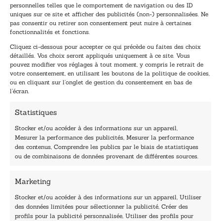
Inscrivez-vous à notre newsletter et recevez nos
personnelles telles que le comportement de navigation ou des ID
uniques sur ce site et afficher des publicités (non-) personnalisées. Ne
dernières nouvelles.
pas consentir ou retirer son consentement peut nuire à certaines
E
*
fonctionnalités et fonctions.
-
E
Cliquez ci-dessous pour accepter ce qui précède ou faites des choix
m
-
détaillés. Vos choix seront appliqués uniquement à ce site. Vous
a
m
pouvez modifier vos réglages à tout moment, y compris le retrait de
TENEZ-MOI AU COURANT !
i
a
votre consentement, en utilisant les boutons de la politique de cookies,
l
i
ou en cliquant sur l’onglet de gestion du consentement en bas de
*
l
l’écran.
E
-
Statistiques
m
a
Stocker et/ou accéder à des informations sur un appareil,
i
Mesurer la performance des publicités, Mesurer la performance
l
des contenus, Comprendre les publics par le biais de statistiques
40, rue du Louvre 75001 Paris
ou de combinaisons de données provenant de différentes sources.
01 76 50 38 88
Marketing
Horaires du standard
De mardi à vendredi :
Stocker et/ou accéder à des informations sur un appareil, Utiliser
des données limitées pour sélectionner la publicité, Créer des
9h - 12h et 13h30 - 16h30
profils pour la publicité personnalisée, Utiliser des profils pour