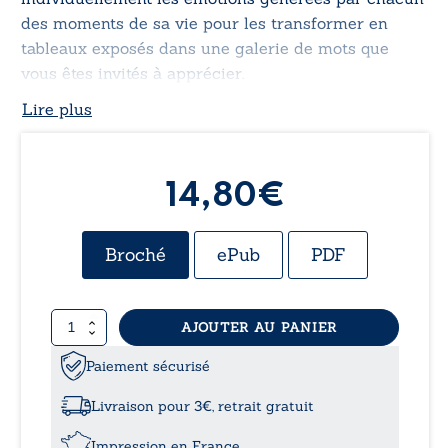
des moments de sa vie pour les transformer en
tableaux exposés dans une galerie de mots que
vous êtes invités à apprécier.
Lire plus
14,80€
Broché
ePub
PDF
quantité
AJOUTER AU PANIER
de
La
Paiement sécurisé
performance
d’une
Livraison pour 3€, retrait gratuit
vie
Impression en France