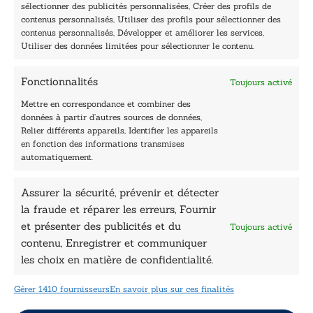
Lundi, samedi et dimanche : fermé
sélectionner des publicités personnalisées, Créer des profils de
Navigation
contenus personnalisés, Utiliser des profils pour sélectionner des
contenus personnalisés, Développer et améliorer les services,
Accueil
Utiliser des données limitées pour sélectionner le contenu.
Être édité
Contactez-nous
Fonctionnalités
Toujours activé
Les Plumes du Lys Bleu
Prix sciences humaines et sociales
Mettre en correspondance et combiner des
Nos collections
données à partir d’autres sources de données,
Nos auteurs
Relier différents appareils, Identifier les appareils
Catalogue
en fonction des informations transmises
automatiquement.
Littérature
Essai & docs
Assurer la sécurité, prévenir et détecter
Sciences humaines
la fraude et réparer les erreurs, Fournir
Pratique
Le Petit Lys
et présenter des publicités et du
Toujours activé
Données légales
contenu, Enregistrer et communiquer
les choix en matière de confidentialité.
Conditions Générales de vente
Déclaration de confidentialité
Gérer 1410 fournisseurs
En savoir plus sur ces finalités
Politique de cookies
Mentions légales