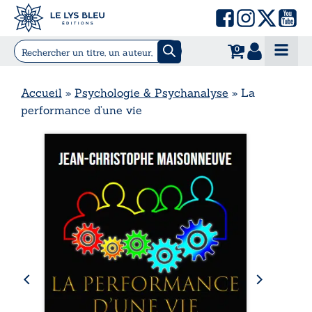
0
Accueil
»
Psychologie & Psychanalyse
»
La
performance d’une vie