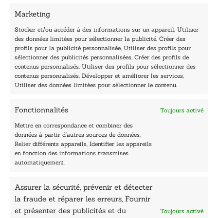
01 76 50 38 88
Marketing
Horaires du standard
De mardi à vendredi :
Stocker et/ou accéder à des informations sur un appareil, Utiliser
des données limitées pour sélectionner la publicité, Créer des
9h - 12h et 13h30 - 16h30
profils pour la publicité personnalisée, Utiliser des profils pour
Lundi, samedi et dimanche : fermé
sélectionner des publicités personnalisées, Créer des profils de
Navigation
contenus personnalisés, Utiliser des profils pour sélectionner des
contenus personnalisés, Développer et améliorer les services,
Accueil
Utiliser des données limitées pour sélectionner le contenu.
Être édité
Contactez-nous
Fonctionnalités
Toujours activé
Les Plumes du Lys Bleu
Prix sciences humaines et sociales
Mettre en correspondance et combiner des
Nos collections
données à partir d’autres sources de données,
Nos auteurs
Relier différents appareils, Identifier les appareils
Catalogue
en fonction des informations transmises
automatiquement.
Littérature
Essai & docs
Assurer la sécurité, prévenir et détecter
Sciences humaines
Pratique
la fraude et réparer les erreurs, Fournir
Le Petit Lys
et présenter des publicités et du
Toujours activé