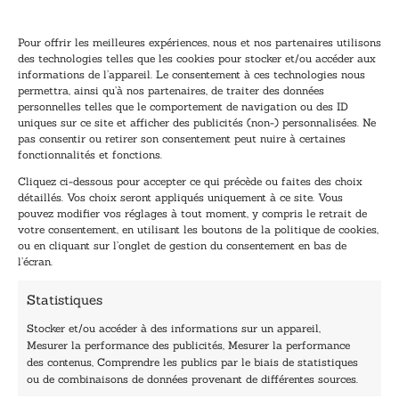
Pour offrir les meilleures expériences, nous et nos partenaires utilisons
des technologies telles que les cookies pour stocker et/ou accéder aux
informations de l’appareil. Le consentement à ces technologies nous
Inscription à la newsletter
permettra, ainsi qu’à nos partenaires, de traiter des données
Inscrivez-vous à notre newsletter et recevez nos
personnelles telles que le comportement de navigation ou des ID
uniques sur ce site et afficher des publicités (non-) personnalisées. Ne
dernières nouvelles.
pas consentir ou retirer son consentement peut nuire à certaines
E
E
fonctionnalités et fonctions.
-
-
Cliquez ci-dessous pour accepter ce qui précède ou faites des choix
m
m
détaillés. Vos choix seront appliqués uniquement à ce site. Vous
a
a
pouvez modifier vos réglages à tout moment, y compris le retrait de
TENEZ-MOI AU COURANT !
i
i
votre consentement, en utilisant les boutons de la politique de cookies,
l
l
ou en cliquant sur l’onglet de gestion du consentement en bas de
*
*
l’écran.
E
-
Statistiques
m
a
Stocker et/ou accéder à des informations sur un appareil,
i
Mesurer la performance des publicités, Mesurer la performance
l
des contenus, Comprendre les publics par le biais de statistiques
40, rue du Louvre 75001 Paris
ou de combinaisons de données provenant de différentes sources.