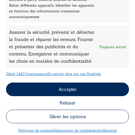
Nos auteurs
Relier différents appareils, Identifier les appareils
Catalogue
en fonction des informations transmises
automatiquement.
Littérature
Essai & docs
Assurer la sécurité, prévenir et détecter
Sciences humaines
la fraude et réparer les erreurs, Fournir
Pratique
Le Petit Lys
et présenter des publicités et du
Toujours activé
Données légales
contenu, Enregistrer et communiquer
les choix en matière de confidentialité.
Conditions Générales de vente
Déclaration de confidentialité
Gérer 1410 fournisseurs
En savoir plus sur ces finalités
Politique de cookies
Mentions légales
Jeux concours
Accepter
Refuser
Copyright © 2026 Le Lys Bleu Éditions tous droits
réservés
Gérer les options
Politique de cookies
Déclaration de confidentialité
Imprint
Designed by
Engie Soft