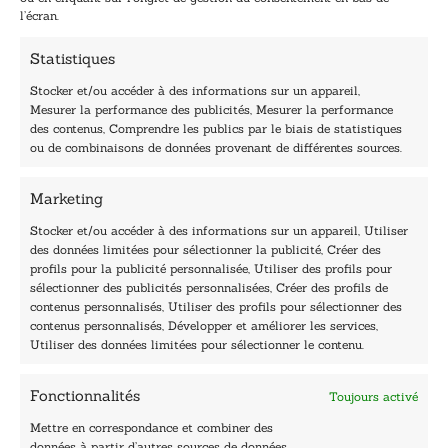
*
l
l’écran.
E
-
Statistiques
m
a
Stocker et/ou accéder à des informations sur un appareil,
i
Mesurer la performance des publicités, Mesurer la performance
l
des contenus, Comprendre les publics par le biais de statistiques
40, rue du Louvre 75001 Paris
ou de combinaisons de données provenant de différentes sources.
01 76 50 38 88
Marketing
Horaires du standard
De mardi à vendredi :
Stocker et/ou accéder à des informations sur un appareil, Utiliser
des données limitées pour sélectionner la publicité, Créer des
9h - 12h et 13h30 - 16h30
profils pour la publicité personnalisée, Utiliser des profils pour
Lundi, samedi et dimanche : fermé
sélectionner des publicités personnalisées, Créer des profils de
Navigation
contenus personnalisés, Utiliser des profils pour sélectionner des
contenus personnalisés, Développer et améliorer les services,
Accueil
Utiliser des données limitées pour sélectionner le contenu.
Être édité
Contactez-nous
Fonctionnalités
Toujours activé
Les Plumes du Lys Bleu
Prix sciences humaines et sociales
Mettre en correspondance et combiner des
Nos collections
données à partir d’autres sources de données,