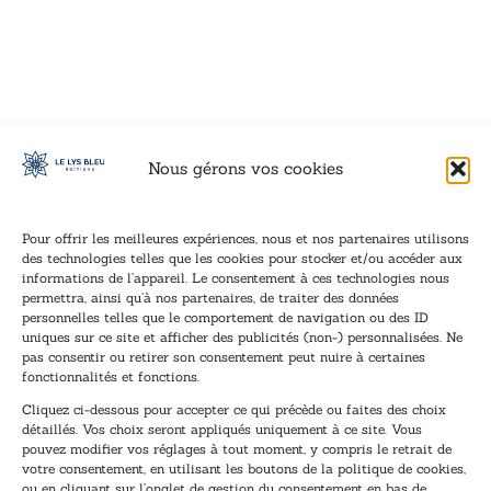
VOIR CE LIVRE
VOIR CE LIVRE
VOIR CE LIVRE
VOIR CE LIVRE
VOIR CE LIVRE
VOIR CE LIVRE
VOIR CE LIVRE
VOIR CE LIVRE
VOIR CE LIVRE
VOIR CE LIVRE
VOIR CE LIVRE
VOIR CE LIVRE
VOIR CE LIVRE
VOIR CE LIVRE
VOIR CE LIVRE
VOIR CE LIVRE
VOIR CE LIVRE
VOIR CE LIVRE
VOIR CE LIVRE
VOIR CE LIVRE
VOIR CE LIVRE
VOIR CE LIVRE
VOIR CE LIVRE
VOIR CE LIVRE
VOIR CE LIVRE
VOIR CE LIVRE
VOIR CE LIVRE
VOIR CE LIVRE
VOIR CE LIVRE
VOIR CE LIVRE
VOIR CE LIVRE
VOIR CE LIVRE
Nous gérons vos cookies
Pour offrir les meilleures expériences, nous et nos partenaires utilisons
des technologies telles que les cookies pour stocker et/ou accéder aux
informations de l’appareil. Le consentement à ces technologies nous
Inscription à la newsletter
permettra, ainsi qu’à nos partenaires, de traiter des données
Inscrivez-vous à notre newsletter et recevez nos
personnelles telles que le comportement de navigation ou des ID
uniques sur ce site et afficher des publicités (non-) personnalisées. Ne
dernières nouvelles.
pas consentir ou retirer son consentement peut nuire à certaines
E
*
fonctionnalités et fonctions.
-
E
Cliquez ci-dessous pour accepter ce qui précède ou faites des choix
m
-
détaillés. Vos choix seront appliqués uniquement à ce site. Vous
a
m
pouvez modifier vos réglages à tout moment, y compris le retrait de
TENEZ-MOI AU COURANT !
i
a
votre consentement, en utilisant les boutons de la politique de cookies,
l
i
ou en cliquant sur l’onglet de gestion du consentement en bas de