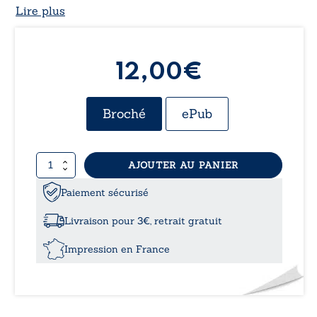
Lire plus
12,00€
Broché
ePub
quantité
AJOUTER AU PANIER
de
Les
Paiement sécurisé
sulfures
Livraison pour 3€, retrait gratuit
Impression en France