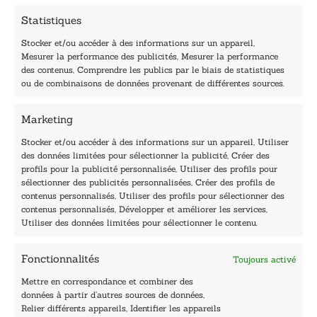
Statistiques
Stocker et/ou accéder à des informations sur un appareil,
Mesurer la performance des publicités, Mesurer la performance
des contenus, Comprendre les publics par le biais de statistiques
40, rue du Louvre 75001 Paris
ou de combinaisons de données provenant de différentes sources.
01 76 50 38 88
Marketing
Horaires du standard
De mardi à vendredi :
Stocker et/ou accéder à des informations sur un appareil, Utiliser
des données limitées pour sélectionner la publicité, Créer des
9h - 12h et 13h30 - 16h30
profils pour la publicité personnalisée, Utiliser des profils pour
Lundi, samedi et dimanche : fermé
sélectionner des publicités personnalisées, Créer des profils de
Navigation
contenus personnalisés, Utiliser des profils pour sélectionner des
contenus personnalisés, Développer et améliorer les services,
Accueil
Utiliser des données limitées pour sélectionner le contenu.
Être édité
Contactez-nous
Fonctionnalités
Toujours activé
Les Plumes du Lys Bleu
Prix sciences humaines et sociales
Mettre en correspondance et combiner des
Nos collections
données à partir d’autres sources de données,
Nos auteurs
Relier différents appareils, Identifier les appareils