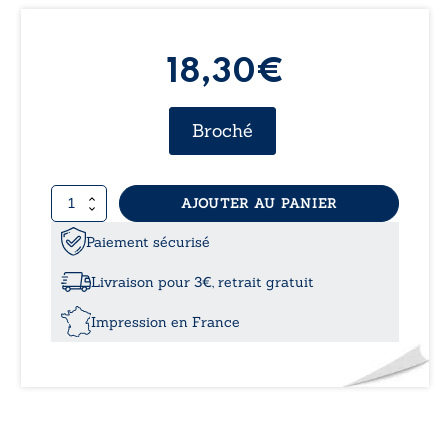
18,30€
Broché
quantité
AJOUTER AU PANIER
de
Le
Paiement sécurisé
reflet
de
Livraison pour 3€, retrait gratuit
l’ombre
-
Impression en France
GC
-
16