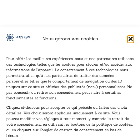
VOIR CE LIVRE
VOIR CE LIVRE
VOIR CE LIVRE
VOIR CE LIVRE
VOIR CE LIVRE
VOIR CE LIVRE
VOIR CE LIVRE
VOIR CE LIVRE
VOIR CE LIVRE
VOIR CE LIVRE
VOIR CE LIVRE
VOIR CE LIVRE
VOIR CE LIVRE
VOIR CE LIVRE
VOIR CE LIVRE
VOIR CE LIVRE
VOIR CE LIVRE
VOIR CE LIVRE
VOIR CE LIVRE
VOIR CE LIVRE
VOIR CE LIVRE
VOIR CE LIVRE
VOIR CE LIVRE
VOIR CE LIVRE
VOIR CE LIVRE
VOIR CE LIVRE
VOIR CE LIVRE
VOIR CE LIVRE
VOIR CE LIVRE
VOIR CE LIVRE
VOIR CE LIVRE
VOIR CE LIVRE
Nous gérons vos cookies
Pour offrir les meilleures expériences, nous et nos partenaires utilisons
des technologies telles que les cookies pour stocker et/ou accéder aux
informations de l’appareil. Le consentement à ces technologies nous
Inscription à la newsletter
permettra, ainsi qu’à nos partenaires, de traiter des données
Inscrivez-vous à notre newsletter et recevez nos
personnelles telles que le comportement de navigation ou des ID
uniques sur ce site et afficher des publicités (non-) personnalisées. Ne
dernières nouvelles.
pas consentir ou retirer son consentement peut nuire à certaines
E
E
fonctionnalités et fonctions.
-
-
Cliquez ci-dessous pour accepter ce qui précède ou faites des choix
m
m
détaillés. Vos choix seront appliqués uniquement à ce site. Vous
a
a
pouvez modifier vos réglages à tout moment, y compris le retrait de
TENEZ-MOI AU COURANT !
i
i
votre consentement, en utilisant les boutons de la politique de cookies,
l
l
ou en cliquant sur l’onglet de gestion du consentement en bas de
*
*
l’écran.
*