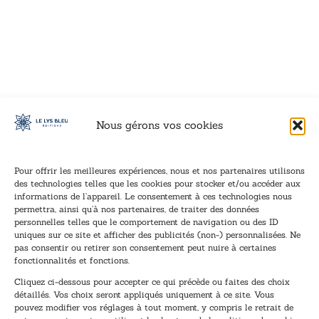
VOIR CE LIVRE
VOIR CE LIVRE
VOIR CE LIVRE
VOIR CE LIVRE
VOIR CE LIVRE
VOIR CE LIVRE
VOIR CE LIVRE
VOIR CE LIVRE
VOIR CE LIVRE
VOIR CE LIVRE
VOIR CE LIVRE
VOIR CE LIVRE
VOIR CE LIVRE
VOIR CE LIVRE
VOIR CE LIVRE
VOIR CE LIVRE
VOIR CE LIVRE
VOIR CE LIVRE
VOIR CE LIVRE
VOIR CE LIVRE
VOIR CE LIVRE
VOIR CE LIVRE
VOIR CE LIVRE
VOIR CE LIVRE
VOIR CE LIVRE
VOIR CE LIVRE
VOIR CE LIVRE
VOIR CE LIVRE
VOIR CE LIVRE
VOIR CE LIVRE
VOIR CE LIVRE
VOIR CE LIVRE
Nous gérons vos cookies
Pour offrir les meilleures expériences, nous et nos partenaires utilisons
des technologies telles que les cookies pour stocker et/ou accéder aux
informations de l’appareil. Le consentement à ces technologies nous
Inscription à la newsletter
permettra, ainsi qu’à nos partenaires, de traiter des données
Inscrivez-vous à notre newsletter et recevez nos
personnelles telles que le comportement de navigation ou des ID
uniques sur ce site et afficher des publicités (non-) personnalisées. Ne
dernières nouvelles.
pas consentir ou retirer son consentement peut nuire à certaines
E
E
fonctionnalités et fonctions.
-
-
Cliquez ci-dessous pour accepter ce qui précède ou faites des choix
m
m
détaillés. Vos choix seront appliqués uniquement à ce site. Vous
a
a
pouvez modifier vos réglages à tout moment, y compris le retrait de
TENEZ-MOI AU COURANT !
i
i