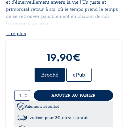
et d’émerveillement envers la vie ! Un juste et
primordial retour à soi, où le temps prend le temps
de se retrouver paisiblement en chacun de nos
battements de cœur.
Lire plus
19,90€
Broché
ePub
quantité
AJOUTER AU PANIER
de
Arrête-
Paiement sécurisé
toi,
ferme
Livraison pour 3€, retrait gratuit
les