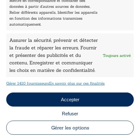
Mettre en correspondance et combiner des
Nos collections
données à partir d’autres sources de données,
Nos auteurs
Relier différents appareils, Identifier les appareils
Catalogue
en fonction des informations transmises
automatiquement.
Littérature
Essai & docs
Assurer la sécurité, prévenir et détecter
Sciences humaines
Pratique
la fraude et réparer les erreurs, Fournir
Le Petit Lys
et présenter des publicités et du
Toujours activé
Données légales
contenu, Enregistrer et communiquer
les choix en matière de confidentialité.
Conditions Générales de vente
Déclaration de confidentialité
Gérer 1410 fournisseurs
En savoir plus sur ces finalités
Politique de cookies
Mentions légales
Jeux concours
Accepter
Refuser
Copyright © 2026 Le Lys Bleu Éditions tous droits
réservés
Gérer les options