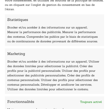
votre consentement, en utilisant les boutons de la politique de cookies,
l
l
ou en cliquant sur l’onglet de gestion du consentement en bas de
*
E
l’écran.
-
m
Statistiques
a
i
Stocker et/ou accéder à des informations sur un appareil,
l
Mesurer la performance des publicités, Mesurer la performance
E
des contenus, Comprendre les publics par le biais de statistiques
-
40, rue du Louvre 75001 Paris
ou de combinaisons de données provenant de différentes sources.
m
01 76 50 38 88
a
i
Marketing
Horaires du standard
l
De mardi à vendredi :
Stocker et/ou accéder à des informations sur un appareil, Utiliser
des données limitées pour sélectionner la publicité, Créer des
9h - 12h et 13h30 - 16h30
profils pour la publicité personnalisée, Utiliser des profils pour
Lundi, samedi et dimanche : fermé
sélectionner des publicités personnalisées, Créer des profils de
Navigation
contenus personnalisés, Utiliser des profils pour sélectionner des
contenus personnalisés, Développer et améliorer les services,
Accueil
Utiliser des données limitées pour sélectionner le contenu.
Être édité
Contactez-nous
Fonctionnalités
Toujours activé
Les Plumes du Lys Bleu
Prix sciences humaines et sociales