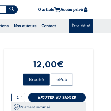
0 article
Accès privé
tions
Nos auteurs
Contact
Être édité
CONSULTEZ NOS
MEILLEURES VENTES
12,00€
Broché
ePub
quantité
AJOUTER AU PANIER
de
À
Paiement sécurisé