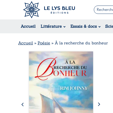
Romans
Contemporain
Rom
Accueil
Littérature
Essais & docs
Sci
Suspense / Thriller / Policier
Érot
Fantastique
Hist
Science-fiction
Rég
Accueil
»
Poésie
»
À la recherche du bonheur