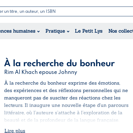
Nouvelles & Contes
Poésie
ance
Jeunesse
ences humaines
Pratique
Le Petit Lys
Nos collec
Théâtre
ique
orique
ional
À la recherche du bonheur
Rim Al Khach epouse Johnny
À la recherche du bonheur
exprime des émotions,
des expériences et des réflexions personnelles qui ne
manqueront pas de susciter des réactions chez les
lecteurs. Il inaugure une nouvelle étape d’un parcours
littéraire, où l’auteure s’attache à l’exploration de la
beauté et de la profondeur de la langue française.
Lire plus