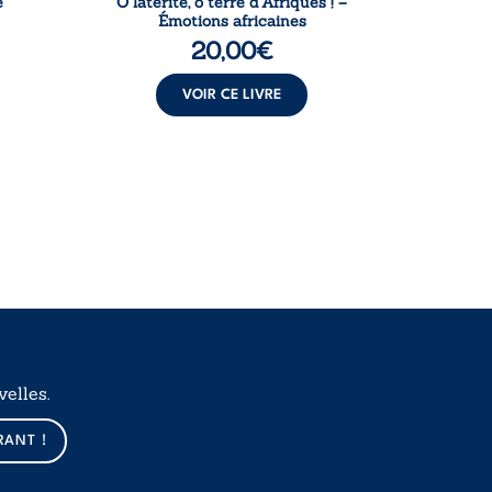
e
Ô latérite, ô terre d’Afriques ! –
L
Émotions africaines
20,00
€
VOIR CE LIVRE
elles.
RANT !