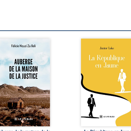
berge de la maison de la
En République Fédérale
stice est un récit-
Congo, la naissance
moignage consacré au
jumeaux de races différe
rcours exemplaire de
bouleverse l’ordre établ
ala Zi Nkuaku Lema Félix.
Senior est Noir et Junior
gistrat intègre, fervent
Blanc, bien que nés d
fenseur des droits
couple de Noirs. Très vi
umains et de
l’événement attire les mé
ndépendance judiciaire, il
internationaux et transf
it sa carrière de trente-
le bébé blanc en une fig
atre ans brutalement
emblématique sacr
isée par une révocation
investie, selon certains, d
itraire en 2009, plongeant
mission salvatri
 vie dans un chaos
Cependant, sous couvert de
matériel et moral. À ...