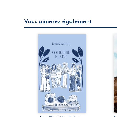
Vous aimerez également
 refus.
Les silhouettes de la rue
Au
d’une
donne la parole à six
ju
. Entre
personnages ordinaires,
té
on ne
traversés par des pensées,
pa
amours
des émotions et des silences
Mb
 corps
qui pourraient appartenir à
Ma
s liens
chacun de nous. À travers
dé
uvrage
leurs parcours, ce roman
h
eux qui
invite à porter un regard
l’i
p vrai,
différent sur celles et ceux
vo
est une
qui nous entourent, à deviner
qu
ue nue.
ce qui se cache derrière les
br
me. Une
apparences et à s’ouvrir au
arb
ce pour
fourmillement sensible de
sa
...
notre ...