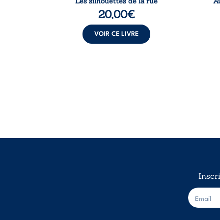
Les silhouettes de la rue
A
20,00
€
VOIR CE LIVRE
Inscr
E
-
m
a