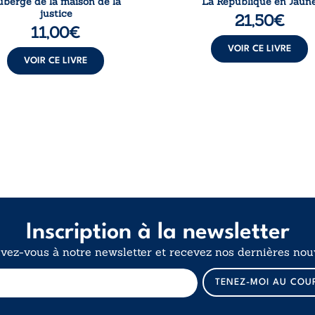
uberge de la maison de la
La République en Jaun
justice
21,50
€
11,00
€
VOIR CE LIVRE
VOIR CE LIVRE
Inscription à la newsletter
ivez-vous à notre newsletter et recevez nos dernières nouv
*
TENEZ-MOI AU COU
E
-
m