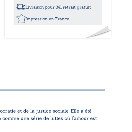
la
recherche
Livraison pour 3€, retrait gratuit
du
bonheur
Impression en France
atie et de la justice sociale. Elle a été
e comme une série de luttes où l’amour est